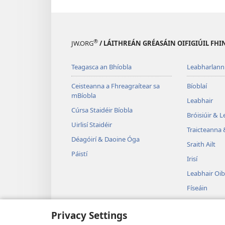
®
JW.ORG
/ LÁITHREÁN GRÉASÁIN OIFIGIÚIL FHI
Teagasca an Bhíobla
Leabharlann
Ceisteanna a Fhreagraítear sa
Bíoblaí
mBíobla
Leabhair
Cúrsa Staidéir Bíobla
Bróisiúir & 
Uirlisí Staidéir
Traicteanna 
Déagóirí & Daoine Óga
Sraith Ailt
Páistí
Irisí
Leabhair Oib
Físeáin
Ceol
Privacy Settings
Drámaí Fuai