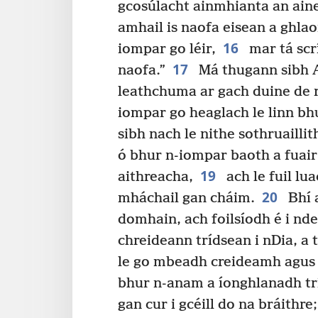
gcosúlacht ainmhianta an aine
amhail is naofa eisean a ghlao
16
iompar go léir,
mar tá scr
17
naofa.”
Má thugann sibh At
leathchuma ar gach duine de réi
iompar go heaglach le linn bh
sibh nach le nithe sothruailli
ó bhur n-iompar baoth a fuair
19
aithreacha,
ach le fuil lu
20
mháchail gan cháim.
Bhí 
domhain, ach foilsíodh é i nd
chreideann trídsean i nDia, a 
le go mbeadh creideamh agus 
bhur n-anam a íonghlanadh tr
gan cur i gcéill do na bráithre