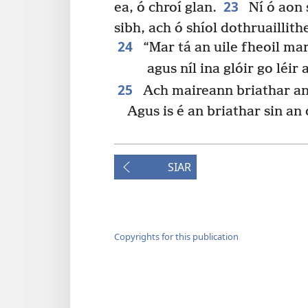
23
ea, ó chroí glan.
Ní ó aon 
sibh, ach ó shíol dothruaillith
24
“Mar tá an uile fheoil mar
agus níl ina glóir go léir
25
Ach maireann briathar an
Agus is é an briathar sin an
SIAR
Copyrights for this publication