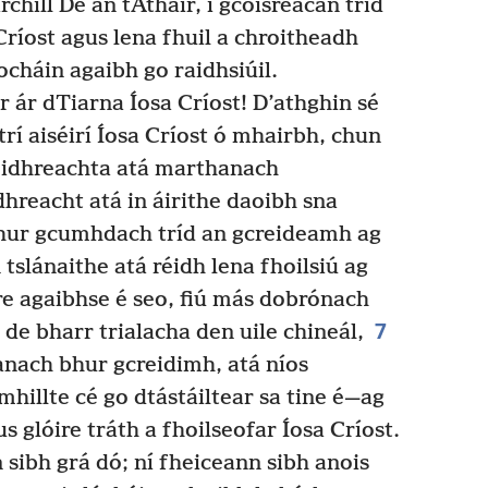
rchill Dé an tAthair, i gcoisreacan tríd
ríost agus lena fhuil a chroitheadh
ocháin agaibh go raidhsiúil.
 ár dTiarna Íosa Críost! D’athghin sé
trí aiséirí Íosa Críost ó mhairbh, chun
idhreachta atá marthanach
idhreacht atá in áirithe daoibh sna
hur gcumhdach tríd an gcreideamh ag
 tslánaithe atá réidh lena fhoilsiú ag
re agaibhse é seo, fiú más dobrónach
7
 de bharr trialacha den uile chineál,
anach bhur gcreidimh, atá níos
hillte cé go dtástáiltear sa tine é—ag
 glóire tráth a fhoilseofar Íosa Críost.
 sibh grá dó; ní fheiceann sibh anois