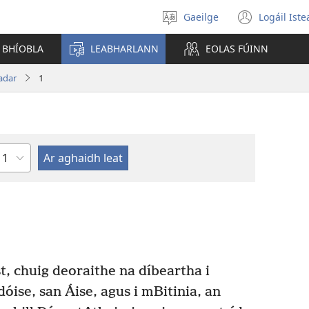
Gaeilge
Logáil Ist
Roghnaigh
(open
teanga
new
 BHÍOBLA
LEABHARLANN
EOLAS FÚINN
windo
adar
1
Chapter
t, chuig deoraithe na díbeartha i
óise, san Áise, agus i mBitinia, an