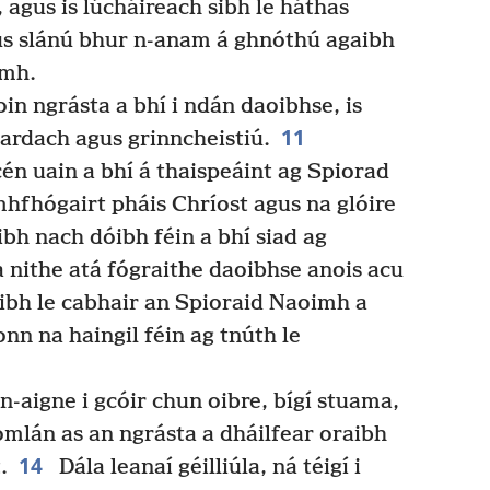
, agus is lúcháireach sibh le háthas
s slánú bhur n-anam á ghnóthú agaibh
amh.
oin ngrásta a bhí i ndán daoibhse, is
11
uardach agus grinncheistiú.
én uain a bhí á thaispeáint ag Spiorad
mhfhógairt pháis Chríost agus na glóire
bh nach dóibh féin a bhí siad ag
 nithe atá fógraithe daoibhse anois acu
oibh le cabhair an Spioraid Naoimh a
nn na haingil féin ag tnúth le
 n-aigne i gcóir chun oibre, bígí stuama,
mlán as an ngrásta a dháilfear oraibh
14
.
Dála leanaí géilliúla, ná téigí i