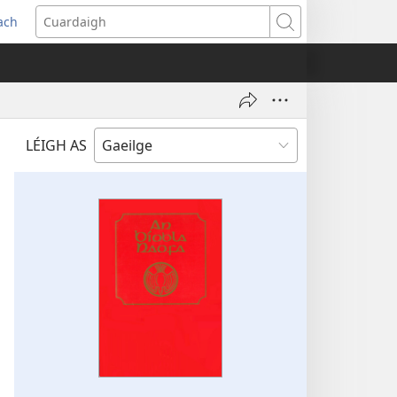
each
s
Cuardaigh
w)
LÉIGH AS