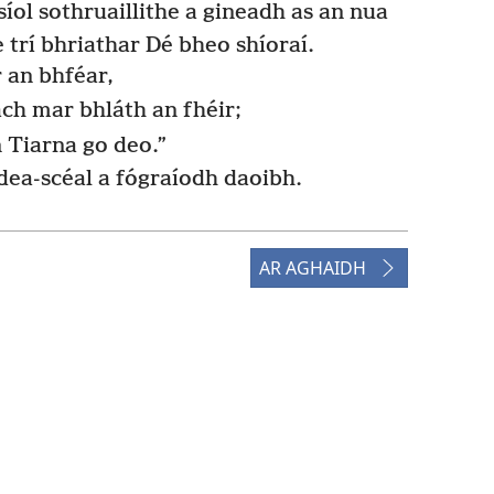
síol sothruaillithe a gineadh as an nua
e trí bhriathar Dé bheo shíoraí.
 an bhféar,
 ach mar bhláth an fhéir;
 Tiarna go deo.”
 dea-scéal a fógraíodh daoibh.
AR AGHAIDH