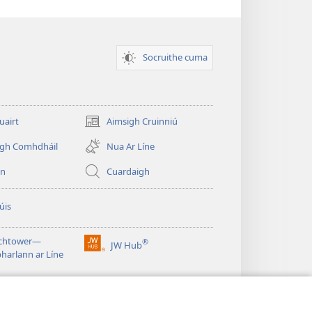
Socruithe cuma
uairt
Aimsigh Cruinniú
(opens
new
igh Comhdháil
Nua Ar Líne
window)
in
Cuardaigh
úis
chtower—
®
JW Hub
(opens
harlann ar Líne
new
window)