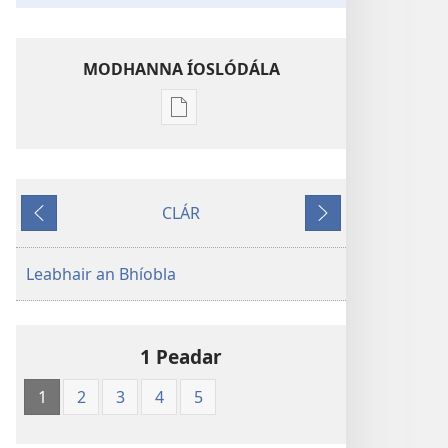
MODHANNA ÍOSLÓDÁLA
Modhanna
íoslódála
d'fhoilseacháin
digiteach
CLÁR
An
SIAR
AR
Bíobla
AGHAIDH
Naofa
Leabhair an Bhíobla
1 Peadar
1
2
3
4
5