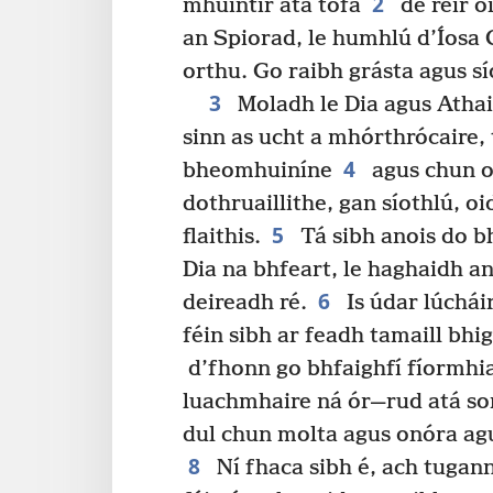
2
mhuintir atá tofa
de réir oi
an Spiorad, le humhlú d’Íosa C
orthu. Go raibh grásta agus sí
3
Moladh le Dia agus Athair
sinn as ucht a mhórthrócaire, 
4
bheomhuiníne
agus chun o
dothruaillithe, gan síothlú, o
5
flaithis.
Tá sibh anois do b
Dia na bhfeart, le haghaidh an
6
deireadh ré.
Is údar lúchái
féin sibh ar feadh tamaill bhig
d’fhonn go bhfaighfí fíormhi
luachmhaire ná ór—rud atá som
dul chun molta agus onóra agus
8
Ní fhaca sibh é, ach tugann