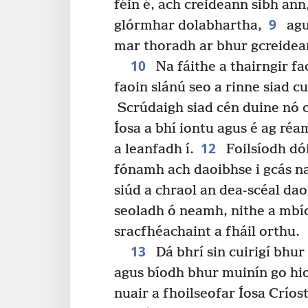
féin é, ach creideann sibh ann
9
glórmhar dolabhartha,
agu
mar thoradh ar bhur gcreide
10
Na fáithe a thairngir fa
faoin slánú seo a rinne siad c
Scrúdaigh siad cén duine nó c
Íosa a bhí iontu agus é ag réa
12
a leanfadh í.
Foilsíodh dói
fónamh ach daoibhse i gcás na
siúd a chraol an dea-scéal da
seoladh ó neamh, nithe a mbío
sracfhéachaint a fháil orthu.
13
Dá bhrí sin cuirigí bhur
agus bíodh bhur muinín go hio
nuair a fhoilseofar Íosa Críost