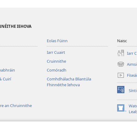
NNÉITHE IEHOVA
Eolas Fúinn
Naisc
Iarr Cuairt
Iarr C
Cruinnithe
Aims
(opens
Leabhráin
Comóradh
new
Físeá
window)
& Cuirí
Comhdhálacha Bliantúla
Fhinnéithe Iehova
Sínti
(opens
new
window)
re an Chruinnithe
Wat
(opens
Leab
new
window)
me