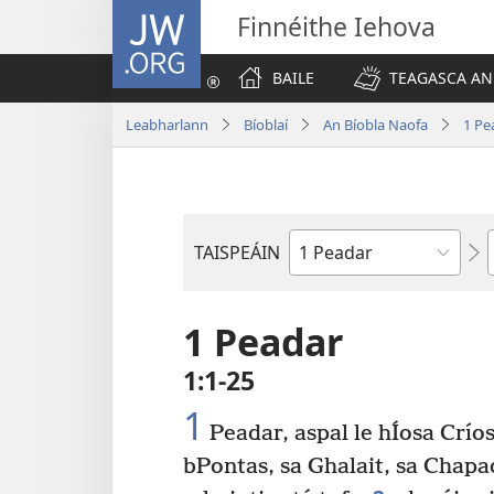
JW.ORG
Finnéithe Iehova
BAILE
TEAGASCA AN
Leabharlann
Bíoblaí
An Bíobla Naofa
1 Pe
TAISPEÁIN
Leabhar
1 Peadar
1:1-25
1
Peadar, aspal le hÍosa Críos
bPontas, sa Ghalait, sa Chapad