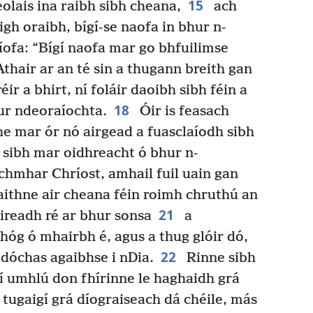
15
olais ina raibh sibh cheana,
ach
igh oraibh, bígí-se naofa in bhur n-
íofa: “Bígí naofa mar go bhfuilimse
hair ar an té sin a thugann breith gan
r a bhirt, ní foláir daoibh sibh féin a
18
ur ndeoraíochta.
Óir is feasach
the mar ór nó airgead a fuasclaíodh sibh
 sibh mar oidhreacht ó bhur n-
achmhar Chríost, amhail fuil uain gan
aithne air cheana féin roimh chruthú an
21
eireadh ré ar bhur sonsa
a
thóg ó mhairbh é, agus a thug glóir dó,
22
dóchas agaibhse i nDia.
Rinne sibh
í umhlú don fhírinne le haghaidh grá
; tugaigí grá díograiseach dá chéile, más