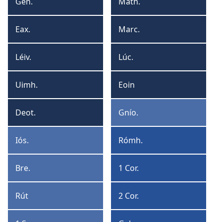
Format
Form
Gen.
Math.
Geineasas
Matha
Eax.
Marc.
Eaxodus
Marcas
Léiv.
Lúc.
Léivític
Lúcás
Uimh.
Eoin
Uimhreacha
Eoin
Deot.
Gnío.
Deotranaimí
Gníomhartha
Iós.
Rómh.
Iósua
Rómhánaigh
Bre.
1 Cor.
Breithiúna
1
Corantaigh
Rút
2 Cor.
Rút
2
Corantaigh