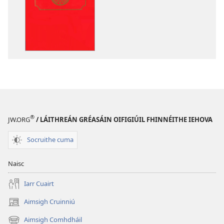
íoslódála
d'fhoilseacháin
digiteach
An
Bíobla
Naofa
®
JW.ORG
/ LÁITHREÁN GRÉASÁIN OIFIGIÚIL FHINNÉITHE IEHOVA
Socruithe cuma
Naisc
Iarr Cuairt
Aimsigh Cruinniú
(opens
new
Aimsigh Comhdháil