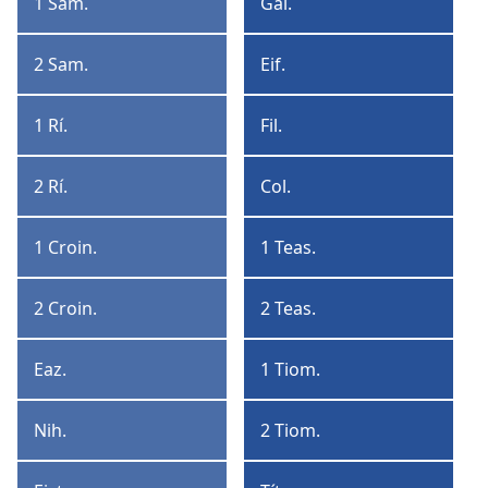
1 Sam.
Gal.
1
Galataigh
Samúéil
2 Sam.
Eif.
2
Eifisigh
Samúéil
1 Rí.
Fil.
1
Filipigh
Ríthe
2 Rí.
Col.
2
Colosaigh
Ríthe
1 Croin.
1 Teas.
1
1
Croinicí
Teasalónaigh
2 Croin.
2 Teas.
2
2
Croinicí
Teasalónaigh
Eaz.
1 Tiom.
Eazrá
1
Tiomóid
Nih.
2 Tiom.
Nihimiá
2
Tiomóid