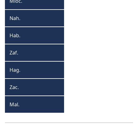
Míoc.
Míocá
Nah.
Nahúm
Hab.
Habacúc
Zaf.
Zafainiá
Hag.
Hagaí
Zac.
Zacairia
Mal.
Malaicí