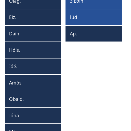
Olag.
3 Eoin
Olagón
3
Eoin
Eiz.
Iúd
Eizicéil
Iúd
Dain.
Ap.
Dainéil
Apacailipsis
Hóis.
Hóisé
Ióé.
Ióéil
Amós
Amós
Obaid.
Obaidiá
Ióna
Ióna