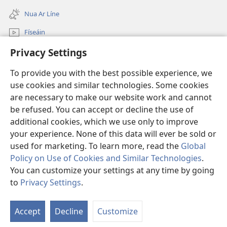
(opens
window)
new
Nua Ar Líne
window)
Físeáin
Privacy Settings
Cuardaigh
To provide you with the best possible experience, we
Síntiúis
(opens
use cookies and similar technologies. Some cookies
new
are necessary to make our website work and cannot
window)
Watchtower—Leabharlann ar Líne
be refused. You can accept or decline the use of
(opens
new
additional cookies, which we use only to improve
®
JW Hub
window)
(opens
your experience. None of this data will ever be sold or
new
used for marketing. To learn more, read the
Global
window)
Policy on Use of Cookies and Similar Technologies
.
You can customize your settings at any time by going
Copyright
© 2026 Watch Tower Bible and Tract Society of Pennsylvania.
to
Privacy Settings
.
S
TÉARMAÍ ÚSÁIDE
|
POLASAÍ PRÍOBHÁIDEACHTA
|
PRIVACY SETTINGS
Ta
Accept
Decline
Customize
of
Co