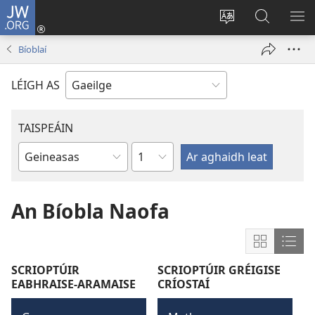
JW.ORG
Logáil
Isteach
Athraigh
Cuardaig
TA
(opens
teanga
ar
RO
Bíoblaí
new
an
JW.ORG
window)
láithreáin
LÉIGH AS
TAISPEÁIN
Chapter
Leabhar
An Bíobla Naofa
Show
Sho
content
cont
SCRIOPTÚIR
SCRIOPTÚIR GRÉIGISE
in
in
EABHRAISE-ARAMAISE
CRÍOSTAÍ
Grid
List