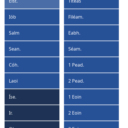
Eist.
Títeas
Eistir
Títeas
Iób
Filéam.
Iób
Filéamón
Salm
Eabh.
Sailm
Eabhraigh
Sean.
Séam.
Seanfhocail
Séamas
Cóh.
1 Pead.
Cóheilit
1
Peadar
Laoi
2 Pead.
Laoi
2
na
Peadar
Íse.
1 Eoin
Laoithe
Íseáia
1
Eoin
Ir.
2 Eoin
Irimia
2
Eoin