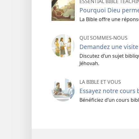
Ce que beaucoup pen
ESSENTIAL BIBLE TEACHI
Pourquoi Dieu permet-
de la Shoah
La Bible offre une répons
Idée reçue :
C’est mal de se de
Shoah.
QUI SOMMES-NOUS
Demandez une visite
Réalité :
Des personnes qui ava
Discutez d’un sujet bibl
pourquoi Dieu permettait la m
Jéhovah.
Habacuc a dit à Dieu : « Comme
malheur ? Autour de moi je ne 
LA BIBLE ET VOUS
(
Habacuc 1:3
,
Bible en français 
Essayez notre cours 
Dieu a fait écrire sa réflexion 
Bénéficiez d’un cours bib
lire.
Idée reçue :
Dieu ne se soucie 
Réalité :
Dieu déteste la méchan