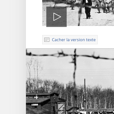
Lire
Cacher la version texte
la
vidéo