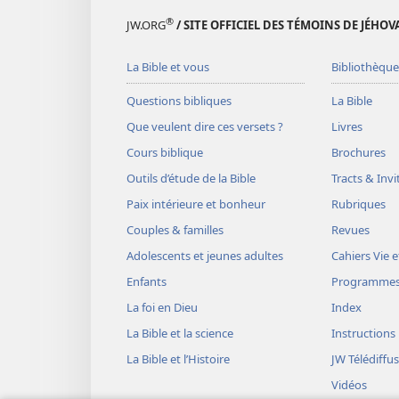
entraîne (
Proverbes 6:16-19
). 
®
JW.ORG
/ SITE OFFICIEL DES TÉMOINS DE JÉHOV
cause de la violence qui se répa
pas de doute qu’il a aussi res
La Bible et vous
Bibliothèque
(
Malachie 3:6
).
Questions bibliques
La Bible
Idée reçue :
La Shoah était une 
Que veulent dire ces versets ?
Livres
Cours biblique
Brochures
er
Réalité :
Au
siècle, Dieu a e
I
Outils d’étude de la Bible
Tracts & Invi
détruisent Jérusalem (
Matthieu
Paix intérieure et bonheur
Rubriques
ni ne punit aucun peuple en parti
Couples & familles
Revues
différence entre les Juifs et les 
Adolescents et jeunes adultes
Cahiers Vie e
français courant
).
Enfants
Programme
Idée reçue :
Si un Dieu tout-pui
La foi en Dieu
Index
il aurait empêché la Shoah.
La Bible et la science
Instructions
La Bible et l’Histoire
JW Télédiffu
Réalité :
Dieu n’est jamais à l’or
Vidéos
permet temporairement (
Jacqu