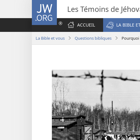
JW.ORG
Les Témoins de Jého
ACCUEIL
LA BIBLE E
La Bible et vous
Questions bibliques
Pourquoi la