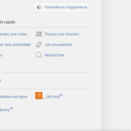
Paramètres d'apparence
ès rapide
dez une visite
Trouve une réunion
(ouvre
une
er une assemblée
Les nouveautés
nouvelle
fenêtre)
os
Rechercher
s
®
iothèque en ligne
JW Hub
(ouvre
une
®
ibrary
nouvelle
fenêtre)