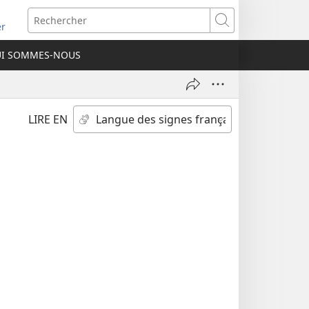
re
Rechercher
er
elle
I SOMMES-NOUS
re)
LIRE EN