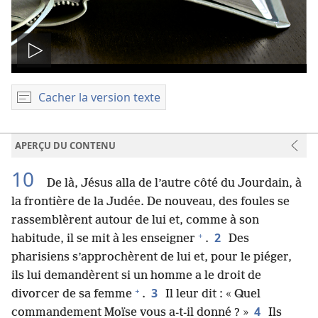
Lire
la
Cacher la version texte
vidéo
APERÇU DU CONTENU
10
De là, Jésus alla de l’autre côté du Jourdain, à
la frontière de la Judée. De nouveau, des foules se
rassemblèrent autour de lui et, comme à son
+
2
habitude, il se mit à les enseigner
.
Des
pharisiens s’approchèrent de lui et, pour le piéger,
ils lui demandèrent si un homme a le droit de
+
3
divorcer de sa femme
.
Il leur dit : « Quel
4
commandement Moïse vous a-​t-​il donné ? »
Ils