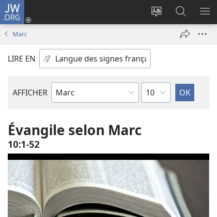
JW.ORG
Se
connecter
Changer
Recherch
AF
(ouvre
la
sur
LE
Marc
une
langue
JW.ORG
ME
nouvelle
du
LIRE EN
fenêtre)
site
Chapitre
AFFICHER
Livre
de
la
Évangile selon Marc
Bible
10​:​1-52