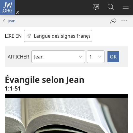
JW.ORG
Se
connecter
Changer
Recherch
AF
(ouvre
la
sur
LE
Jean
une
langue
JW.ORG
ME
nouvelle
du
LIRE EN
fenêtre)
site
Chapitre
AFFICHER
Livre
de
la
Évangile selon Jean
Bible
1​:​1-51