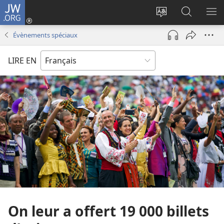
JW.ORG
Se
connecter
Changer
Recherch
AF
(ouvre
la
sur
LE
Évènements spéciaux
une
langue
JW.ORG
ME
nouvelle
du
LIRE EN
fenêtre)
site
On leur a offert 19 000 billets