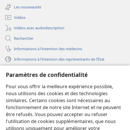
une
fenêtre)
Les nouveautés
nouvelle
fenêtre)
Vidéos
Vidéos avec audiodescription
Rechercher
Informations à l’intention des médecins
Informations à l’intention des représentants de l’État
Aide
Paramètres de confidentialité
Dons
Pour vous offrir la meilleure expérience possible,
(ouvre
une
nous utilisons des cookies et des technologies
nouvelle
similaires. Certains cookies sont nécessaires au
Bibliothèque en ligne
(ouvre
fenêtre)
fonctionnement de notre site Internet et ne peuvent
une
®
JW Hub
être refusés. Vous pouvez accepter ou refuser
nouvelle
(ouvre
fenêtre)
l'utilisation de cookies supplémentaires, que nous
une
®
JW Library
nouvelle
utilisons uniquement pour améliorer votre