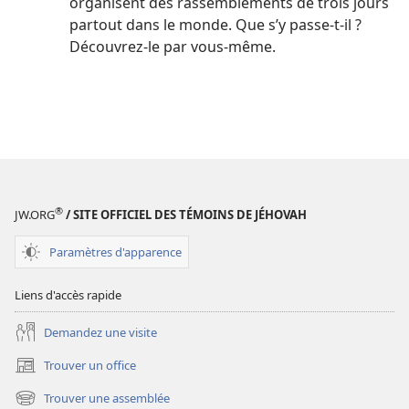
organisent des rassemblements de trois jours
partout dans le monde. Que s’y passe-​t-​il ?
Découvrez-​le par vous-​même.
®
JW.ORG
/ SITE OFFICIEL DES TÉMOINS DE JÉHOVAH
Paramètres d'apparence
Liens d'accès rapide
Demandez une visite
Trouver un office
(ouvre
une
Trouver une assemblée
(ouvre
nouvelle