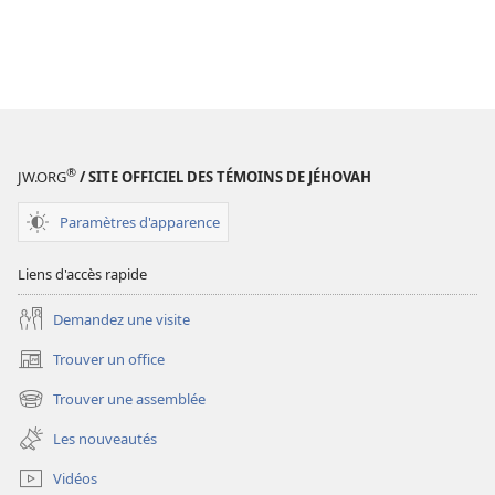
®
JW.ORG
/ SITE OFFICIEL DES TÉMOINS DE JÉHOVAH
Paramètres d'apparence
Liens d'accès rapide
Demandez une visite
Trouver un office
(ouvre
une
Trouver une assemblée
(ouvre
nouvelle
une
fenêtre)
Les nouveautés
nouvelle
fenêtre)
Vidéos