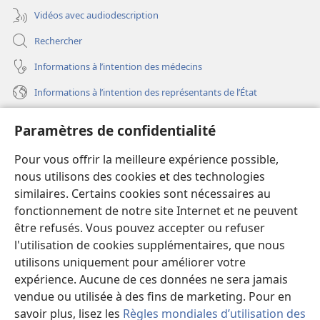
Vidéos avec audiodescription
Rechercher
Informations à l’intention des médecins
Informations à l’intention des représentants de l’État
Aide
Paramètres de confidentialité
Dons
Pour vous offrir la meilleure expérience possible,
(ouvre
une
nous utilisons des cookies et des technologies
nouvelle
similaires. Certains cookies sont nécessaires au
Bibliothèque en ligne
(ouvre
fenêtre)
fonctionnement de notre site Internet et ne peuvent
une
®
JW Hub
être refusés. Vous pouvez accepter ou refuser
nouvelle
(ouvre
fenêtre)
l'utilisation de cookies supplémentaires, que nous
une
®
JW Library
nouvelle
utilisons uniquement pour améliorer votre
fenêtre)
expérience. Aucune de ces données ne sera jamais
Watchtower Library
vendue ou utilisée à des fins de marketing. Pour en
savoir plus, lisez les
Règles mondiales d’utilisation des