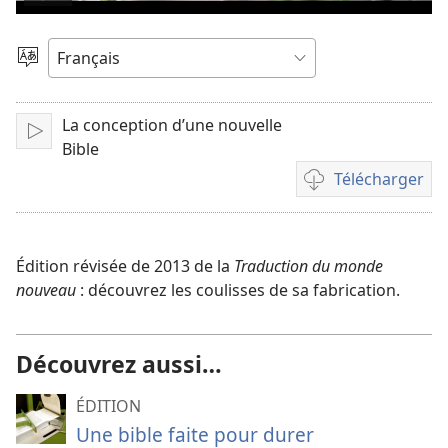
Lire
la
Choisir
une
vidéo
langue
La conception d’une nouvelle
Lire
Bible
Télécharger
Options
de
téléchargement
des
Édition révisée de 2013 de la
Traduction du monde
vidéos
nouveau
: découvrez les coulisses de sa fabrication.
Découvrez aussi…
ÉDITION
Une bible faite pour durer