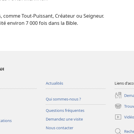
s, comme Tout-Puissant, Créateur ou Seigneur.
té environ 7 000 fois dans la Bible.
AH
Actualités
Liens d'acc
Deman
Qui sommes-nous ?
Trouv
(ouvre
Questions fréquentes
une
Vidé
Demandez une visite
nouvelle
tations
fenêtre)
Nous contacter
Rech