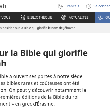
vah
Français
Se connec
Sélectionner
(ouvr
la
une
T VOUS
BIBLIOTHÈQUE
ACTUALITÉS
QU
langue
nouve
fenêt
xposition sur la Bible qui glorifie le nom de Jéhovah
r la Bible qui glorifie
ah
Bible a ouvert ses portes à notre siège
s bibles rares et coûteuses ont été
ction. On peut y découvrir notamment la
remières éditions de la Bible du roi
ment » en grec d’Érasme.