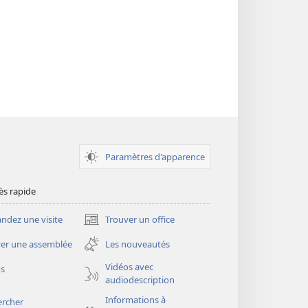
Paramètres d'apparence
ès rapide
dez une visite
Trouver un office
(ouvre
une
er une assemblée
Les nouveautés
nouvelle
fenêtre)
Vidéos avec
os
audiodescription
Informations à
ercher