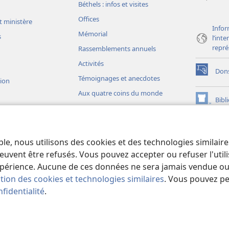
Béthels : infos et visites
Offices
t ministère
Infor
Mémorial
s
l’int
repré
Rassemblements annuels
Activités
Don
(ouvre
Témoignages et anecdotes
sion
une
Aux quatre coins du monde
nouvelle
Bibl
(ouvre
fenêtre)
une
JW L
nouvelle
ons théâtrales
fenêtre)
io)
ble, nous utilisons des cookies et des technologies similair
liques théâtrales
euvent être refusés. Vous pouvez accepter ou refuser l'uti
périence. Aucune de ces données ne sera jamais vendue ou u
ation des cookies et technologies similaires
. Vous pouvez p
fidentialité
.
iety of Pennsylvania.
CONDITIONS D’UTILISATION
|
RÈGLES DE CONFIDE