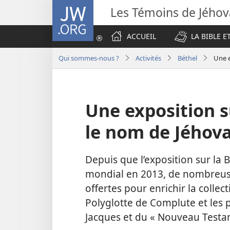
JW.ORG
Les Témoins de Jého
ACCUEIL
LA BIBLE E
Qui sommes-nous ?
Activités
Béthel
Une e
Une exposition su
le nom de Jéhov
Depuis que l’exposition sur la 
mondial en 2013, de nombreuse
offertes pour enrichir la colle
Polyglotte de Complute et les p
Jacques et du « Nouveau Testa