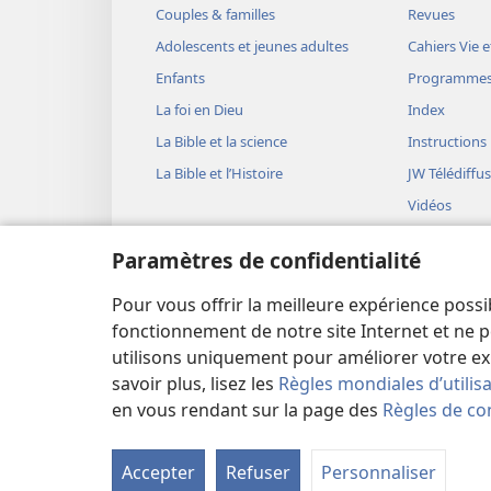
Couples & familles
Revues
Adolescents et jeunes adultes
Cahiers Vie e
Enfants
Programme
La foi en Dieu
Index
La Bible et la science
Instructions
La Bible et l’Histoire
JW Télédiffu
Vidéos
Musique
Paramètres de confidentialité
Représentati
(version aud
Pour vous offrir la meilleure expérience possi
Lectures bib
fonctionnement de notre site Internet et ne p
utilisons uniquement pour améliorer votre ex
savoir plus, lisez les
Règles mondiales d’utilis
en vous rendant sur la page des
Règles de con
Copyright
© 2026 Watch Tower Bible and Tract Soc
Accepter
Refuser
Personnaliser