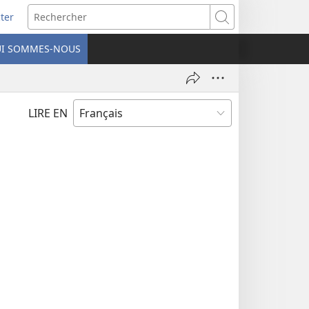
ter
e
Rechercher
I SOMMES-NOUS
lle
re)
LIRE EN