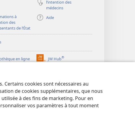
l’intention des
médecins
mations à
Aide
ention des
sentants de l’État
s
®
iothèque en ligne
JW Hub
(ouvre
une
®
ibrary
Watchtower Library
nouvelle
fenêtre)
es. Certains cookies sont nécessaires au
lisation de cookies supplémentaires, que nous
tilisée à des fins de marketing. Pour en
ersonnaliser vos paramètres à tout moment
NTIALITÉ
|
PARAMÈTRES DE CONFIDENTIALITÉ