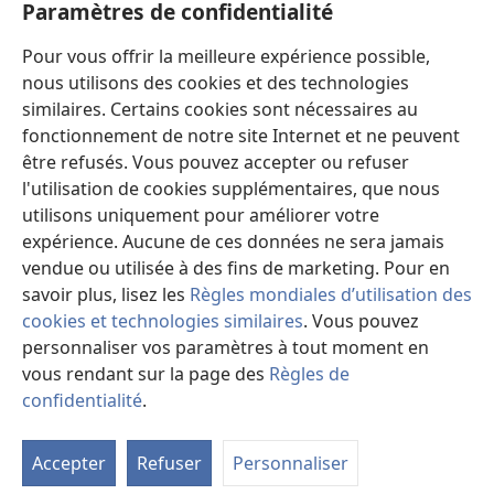
Paramètres de confidentialité
Dons
Pour vous offrir la meilleure expérience possible,
(ouvre
une
nous utilisons des cookies et des technologies
nouvelle
similaires. Certains cookies sont nécessaires au
Bibliothèque en ligne
(ouvre
fenêtre)
fonctionnement de notre site Internet et ne peuvent
une
®
JW Hub
être refusés. Vous pouvez accepter ou refuser
nouvelle
(ouvre
fenêtre)
l'utilisation de cookies supplémentaires, que nous
une
®
JW Library
nouvelle
utilisons uniquement pour améliorer votre
fenêtre)
expérience. Aucune de ces données ne sera jamais
Watchtower Library
vendue ou utilisée à des fins de marketing. Pour en
savoir plus, lisez les
Règles mondiales d’utilisation des
cookies et technologies similaires
. Vous pouvez
personnaliser vos paramètres à tout moment en
vous rendant sur la page des
Règles de
Copyright
© 2026 Watch Tower Bible and Tract Society of Pennsylvania.
CONDITIONS D’UTILISATION
|
RÈGLES DE CONFIDENTIALITÉ
|
confidentialité
.
PARAMÈTRES DE CONFIDENTIALITÉ
Accepter
Refuser
Personnaliser