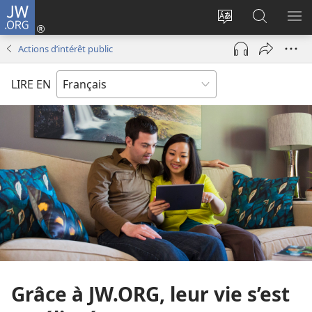
JW.ORG
Se
connecter
Changer
Recherch
AF
(ouvre
la
sur
LE
Actions d’intérêt public
une
langue
JW.ORG
ME
nouvelle
du
LIRE EN
fenêtre)
site
Grâce à JW.ORG, leur vie s’est