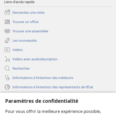
Liens d'accès rapide
Demandez une visite
Trouver un office
(ouvre
une
Trouver une assemblée
(ouvre
nouvelle
une
fenêtre)
Les nouveautés
nouvelle
fenêtre)
Vidéos
Vidéos avec audiodescription
Rechercher
Informations à l’intention des médecins
Informations à l’intention des représentants de l’État
Aide
Paramètres de confidentialité
Dons
Pour vous offrir la meilleure expérience possible,
(ouvre