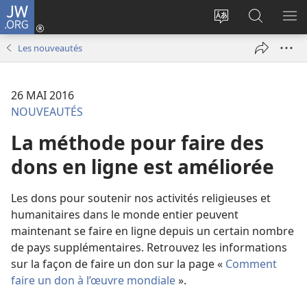
JW.ORG
Se
connecter
Changer
Recherch
AF
(ouvre
la
sur
LE
Les nouveautés
une
langue
JW.ORG
ME
nouvelle
du
fenêtre)
site
26 MAI 2016
NOUVEAUTÉS
La méthode pour faire des
dons en ligne est améliorée
Les dons pour soutenir nos activités religieuses et
humanitaires dans le monde entier peuvent
maintenant se faire en ligne depuis un certain nombre
de pays supplémentaires. Retrouvez les informations
sur la façon de faire un don sur la page «
Comment
faire un don à l’œuvre mondiale
».