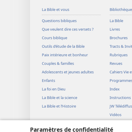
La Bible et vous
Bibliothèque
Questions bibliques
La Bible
Que veulent dire ces versets ?
Livres
Cours biblique
Brochures
Outils d’étude de la Bible
Tracts & Invi
Paix intérieure et bonheur
Rubriques
Couples & familles
Revues
Adolescents et jeunes adultes
Cahiers Vie e
Enfants
Programme
La foi en Dieu
Index
La Bible et la science
Instructions
La Bible et l’Histoire
JW Télédiffu
Vidéos
Musique
Paramètres de confidentialité
Représentati