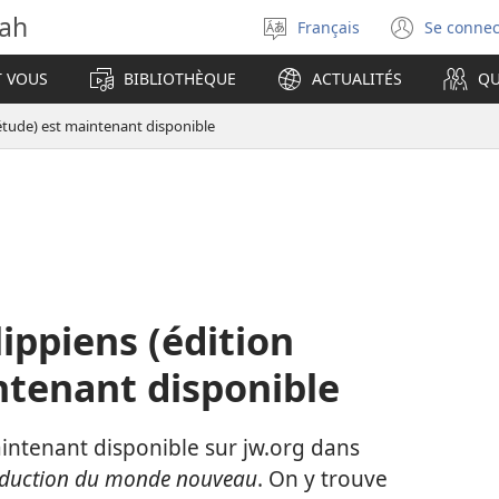
vah
Français
Se connec
Sélectionner
(ouvr
la
une
T VOUS
BIBLIOTHÈQUE
ACTUALITÉS
QU
langue
nouve
fenêt
d’étude) est maintenant disponible
lippiens (édition
ntenant disponible
aintenant disponible sur jw.org dans
raduction du monde nouveau
. On y trouve