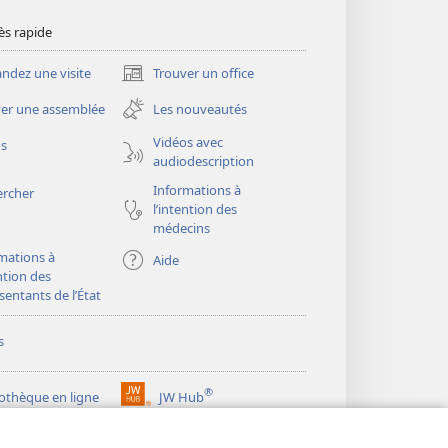
ès rapide
dez une visite
Trouver un office
(ouvre
une
er une assemblée
Les nouveautés
nouvelle
fenêtre)
Vidéos avec
os
audiodescription
Informations à
ercher
l’intention des
médecins
mations à
Aide
ention des
sentants de l’État
s
®
iothèque en ligne
JW Hub
(ouvre
une
®
ibrary
Watchtower Library
nouvelle