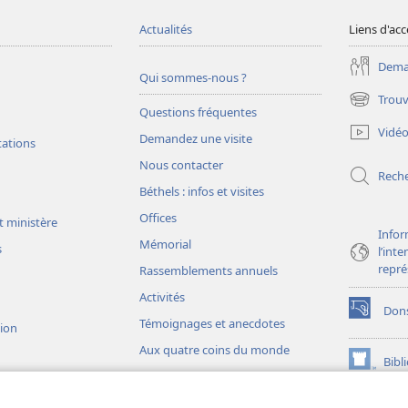
Actualités
Liens d'acc
Deman
Qui sommes-nous ?
Trouv
(ouvre
Questions fréquentes
une
Vidé
Demandez une visite
nouvelle
tations
fenêtre)
Nous contacter
Rech
Béthels : infos et visites
Offices
t ministère
Infor
Mémorial
s
l’int
repré
Rassemblements annuels
Activités
Don
(ouvre
Témoignages et anecdotes
sion
une
Aux quatre coins du monde
nouvelle
Bibl
(ouvre
fenêtre)
une
JW L
nouvelle
ons théâtrales