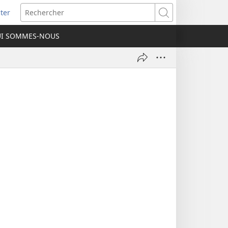
ter
e
Rechercher
I SOMMES-NOUS
lle
re)