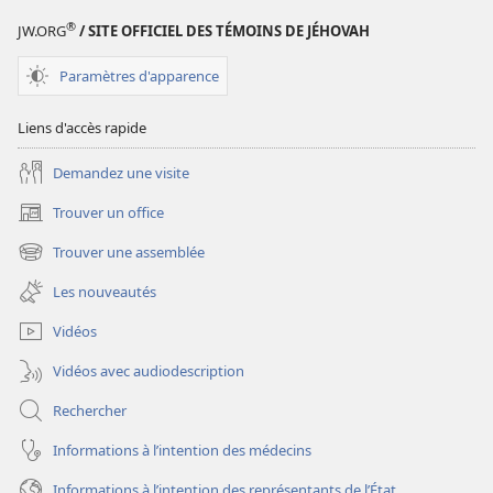
®
JW.ORG
/ SITE OFFICIEL DES TÉMOINS DE JÉHOVAH
Paramètres d'apparence
Liens d'accès rapide
Demandez une visite
Trouver un office
(ouvre
une
Trouver une assemblée
(ouvre
nouvelle
une
fenêtre)
Les nouveautés
nouvelle
fenêtre)
Vidéos
Vidéos avec audiodescription
Rechercher
Informations à l’intention des médecins
Informations à l’intention des représentants de l’État