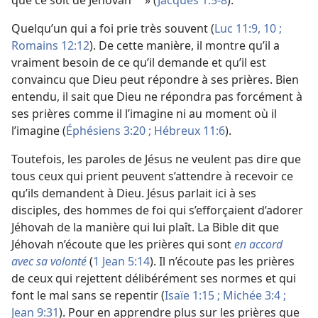
que ce soit de Jéhovah
» (
Jacques 1:5-8
).
a
Quelqu’un qui a foi prie très souvent (
Luc 11:9, 10 ;
Romains 12:12
). De cette manière, il montre qu’il a
vraiment besoin de ce qu’il demande et qu’il est
convaincu que Dieu peut répondre à ses prières. Bien
entendu, il sait que Dieu ne répondra pas forcément à
ses prières comme il l’imagine ni au moment où il
l’imagine (
Éphésiens 3:20 ;
Hébreux 11:6
).
Toutefois, les paroles de Jésus ne veulent pas dire que
tous ceux qui prient peuvent s’attendre à recevoir ce
qu’ils demandent à Dieu. Jésus parlait ici à ses
disciples, des hommes de foi qui s’efforçaient d’adorer
Jéhovah de la manière qui lui plaît. La Bible dit que
Jéhovah n’écoute que les prières qui sont
en accord
avec sa volonté
(
1 Jean 5:14
). Il n’écoute pas les prières
de ceux qui rejettent délibérément ses normes et qui
font le mal sans se repentir (
Isaïe 1:15 ;
Michée 3:4 ;
Jean 9:31
). Pour en apprendre plus sur les prières que