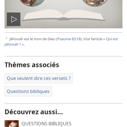
Lire
la
Jéhovah est le nom de Dieu (
Psaume 83:18
). Voir l’article «
Qui est
a
Jéhovah ?
».
vidéo
Thèmes associés
Que veulent dire ces versets ?
Questions bibliques
Découvrez aussi…
QUESTIONS BIBLIQUES