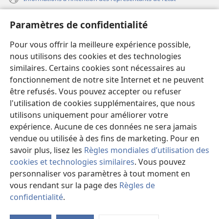
Aide
Paramètres de confidentialité
Dons
Pour vous offrir la meilleure expérience possible,
(ouvre
une
nous utilisons des cookies et des technologies
nouvelle
similaires. Certains cookies sont nécessaires au
Bibliothèque en ligne
(ouvre
fenêtre)
fonctionnement de notre site Internet et ne peuvent
une
®
JW Hub
être refusés. Vous pouvez accepter ou refuser
nouvelle
(ouvre
fenêtre)
l'utilisation de cookies supplémentaires, que nous
une
®
JW Library
nouvelle
utilisons uniquement pour améliorer votre
fenêtre)
expérience. Aucune de ces données ne sera jamais
Watchtower Library
vendue ou utilisée à des fins de marketing. Pour en
savoir plus, lisez les
Règles mondiales d’utilisation des
cookies et technologies similaires
. Vous pouvez
personnaliser vos paramètres à tout moment en
Copyright
© 2026 Watch Tower Bible and Tract Society of Pennsylvania.
vous rendant sur la page des
Règles de
CONDITIONS D’UTILISATION
|
RÈGLES DE CONFIDENTIALITÉ
|
confidentialité
.
PARAMÈTRES DE CONFIDENTIALITÉ