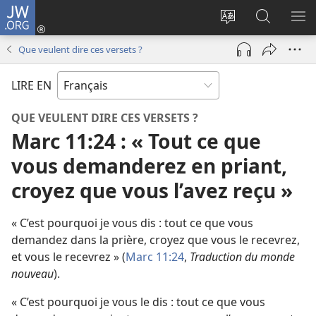
JW.ORG
Se
connecter
Changer
Recherch
AF
(ouvre
la
sur
LE
Que veulent dire ces versets ?
une
langue
JW.ORG
ME
nouvelle
du
LIRE EN
fenêtre)
site
QUE VEULENT DIRE CES VERSETS ?
Marc 11:24 : « Tout ce que
vous demanderez en priant,
croyez que vous l’avez reçu »
« C’est pourquoi je vous dis : tout ce que vous
demandez dans la prière, croyez que vous le recevrez,
et vous le recevrez » (
Marc 11:24
,
Traduction du monde
nouveau
).
« C’est pourquoi je vous le dis : tout ce que vous