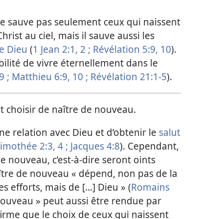
 ne sauve pas seulement ceux qui naissent
ist au ciel, mais il sauve aussi les
e Dieu
(
1 Jean 2:1, 2 ;
Révélation 5:9, 10
).
ilité de vivre éternellement dans le
 ;
Matthieu 6:9, 10 ;
Révélation 21:1-5
).
choisir de naître de nouveau.
une relation avec Dieu et d’obtenir le
salut
imothée 2:3, 4 ;
Jacques 4:8
). Cependant,
de nouveau, c’est-à-dire seront oints
 naître de nouveau « dépend, non pas de la
 efforts, mais de [...] Dieu » (
Romains
 nouveau » peut aussi être rendue par
nfirme que le choix de ceux qui naissent