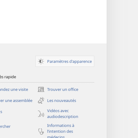
Paramètres d'apparence
ès rapide
dez une visite
Trouver un office
(ouvre
une
er une assemblée
Les nouveautés
nouvelle
fenêtre)
Vidéos avec
os
audiodescription
Informations à
ercher
l’intention des
médecins