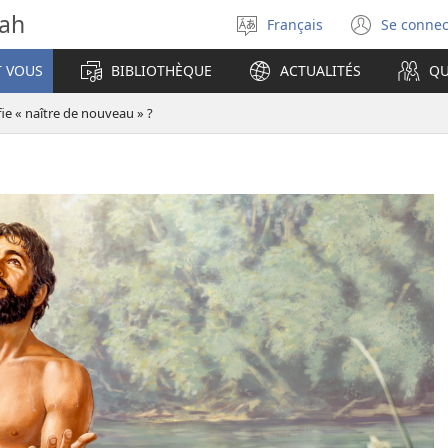
vah
Français
Se connec
Sélectionner
(ouvr
la
une
T VOUS
BIBLIOTHÈQUE
ACTUALITÉS
QU
langue
nouve
fenêt
ie « naître de nouveau » ?