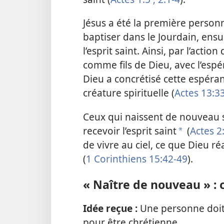
Jésus a été la première personne
baptiser dans le Jourdain, ensui
l’esprit saint. Ainsi, par l’actio
comme fils de Dieu, avec l’espér
Dieu a concrétisé cette espéran
créature spirituelle (
Actes 13:3
Ceux qui naissent de nouveau s
recevoir l’esprit saint
(
Actes 2
a
de vivre au ciel, ce que Dieu r
(
1 Corinthiens 15:42-49
).
« Naître de nouveau » :
Idée reçue :
Une personne doit
pour être chrétienne.