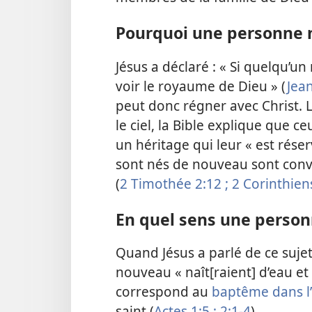
Pourquoi une personne n
Jésus a déclaré : « Si quelqu’un
voir le royaume de Dieu » (
Jean
peut donc régner avec Christ. 
le ciel, la Bible explique que 
un héritage qui leur « est réserv
sont nés de nouveau sont convai
(
2 Timothée 2:12 ;
2 Corinthiens
En quel sens une person
Quand Jésus a parlé de ce sujet,
nouveau « naît[raient] d’eau et d
correspond au
baptême dans l
saint (
Actes 1:5 ;
2:1-4
).