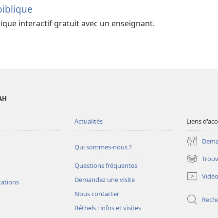
biblique
lique interactif gratuit avec un enseignant.
AH
Actualités
Liens d'acc
Deman
Qui sommes-nous ?
Trouv
(ouvre
Questions fréquentes
une
Vidé
Demandez une visite
nouvelle
tations
fenêtre)
Nous contacter
Rech
Béthels : infos et visites