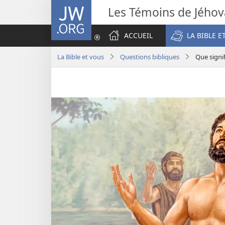
JW.ORG
Les Témoins de Jého
ACCUEIL
LA BIBLE E
La Bible et vous
Questions bibliques
Que signif