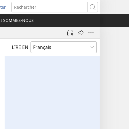
ter
e
Rechercher
I SOMMES-NOUS
lle
re)
LIRE EN