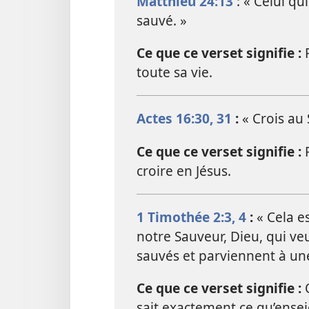
Matthieu 24:13
: « Celui qu
sauvé. »
Ce que ce verset signifie :
P
toute sa vie.
Actes 16:30, 31
:
« Crois au 
Ce que ce verset signifie :
P
croire en Jésus.
1 Timothée 2:3, 4
:
« Cela e
notre Sauveur, Dieu, qui ve
sauvés et parviennent à une
Ce que ce verset signifie :
O
sait exactement ce qu’ensei