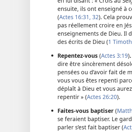
en lui disant : « Crois au Se
ensuite, ils ont enseigné à
(
Actes 16:31, 32
). Cela prou
pas réellement croire en Jé
enseignements de Dieu. Il d
des écrits de Dieu (
1 Timoth
Repentez-vous
(
Actes 3:19
)
.
dire être sincèrement désol
pensées ou d’avoir fait de 
vous vous êtes repenti parc
déplaît à Dieu et vous aure
repentir » (
Actes 26:20
).
Faites-vous baptiser
(
Matth
se feraient baptiser. Le ga
parler s’est fait baptiser (
Act