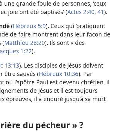
s à une grande foule de personnes, ‘ceux
c joie ont été baptisés’ (
Actes 2:40, 41
).
andé
(
Hébreux 5:9
)
.
Ceux qui ‘pratiquent
ndé de faire montrent dans leur façon de
 (
Matthieu 28:20
). Ils sont « des
Jacques 1:22
).
c 13:13
)
.
Les disciples de Jésus doivent
r être sauvés (
Hébreux 10:36
). Par
 où l’apôtre Paul est devenu chrétien, il
ignements de Jésus et il est toujours
les épreuves, il a enduré jusqu’à sa mort
rière du pécheur » ?