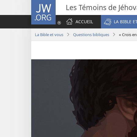
JW.ORG
Les Témoins de Jého
ACCUEIL
LA BIBLE E
La Bible et vous
Questions bibliques
« Crois en