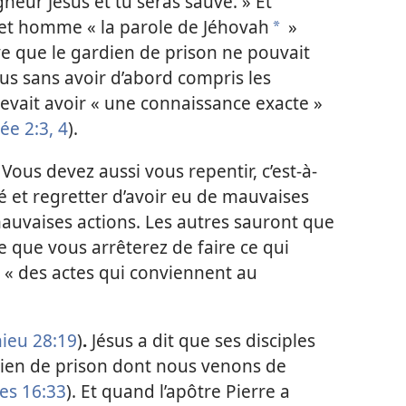
igneur Jésus et tu seras sauvé. » Et
 cet homme « la parole de Jéhovah
»
a
ve que le gardien de prison ne pouvait
sus sans avoir d’abord compris les
evait avoir « une connaissance exacte »
ée 2:3, 4
).
Vous devez aussi vous repentir, c’est-à-
é et regretter d’avoir eu de mauvaises
mauvaises actions. Les autres sauront que
e que vous arrêterez de faire ce qui
z « des actes qui conviennent au
ieu 28:19
)
.
Jésus a dit que ses disciples
rdien de prison dont nous venons de
es 16:33
). Et quand l’apôtre Pierre a