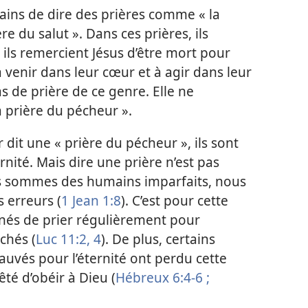
tains de dire des prières comme « la
re du salut ». Dans ces prières, ils
ils remercient Jésus d’être mort pour
 à venir dans leur cœur et à agir dans leur
as de prière de ce genre. Elle ne
a prière du pécheur ».
 dit une « prière du pécheur », ils sont
rnité. Mais dire une prière n’est pas
us sommes des humains imparfaits, nous
 erreurs (
1 Jean 1:8
). C’est pour cette
nés de prier régulièrement pour
chés (
Luc 11:2,
4
). De plus, certains
auvés pour l’éternité ont perdu cette
êté d’obéir à Dieu (
Hébreux 6:4-6 ;