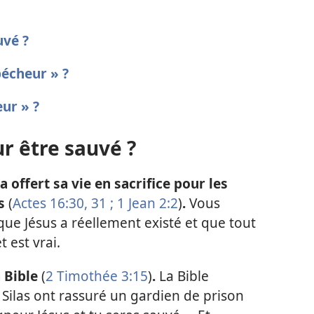
uvé ?
pécheur » ?
eur » ?
ur être sauvé ?
 offert sa vie en sacrifice pour les
s
(
Actes 16:30, 31 ;
1 Jean 2:2
)
.
Vous
que Jésus a réellement existé et que tout
t est vrai.
 Bible
(
2 Timothée 3:15
)
.
La Bible
 Silas ont rassuré un gardien de prison