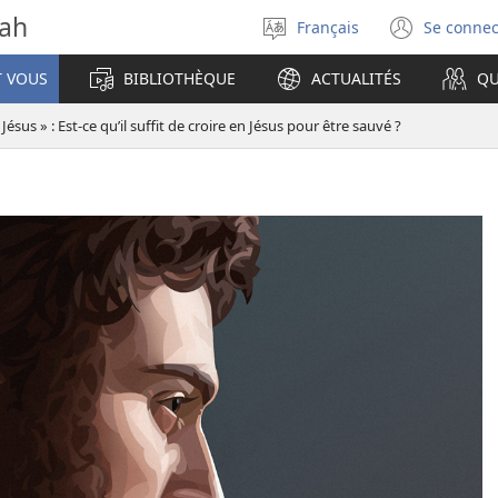
vah
Français
Se connec
Sélectionner
(ouvr
la
une
T VOUS
BIBLIOTHÈQUE
ACTUALITÉS
QU
langue
nouve
fenêt
 Jésus » : Est-ce qu’il suffit de croire en Jésus pour être sauvé ?