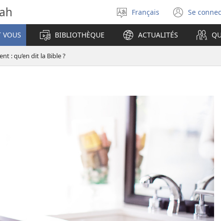
vah
Français
Se connec
Sélectionner
(ouvr
la
une
T VOUS
BIBLIOTHÈQUE
ACTUALITÉS
QU
langue
nouve
fenêt
nt : qu’en dit la Bible ?