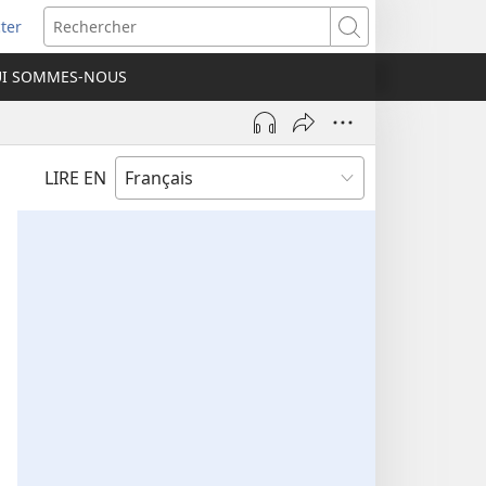
ter
e
Rechercher
I SOMMES-NOUS
lle
re)
LIRE EN