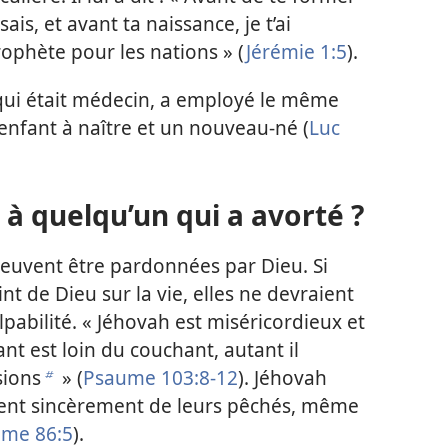
ais, et avant ta naissance, je t’ai
 prophète pour les nations » (
Jérémie 1:5
).
e qui était médecin, a employé le même
nfant à naître et un nouveau-né (
Luc
 à quelqu’un qui a avorté ?
euvent être pardonnées par Dieu. Si
nt de Dieu sur la vie, elles ne devraient
lpabilité. « Jéhovah est miséricordieux et
ant est loin du couchant, autant il
sions
» (
Psaume 103:8-12
). Jéhovah
b
ent sincèrement de leurs pêchés, même
me 86:5
).