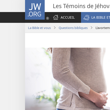
JW.ORG
Les Témoins de Jého
ACCUEIL
LA BIBLE E
La Bible et vous
Questions bibliques
L’avorteme