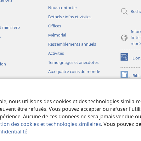
tations
fenêtre)
Nous contacter
Rech
Béthels : infos et visites
Offices
t ministère
Infor
Mémorial
s
l’int
repré
Rassemblements annuels
Activités
Don
(ouvre
Témoignages et anecdotes
sion
une
Aux quatre coins du monde
nouvelle
Bibl
(ouvre
fenêtre)
une
JW L
nouvelle
ons théâtrales
fenêtre)
io)
ble, nous utilisons des cookies et des technologies similair
liques théâtrales
euvent être refusés. Vous pouvez accepter ou refuser l'uti
périence. Aucune de ces données ne sera jamais vendue ou u
ation des cookies et technologies similaires
. Vous pouvez p
fidentialité
.
iety of Pennsylvania.
CONDITIONS D’UTILISATION
|
RÈGLES DE CONFIDE