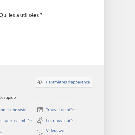
ui les a utilisées ?
Paramètres d'apparence
ès rapide
dez une visite
Trouver un office
(ouvre
une
er une assemblée
Les nouveautés
nouvelle
fenêtre)
Vidéos avec
os