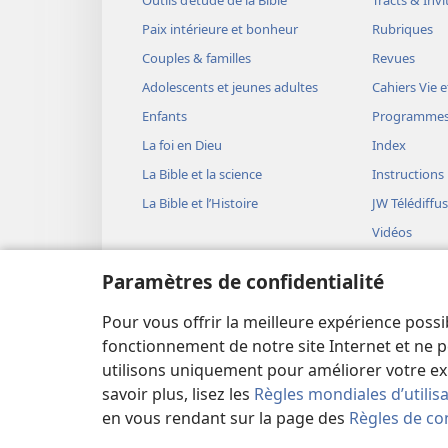
Outils d’étude de la Bible
Tracts & Invi
Paix intérieure et bonheur
Rubriques
Couples & familles
Revues
Adolescents et jeunes adultes
Cahiers Vie e
Enfants
Programme
La foi en Dieu
Index
La Bible et la science
Instructions
La Bible et l’Histoire
JW Télédiffu
Vidéos
Musique
Paramètres de confidentialité
Représentati
(version aud
Pour vous offrir la meilleure expérience possi
Lectures bib
fonctionnement de notre site Internet et ne p
utilisons uniquement pour améliorer votre ex
savoir plus, lisez les
Règles mondiales d’utilis
en vous rendant sur la page des
Règles de con
Copyright
© 2026 Watch Tower Bible and Tract Soc