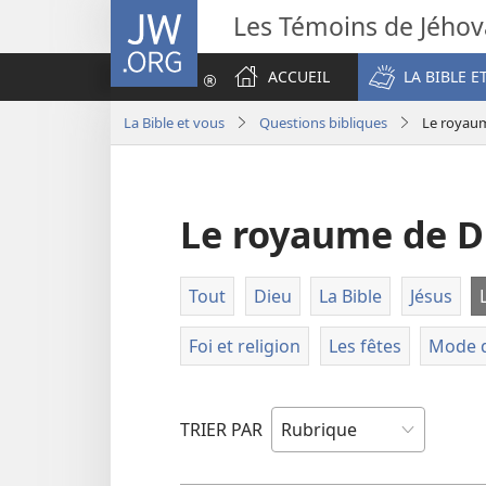
JW.ORG
Les Témoins de Jého
ACCUEIL
LA BIBLE E
La Bible et vous
Questions bibliques
Le royau
Le royaume de D
Tout
Dieu
La Bible
Jésus
Foi et religion
Les fêtes
Mode d
TRIER PAR