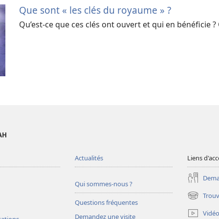
Que sont « les clés du royaume » ?
Qu’est-ce que ces clés ont ouvert et qui en bénéficie ? Q
AH
Actualités
Liens d'acc
Deman
Qui sommes-nous ?
Trouv
(ouvre
Questions fréquentes
une
Vidé
Demandez une visite
nouvelle