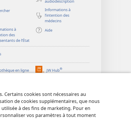
audiodescription
Informations à
ercher
l’intention des
médecins
mations à
Aide
ention des
sentants de l’État
s
®
iothèque en ligne
JW Hub
(ouvre
une
®
ibrary
Watchtower Library
nouvelle
fenêtre)
es. Certains cookies sont nécessaires au
lisation de cookies supplémentaires, que nous
tilisée à des fins de marketing. Pour en
ersonnaliser vos paramètres à tout moment
NTIALITÉ
|
PARAMÈTRES DE CONFIDENTIALITÉ