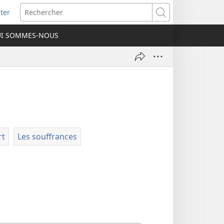
ter
e
Rechercher
I SOMMES-NOUS
lle
re)
rt
Les souffrances