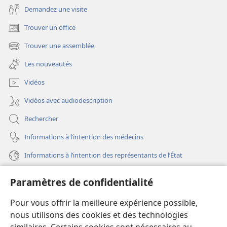
Demandez une visite
Trouver un office
(ouvre
une
Trouver une assemblée
(ouvre
nouvelle
une
fenêtre)
Les nouveautés
nouvelle
fenêtre)
Vidéos
Vidéos avec audiodescription
Rechercher
Informations à l’intention des médecins
Informations à l’intention des représentants de l’État
Aide
Paramètres de confidentialité
Dons
Pour vous offrir la meilleure expérience possible,
(ouvre
une
nous utilisons des cookies et des technologies
nouvelle