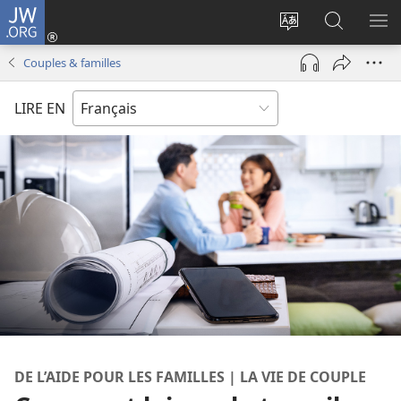
JW.ORG
Se
connecter
Changer
Recherch
AF
(ouvre
la
sur
LE
Couples & familles
une
langue
JW.ORG
ME
nouvelle
du
LIRE EN
fenêtre)
site
DE L’AIDE POUR LES FAMILLES | LA VIE DE COUPLE