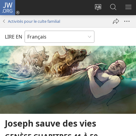
JW.ORG
Se
connecter
Changer
Recherch
AF
(ouvre
la
sur
LE
Activités pour le culte familial
une
langue
JW.ORG
ME
nouvelle
du
LIRE EN
fenêtre)
site
Joseph sauve des vies