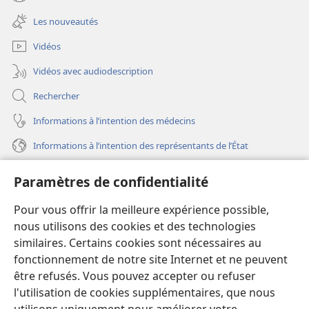
(ouvre
nouvelle
une
fenêtre)
Les nouveautés
nouvelle
fenêtre)
Vidéos
Vidéos avec audiodescription
Rechercher
Informations à l’intention des médecins
Informations à l’intention des représentants de l’État
Aide
Paramètres de confidentialité
Dons
Pour vous offrir la meilleure expérience possible,
(ouvre
une
nous utilisons des cookies et des technologies
nouvelle
similaires. Certains cookies sont nécessaires au
Bibliothèque en ligne
(ouvre
fenêtre)
fonctionnement de notre site Internet et ne peuvent
une
®
JW Hub
être refusés. Vous pouvez accepter ou refuser
nouvelle
(ouvre
fenêtre)
l'utilisation de cookies supplémentaires, que nous
une
®
JW Library
nouvelle