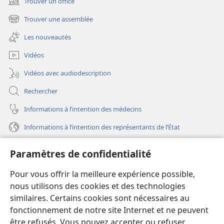
Trouver un office
(ouvre
une
Trouver une assemblée
(ouvre
nouvelle
une
fenêtre)
Les nouveautés
nouvelle
fenêtre)
Vidéos
Vidéos avec audiodescription
Rechercher
Informations à l’intention des médecins
Informations à l’intention des représentants de l’État
Aide
Paramètres de confidentialité
Dons
Pour vous offrir la meilleure expérience possible,
(ouvre
une
nous utilisons des cookies et des technologies
nouvelle
similaires. Certains cookies sont nécessaires au
Bibliothèque en ligne
(ouvre
fenêtre)
fonctionnement de notre site Internet et ne peuvent
une
®
JW Hub
être refusés. Vous pouvez accepter ou refuser
nouvelle