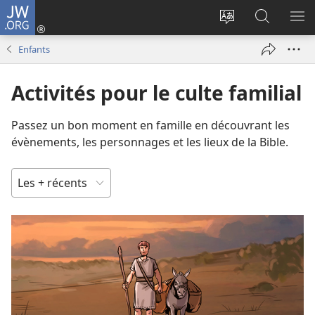
JW.ORG
Se
connecter
Changer
Recherch
AF
(ouvre
la
sur
LE
Enfants
une
langue
JW.ORG
ME
nouvelle
du
Activités pour le culte familial
fenêtre)
site
Passez un bon moment en famille en découvrant les
évènements, les personnages et les lieux de la Bible.
TRIER
PAR