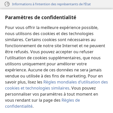
Informations à l’intention des représentants de l’État
Aide
Paramètres de confidentialité
Dons
Pour vous offrir la meilleure expérience possible,
(ouvre
une
nous utilisons des cookies et des technologies
nouvelle
similaires. Certains cookies sont nécessaires au
Bibliothèque en ligne
(ouvre
fenêtre)
fonctionnement de notre site Internet et ne peuvent
une
®
JW Hub
être refusés. Vous pouvez accepter ou refuser
nouvelle
(ouvre
fenêtre)
l'utilisation de cookies supplémentaires, que nous
une
®
JW Library
nouvelle
utilisons uniquement pour améliorer votre
fenêtre)
expérience. Aucune de ces données ne sera jamais
Watchtower Library
vendue ou utilisée à des fins de marketing. Pour en
savoir plus, lisez les
Règles mondiales d’utilisation des
cookies et technologies similaires
. Vous pouvez
personnaliser vos paramètres à tout moment en
vous rendant sur la page des
Règles de
Copyright
© 2026 Watch Tower Bible and Tract Society of Pennsylvania.
CONDITIONS D’UTILISATION
|
RÈGLES DE CONFIDENTIALITÉ
|
confidentialité
.
PARAMÈTRES DE CONFIDENTIALITÉ