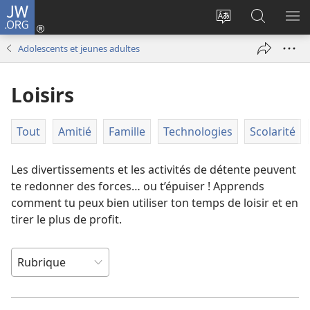
JW.ORG
Se
connecter
Changer
Recherch
AF
(ouvre
la
sur
LE
Adolescents et jeunes adultes
une
langue
JW.ORG
ME
nouvelle
du
Loisirs
fenêtre)
site
Tout
Amitié
Famille
Technologies
Scolarité
Les divertissements et les activités de détente peuvent
te redonner des forces… ou t’épuiser ! Apprends
comment tu peux bien utiliser ton temps de loisir et en
tirer le plus de profit.