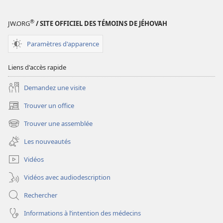
®
JW.ORG
/ SITE OFFICIEL DES TÉMOINS DE JÉHOVAH
Paramètres d'apparence
Liens d'accès rapide
Demandez une visite
Trouver un office
(ouvre
une
Trouver une assemblée
(ouvre
nouvelle
une
fenêtre)
Les nouveautés
nouvelle
fenêtre)
Vidéos
Vidéos avec audiodescription
Rechercher
Informations à l’intention des médecins