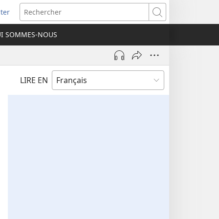
ter
e
Rechercher
I SOMMES-NOUS
lle
re)
LIRE EN