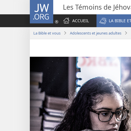
JW.ORG
Les Témoins de Jého
ACCUEIL
LA BIBLE E
La Bible et vous
Adolescents et jeunes adultes