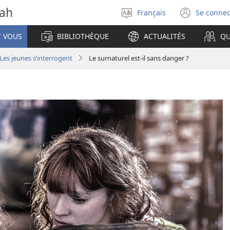
vah
Français
Se connec
Sélectionner
(ouvr
la
une
T VOUS
BIBLIOTHÈQUE
ACTUALITÉS
QU
langue
nouve
fenêt
Les jeunes s’interrogent
Le surnaturel est-il sans danger ?