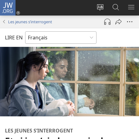
JW.ORG
Se
connecter
Changer
Recherch
AF
(ouvre
la
sur
LE
Les jeunes s’interrogent
une
langue
JW.ORG
ME
nouvelle
du
LIRE EN
fenêtre)
site
LES JEUNES S’INTERROGENT