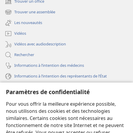
Trouver un office
(ouvre
une
Trouver une assemblée
(ouvre
nouvelle
une
fenêtre)
Les nouveautés
nouvelle
fenêtre)
Vidéos
Vidéos avec audiodescription
Rechercher
Informations à l’intention des médecins
Informations à l’intention des représentants de l’État
Aide
Paramètres de confidentialité
Dons
Pour vous offrir la meilleure expérience possible,
(ouvre
une
nous utilisons des cookies et des technologies
nouvelle
similaires. Certains cookies sont nécessaires au
Bibliothèque en ligne
(ouvre
fenêtre)
fonctionnement de notre site Internet et ne peuvent
une
®
JW Hub
être refusés. Vous pouvez accepter ou refuser
nouvelle