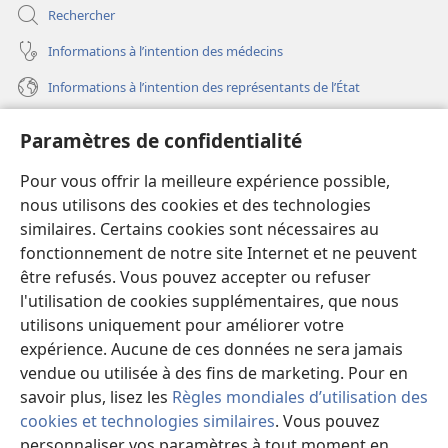
Rechercher
Informations à l’intention des médecins
Informations à l’intention des représentants de l’État
Aide
Paramètres de confidentialité
Dons
Pour vous offrir la meilleure expérience possible,
(ouvre
une
nous utilisons des cookies et des technologies
nouvelle
similaires. Certains cookies sont nécessaires au
Bibliothèque en ligne
(ouvre
fenêtre)
fonctionnement de notre site Internet et ne peuvent
une
®
JW Hub
être refusés. Vous pouvez accepter ou refuser
nouvelle
(ouvre
fenêtre)
l'utilisation de cookies supplémentaires, que nous
une
®
JW Library
nouvelle
utilisons uniquement pour améliorer votre
fenêtre)
expérience. Aucune de ces données ne sera jamais
Watchtower Library
vendue ou utilisée à des fins de marketing. Pour en
savoir plus, lisez les
Règles mondiales d’utilisation des
cookies et technologies similaires
. Vous pouvez
personnaliser vos paramètres à tout moment en