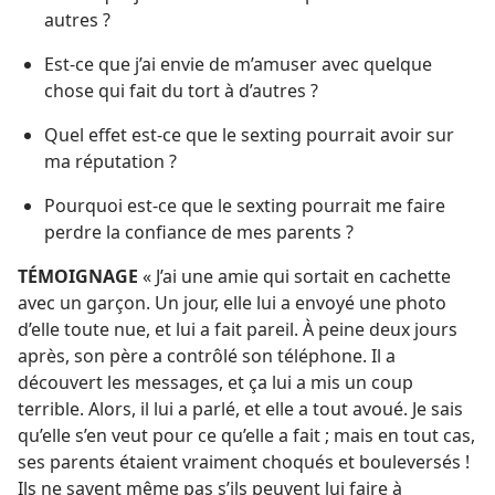
autres ?
Est-ce que j’ai envie de m’amuser avec quelque
chose qui fait du tort à d’autres ?
Quel effet est-ce que le sexting pourrait avoir sur
ma réputation ?
Pourquoi est-ce que le sexting pourrait me faire
perdre la confiance de mes parents ?
TÉMOIGNAGE
« J’ai une amie qui sortait en cachette
avec un garçon. Un jour, elle lui a envoyé une photo
d’elle toute nue, et lui a fait pareil. À peine deux jours
après, son père a contrôlé son téléphone. Il a
découvert les messages, et ça lui a mis un coup
terrible. Alors, il lui a parlé, et elle a tout avoué. Je sais
qu’elle s’en veut pour ce qu’elle a fait ; mais en tout cas,
ses parents étaient vraiment choqués et bouleversés !
Ils ne savent même pas s’ils peuvent lui faire à