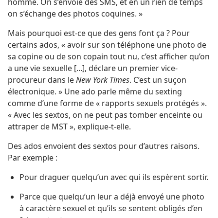
homme. On s’envoie des SMS, et en un rien de temps
on s’échange des photos coquines. »
Mais pourquoi est-ce que des gens font ça ? Pour
certains ados, « avoir sur son téléphone une photo de
sa copine ou de son copain tout nu, c’est afficher qu’on
a une vie sexuelle [...], déclare un premier vice-
procureur dans le
New York Times
. C’est un suçon
électronique. » Une ado parle même du sexting
comme d’une forme de « rapports sexuels protégés ».
« Avec les sextos, on ne peut pas tomber enceinte ou
attraper de MST », explique-t-elle.
Des ados envoient des sextos pour d’autres raisons.
Par exemple :
Pour draguer quelqu’un avec qui ils espèrent sortir.
Parce que quelqu’un leur a déjà envoyé une photo
à caractère sexuel et qu’ils se sentent obligés d’en