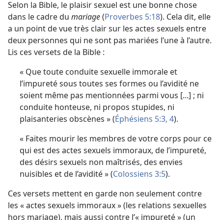
Selon la Bible, le plaisir sexuel est une bonne chose
dans le cadre du
mariage
(
Proverbes 5:18
). Cela dit, elle
a un point de vue très clair sur les actes sexuels entre
deux personnes qui ne sont pas mariées l’une à l’autre.
Lis ces versets de la Bible :
« Que toute conduite sexuelle immorale et
l’impureté sous toutes ses formes ou l’avidité ne
soient même pas mentionnées parmi vous [...] ; ni
conduite honteuse, ni propos stupides, ni
plaisanteries obscènes » (
Éphésiens 5:3, 4
).
« Faites mourir les membres de votre corps pour ce
qui est des actes sexuels immoraux, de l’impureté,
des désirs sexuels non maîtrisés, des envies
nuisibles et de l’avidité » (
Colossiens 3:5
).
Ces versets mettent en garde non seulement contre
les « actes sexuels immoraux » (les relations sexuelles
hors mariage), mais aussi contre l’« impureté » (un