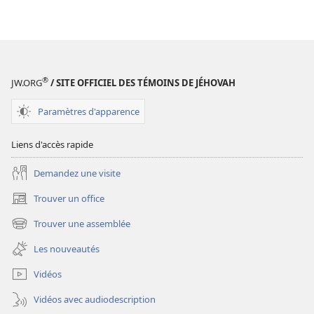
®
JW.ORG
/ SITE OFFICIEL DES TÉMOINS DE JÉHOVAH
Paramètres d'apparence
Liens d'accès rapide
Demandez une visite
Trouver un office
(ouvre
une
Trouver une assemblée
(ouvre
nouvelle
une
fenêtre)
Les nouveautés
nouvelle
fenêtre)
Vidéos
Vidéos avec audiodescription