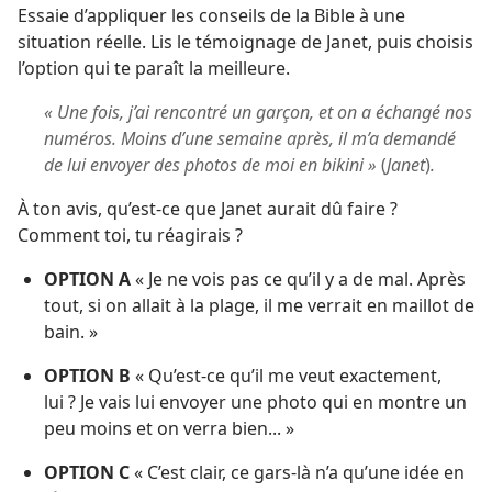
Essaie d’appliquer les conseils de la Bible à une
situation réelle. Lis le témoignage de Janet, puis choisis
l’option qui te paraît la meilleure.
« Une fois, j’ai rencontré un garçon, et on a échangé nos
numéros. Moins d’une semaine après, il m’a demandé
de lui envoyer des photos de moi en bikini »
(
Janet
)
.
À ton avis, qu’est-ce que Janet aurait dû faire ?
Comment toi, tu réagirais ?
OPTION A
« Je ne vois pas ce qu’il y a de mal. Après
tout, si on allait à la plage, il me verrait en maillot de
bain. »
OPTION B
« Qu’est-ce qu’il me veut exactement,
lui ? Je vais lui envoyer une photo qui en montre un
peu moins et on verra bien... »
OPTION C
« C’est clair, ce gars-là n’a qu’une idée en