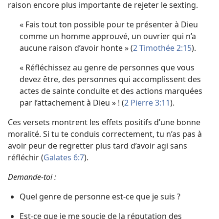
raison encore plus importante de rejeter le sexting.
« Fais tout ton possible pour te présenter à Dieu
comme un homme approuvé, un ouvrier qui n’a
aucune raison d’avoir honte » (
2 Timothée 2:15
).
« Réfléchissez au genre de personnes que vous
devez être, des personnes qui accomplissent des
actes de sainte conduite et des actions marquées
par l’attachement à Dieu » ! (
2 Pierre 3:11
).
Ces versets montrent les effets positifs d’une bonne
moralité. Si tu te conduis correctement, tu n’as pas à
avoir peur de regretter plus tard d’avoir agi sans
réfléchir (
Galates 6:7
).
Demande-toi :
Quel genre de personne est-ce que je suis ?
Est-ce que je me soucie de la réputation des