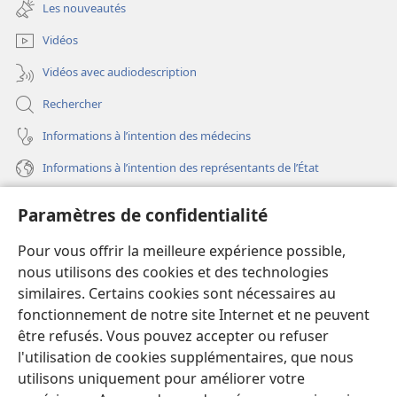
une
fenêtre)
Les nouveautés
nouvelle
fenêtre)
Vidéos
Vidéos avec audiodescription
Rechercher
Informations à l’intention des médecins
Informations à l’intention des représentants de l’État
Aide
Paramètres de confidentialité
Dons
Pour vous offrir la meilleure expérience possible,
(ouvre
une
nous utilisons des cookies et des technologies
nouvelle
similaires. Certains cookies sont nécessaires au
Bibliothèque en ligne
(ouvre
fenêtre)
fonctionnement de notre site Internet et ne peuvent
une
®
JW Hub
être refusés. Vous pouvez accepter ou refuser
nouvelle
(ouvre
fenêtre)
l'utilisation de cookies supplémentaires, que nous
une
®
JW Library
nouvelle
utilisons uniquement pour améliorer votre
fenêtre)