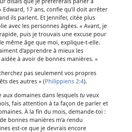
ur disais que je préférerais parler à
 Edward, 17 ans, confie qu’il doit arrêter
d ils parlent. Et Jennifer, citée plus
olie avec les personnes âgées. « Avant, je
 rapide, puis je trouvais une excuse pour
 le même âge que moi, explique-t-elle.
raiment d’apprendre à mieux les
 aidée à avoir de bonnes manières. »
cherchez pas seulement vos propres
rêts des autres » (
Philippiens 2:4
).
 aux domaines dans lesquels
tu
veux
ois, fais attention à ta façon de parler et
maines. À la fin du mois, demande-toi :
 de bonnes manières m’a rendu
nes est-ce que je devrais encore