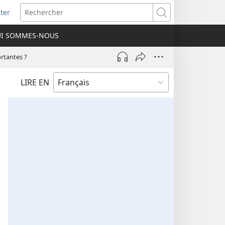
ter
e
Rechercher
I SOMMES-NOUS
lle
re)
rtantes ?
LIRE EN