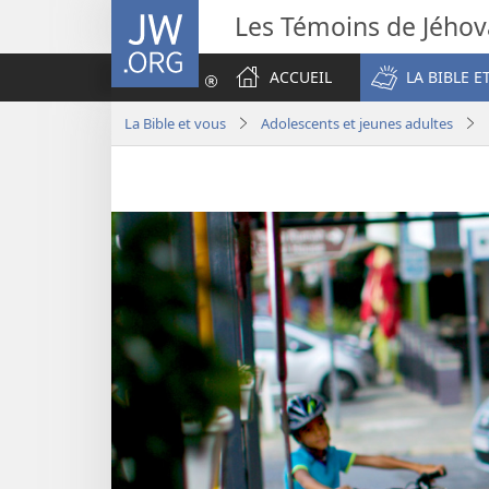
JW.ORG
Les Témoins de Jého
ACCUEIL
LA BIBLE E
La Bible et vous
Adolescents et jeunes adultes