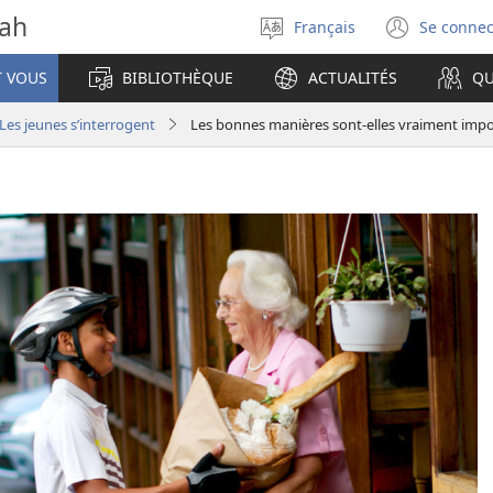
vah
Français
Se connec
Sélectionner
(ouvr
la
une
T VOUS
BIBLIOTHÈQUE
ACTUALITÉS
QU
langue
nouve
fenêt
Les jeunes s’interrogent
Les bonnes manières sont-elles vraiment impo