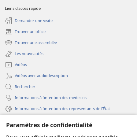
Liens d'accès rapide
Demandez une visite
Trouver un office
(ouvre
une
Trouver une assemblée
(ouvre
nouvelle
une
fenêtre)
Les nouveautés
nouvelle
fenêtre)
Vidéos
Vidéos avec audiodescription
Rechercher
Informations à l’intention des médecins
Informations à l’intention des représentants de l’État
Aide
Paramètres de confidentialité
Dons