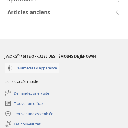
Articles anciens
®
JW.ORG
/ SITE OFFICIEL DES TÉMOINS DE JÉHOVAH
Paramètres d'apparence
Liens d'accès rapide
Demandez une visite
Trouver un office
(ouvre
une
Trouver une assemblée
(ouvre
nouvelle
une
fenêtre)
Les nouveautés
nouvelle