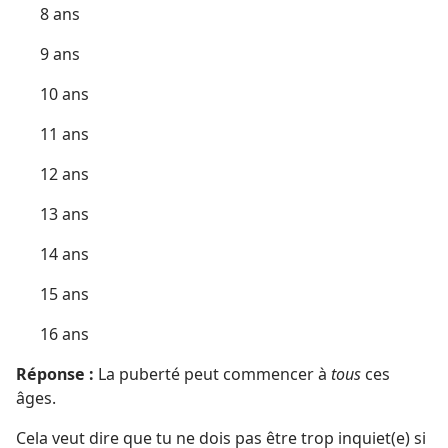
8 ans
9 ans
10 ans
11 ans
12 ans
13 ans
14 ans
15 ans
16 ans
Réponse :
La puberté peut commencer à
tous
ces
âges.
Cela veut dire que tu ne dois pas être trop inquiet(e) si