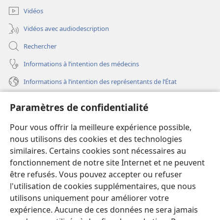
fenêtre)
Vidéos
Vidéos avec audiodescription
Rechercher
Informations à l’intention des médecins
Informations à l’intention des représentants de l’État
Aide
Paramètres de confidentialité
Dons
Pour vous offrir la meilleure expérience possible,
(ouvre
une
nous utilisons des cookies et des technologies
nouvelle
similaires. Certains cookies sont nécessaires au
Bibliothèque en ligne
(ouvre
fenêtre)
fonctionnement de notre site Internet et ne peuvent
une
®
JW Hub
être refusés. Vous pouvez accepter ou refuser
nouvelle
(ouvre
fenêtre)
l'utilisation de cookies supplémentaires, que nous
une
®
JW Library
nouvelle
utilisons uniquement pour améliorer votre
fenêtre)
expérience. Aucune de ces données ne sera jamais
Watchtower Library