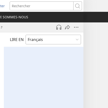
ter
e
Rechercher
I SOMMES-NOUS
lle
re)
 ?
LIRE EN