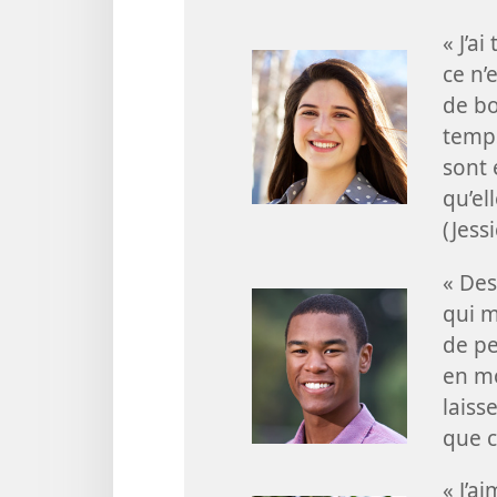
« J’a
ce n’
de bo
temps
sont 
qu’el
(Jessi
« Des
qui m
de pe
en mo
laiss
que c
« J’a