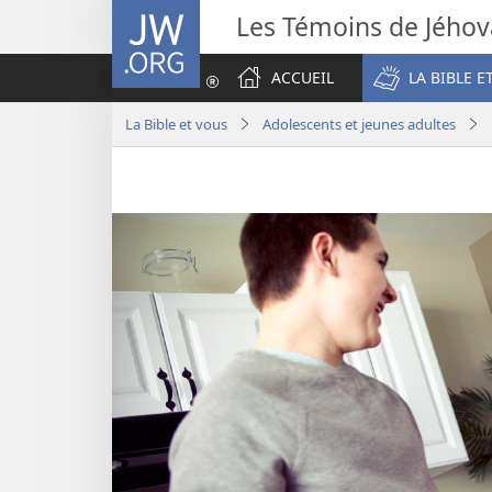
JW.ORG
Les Témoins de Jého
ACCUEIL
LA BIBLE E
La Bible et vous
Adolescents et jeunes adultes