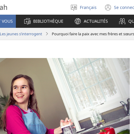
vah
Français
Se connec
Sélectionner
(ouvr
la
une
T VOUS
BIBLIOTHÈQUE
ACTUALITÉS
QU
langue
nouve
fenêt
Les jeunes s’interrogent
Pourquoi faire la paix avec mes frères et sœurs