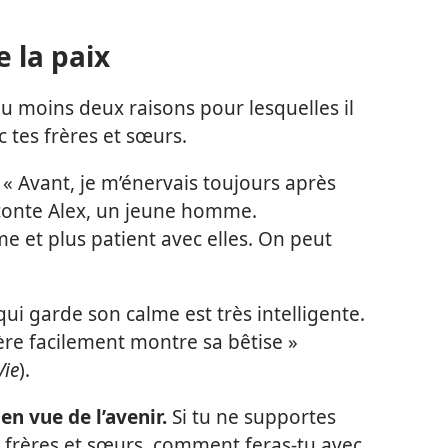
e la paix
e au moins deux raisons pour lesquelles il
c tes frères et sœurs.
« Avant, je m’énervais toujours après
conte Alex, un jeune homme.
me et plus patient avec elles. On peut
qui garde son calme est très intelligente.
ère facilement montre sa bêtise »
Vie
).
n vue de l’avenir.
Si tu ne supportes
s frères et sœurs, comment feras-tu avec