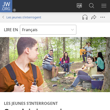
JW.ORG
Se
connecter
Changer
Recherch
AF
(ouvre
la
sur
LE
Les jeunes s’interrogent
une
langue
JW.ORG
ME
nouvelle
du
LIRE EN
fenêtre)
site
LES JEUNES S’INTERROGENT