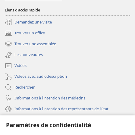
Liens d'accès rapide
Demandez une visite
Trouver un office
(ouvre
une
Trouver une assemblée
(ouvre
nouvelle
une
fenêtre)
Les nouveautés
nouvelle
fenêtre)
Vidéos
Vidéos avec audiodescription
Rechercher
Informations à l’intention des médecins
Informations à l’intention des représentants de l’État
Aide
Paramètres de confidentialité
Dons