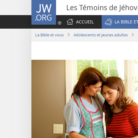
JW.ORG
Les Témoins de Jého
ACCUEIL
LA BIBLE E
La Bible et vous
Adolescents et jeunes adultes