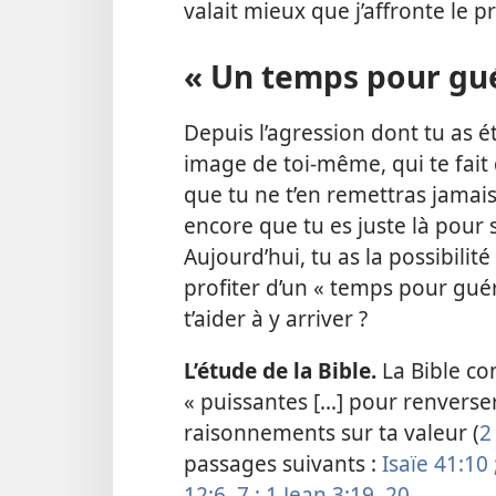
valait mieux que j’affronte le p
« Un temps pour gué
Depuis l’agression dont tu as é
image de toi-même, qui te fait
que tu ne t’en remettras jamais
encore que tu es juste là pour s
Aujourd’hui, tu as la possibili
profiter d’un « temps pour guéri
t’aider à y arriver ?
L’étude de la Bible.
La Bible con
« puissantes [...] pour renvers
raisonnements sur ta valeur (
2
passages suivants :
Isaïe 41:10 
12:6, 7 ;
1 Jean 3:19, 20
.