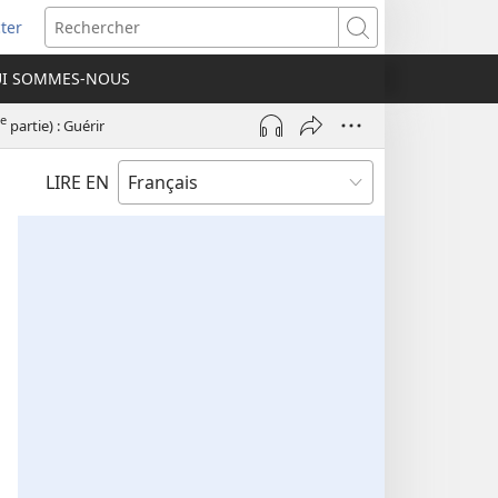
ter
e
Rechercher
I SOMMES-NOUS
lle
re)
e
partie) : Guérir
LIRE EN