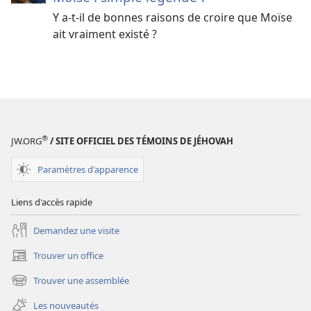
Y a-t-il de bonnes raisons de croire que Moïse
ait vraiment existé ?
®
JW.ORG
/ SITE OFFICIEL DES TÉMOINS DE JÉHOVAH
Paramètres d'apparence
Liens d'accès rapide
Demandez une visite
Trouver un office
(ouvre
une
Trouver une assemblée
(ouvre
nouvelle
une
fenêtre)
Les nouveautés