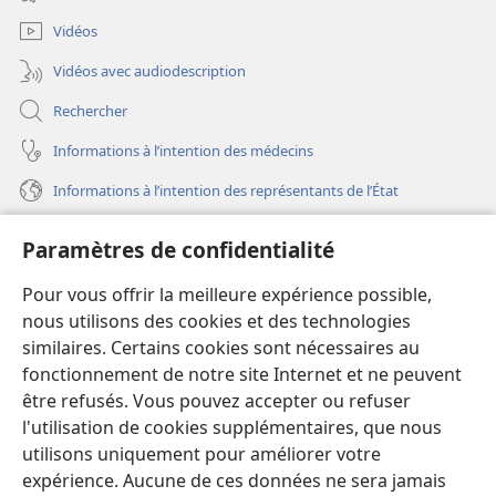
nouvelle
fenêtre)
Vidéos
Vidéos avec audiodescription
Rechercher
Informations à l’intention des médecins
Informations à l’intention des représentants de l’État
Aide
Paramètres de confidentialité
Dons
Pour vous offrir la meilleure expérience possible,
(ouvre
une
nous utilisons des cookies et des technologies
nouvelle
similaires. Certains cookies sont nécessaires au
Bibliothèque en ligne
(ouvre
fenêtre)
fonctionnement de notre site Internet et ne peuvent
une
®
JW Hub
être refusés. Vous pouvez accepter ou refuser
nouvelle
(ouvre
fenêtre)
l'utilisation de cookies supplémentaires, que nous
une
®
JW Library
nouvelle
utilisons uniquement pour améliorer votre
fenêtre)
expérience. Aucune de ces données ne sera jamais