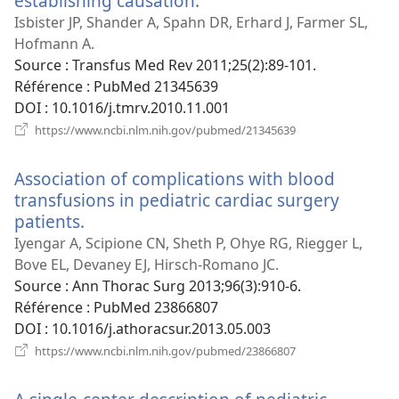
establishing causation.
(ouvre
une
Isbister JP, Shander A, Spahn DR, Erhard J, Farmer SL,
nouvelle
Hofmann A.
fenêtre)
Source
‎: Transfus Med Rev 2011;25(2):89-101.
Référence
‎: PubMed 21345639
DOI
‎: 10.1016/j.tmrv.2010.11.001
(ouvre
https://www.ncbi.nlm.nih.gov/pubmed/21345639
une
nouvelle
Association of complications with blood
fenêtre)
transfusions in pediatric cardiac surgery
patients.
(ouvre
une
Iyengar A, Scipione CN, Sheth P, Ohye RG, Riegger L,
nouvelle
Bove EL, Devaney EJ, Hirsch-Romano JC.
fenêtre)
Source
‎: Ann Thorac Surg 2013;96(3):910-6.
Référence
‎: PubMed 23866807
DOI
‎: 10.1016/j.athoracsur.2013.05.003
(ouvre
https://www.ncbi.nlm.nih.gov/pubmed/23866807
une
nouvelle
fenêtre)