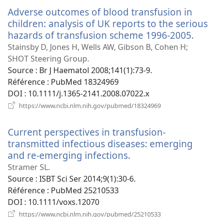
nouvelle
Adverse outcomes of blood transfusion in
fenêtre)
children: analysis of UK reports to the serious
hazards of transfusion scheme 1996-2005.
(ouv
une
Stainsby D, Jones H, Wells AW, Gibson B, Cohen H;
nouv
SHOT Steering Group.
fenêt
Source
‎: Br J Haematol 2008;141(1):73-9.
Référence
‎: PubMed 18324969
DOI
‎: 10.1111/j.1365-2141.2008.07022.x
(ouvre
https://www.ncbi.nlm.nih.gov/pubmed/18324969
une
nouvelle
Current perspectives in transfusion-
fenêtre)
transmitted infectious diseases: emerging
and re-emerging infections.
(ouvre
une
Stramer SL.
nouvelle
Source
‎: ISBT Sci Ser 2014;9(1):30-6.
fenêtre)
Référence
‎: PubMed 25210533
DOI
‎: 10.1111/voxs.12070
(ouvre
https://www.ncbi.nlm.nih.gov/pubmed/25210533