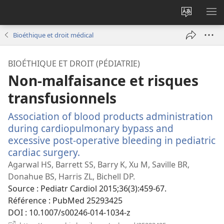
Changer
AF
la
LE
Bioéthique et droit médical
langue
ME
du
BIOÉTHIQUE ET DROIT (PÉDIATRIE)
site
Non-malfaisance et risques
transfusionnels
Association of blood products administration
during cardiopulmonary bypass and
excessive post-operative bleeding in pediatric
cardiac surgery.
(ouvre
une
Agarwal HS, Barrett SS, Barry K, Xu M, Saville BR,
nouvelle
Donahue BS, Harris ZL, Bichell DP.
fenêtre)
Source
‎: Pediatr Cardiol 2015;36(3):459-67.
Référence
‎: PubMed 25293425
DOI
‎: 10.1007/s00246-014-1034-z
(ouvre