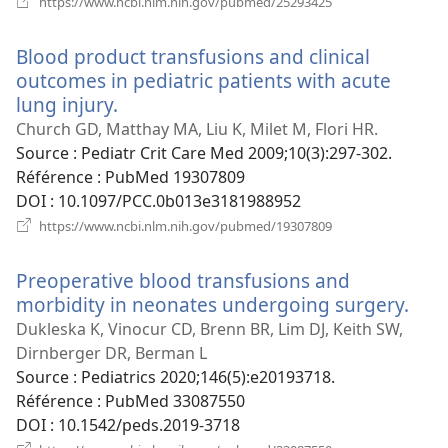
https://www.ncbi.nlm.nih.gov/pubmed/25293425
une
nouvelle
Blood product transfusions and clinical
fenêtre)
outcomes in pediatric patients with acute
lung injury.
(ouvre
une
Church GD, Matthay MA, Liu K, Milet M, Flori HR.
nouvelle
Source
‎: Pediatr Crit Care Med 2009;10(3):297-302.
fenêtre)
Référence
‎: PubMed 19307809
DOI
‎: 10.1097/PCC.0b013e3181988952
(ouvre
https://www.ncbi.nlm.nih.gov/pubmed/19307809
une
nouvelle
Preoperative blood transfusions and
fenêtre)
morbidity in neonates undergoing surgery.
(ou
une
Dukleska K, Vinocur CD, Brenn BR, Lim DJ, Keith SW,
nouv
Dirnberger DR, Berman L
fenê
Source
‎: Pediatrics 2020;146(5):e20193718.
Référence
‎: PubMed 33087550
DOI
‎: 10.1542/peds.2019-3718
(ouvre