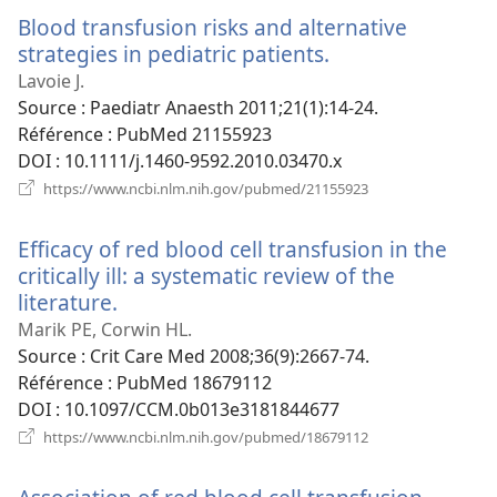
nouvelle
Blood transfusion risks and alternative
fenêtre)
strategies in pediatric patients.
(ouvre
une
Lavoie J.
nouvelle
Source
‎: Paediatr Anaesth 2011;21(1):14-24.
fenêtre)
Référence
‎: PubMed 21155923
DOI
‎: 10.1111/j.1460-9592.2010.03470.x
(ouvre
https://www.ncbi.nlm.nih.gov/pubmed/21155923
une
nouvelle
Efficacy of red blood cell transfusion in the
fenêtre)
critically ill: a systematic review of the
literature.
(ouvre
une
Marik PE, Corwin HL.
nouvelle
Source
‎: Crit Care Med 2008;36(9):2667-74.
fenêtre)
Référence
‎: PubMed 18679112
DOI
‎: 10.1097/CCM.0b013e3181844677
(ouvre
https://www.ncbi.nlm.nih.gov/pubmed/18679112
une
nouvelle
fenêtre)