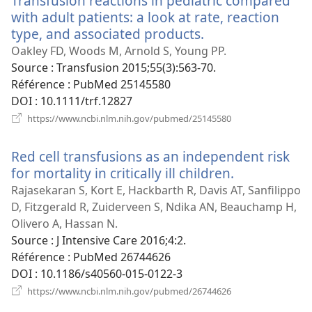
Transfusion reactions in pediatric compared
with adult patients: a look at rate, reaction
type, and associated products.
(ouvre
une
Oakley FD, Woods M, Arnold S, Young PP.
nouvelle
Source
‎: Transfusion 2015;55(3):563-70.
fenêtre)
Référence
‎: PubMed 25145580
DOI
‎: 10.1111/trf.12827
(ouvre
https://www.ncbi.nlm.nih.gov/pubmed/25145580
une
nouvelle
Red cell transfusions as an independent risk
fenêtre)
for mortality in critically ill children.
(ouvre
une
Rajasekaran S, Kort E, Hackbarth R, Davis AT, Sanfilippo
nouvelle
D, Fitzgerald R, Zuiderveen S, Ndika AN, Beauchamp H,
fenêtre)
Olivero A, Hassan N.
Source
‎: J Intensive Care 2016;4:2.
Référence
‎: PubMed 26744626
DOI
‎: 10.1186/s40560-015-0122-3
(ouvre
https://www.ncbi.nlm.nih.gov/pubmed/26744626
une