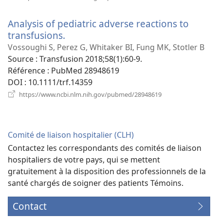
une
nouvelle
Analysis of pediatric adverse reactions to
fenêtre)
transfusions.
(ouvre
une
Vossoughi S, Perez G, Whitaker BI, Fung MK, Stotler B
nouvelle
Source
‎: Transfusion 2018;58(1):60-9.
fenêtre)
Référence
‎: PubMed 28948619
DOI
‎: 10.1111/trf.14359
(ouvre
https://www.ncbi.nlm.nih.gov/pubmed/28948619
une
nouvelle
fenêtre)
Comité de liaison hospitalier (CLH)
Contactez les correspondants des comités de liaison
hospitaliers de votre pays, qui se mettent
gratuitement à la disposition des professionnels de la
santé chargés de soigner des patients Témoins.
Contact