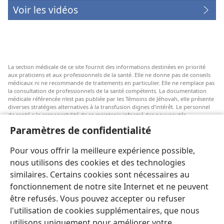
Voir les vidéos
La section médicale de ce site fournit des informations destinées en priorité
aux praticiens et aux professionnels de la santé. Elle ne donne pas de conseils
médicaux ni ne recommande de traitements en particulier. Elle ne remplace pas
la consultation de professionnels de la santé compétents. La documentation
médicale référencée n’est pas publiée par les Témoins de Jéhovah, elle présente
diverses stratégies alternatives à la transfusion dignes d’intérêt. Le personnel
de santé a la responsabilité de se maintenir informé des nouveautés
thérapeutiques, d’examiner les différents soins possibles et d’aider les patients
Paramètres de confidentialité
à faire des choix selon leur état de santé, leurs souhaits, leurs valeurs et leurs
croyances. Les stratégies énumérées ne sont pas adaptées à tous les patients ni
acceptées par tous.
Pour vous offrir la meilleure expérience possible,
Patients : Consultez systématiquement votre médecin, ou tout autre
nous utilisons des cookies et des technologies
professionnel de la santé qualifié, pour être conseillé par rapport à un
similaires. Certains cookies sont nécessaires au
problème médical ou à un traitement. Adressez-vous à un médecin si vous
pensez être malade.
fonctionnement de notre site Internet et ne peuvent
être refusés. Vous pouvez accepter ou refuser
L’utilisation de ce site est régie par les conditions d’utilisation.
l'utilisation de cookies supplémentaires, que nous
utilisons uniquement pour améliorer votre