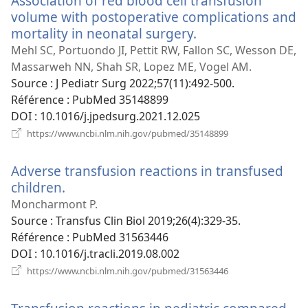
Association of red blood cell transfusion
volume with postoperative complications and
mortality in neonatal surgery.
(ouvre
une
Mehl SC, Portuondo JI, Pettit RW, Fallon SC, Wesson DE,
nouvelle
Massarweh NN, Shah SR, Lopez ME, Vogel AM.
fenêtre)
Source
‎: J Pediatr Surg 2022;57(11):492-500.
Référence
‎: PubMed 35148899
DOI
‎: 10.1016/j.jpedsurg.2021.12.025
(ouvre
https://www.ncbi.nlm.nih.gov/pubmed/35148899
une
nouvelle
Adverse transfusion reactions in transfused
fenêtre)
children.
(ouvre
une
Moncharmont P.
nouvelle
Source
‎: Transfus Clin Biol 2019;26(4):329-35.
fenêtre)
Référence
‎: PubMed 31563446
DOI
‎: 10.1016/j.tracli.2019.08.002
(ouvre
https://www.ncbi.nlm.nih.gov/pubmed/31563446
une
nouvelle
fenêtre)