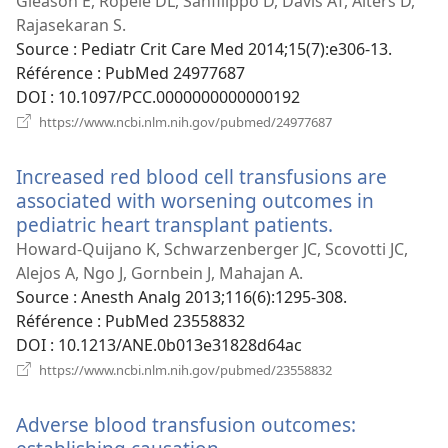
nouvelle
Gleason E, Ropele DL, Sanfilippo D, Davis AT, Alters D,
fenêtre)
Rajasekaran S.
Source
‎: Pediatr Crit Care Med 2014;15(7):e306-13.
Référence
‎: PubMed 24977687
DOI
‎: 10.1097/PCC.0000000000000192
(ouvre
https://www.ncbi.nlm.nih.gov/pubmed/24977687
une
nouvelle
Increased red blood cell transfusions are
fenêtre)
associated with worsening outcomes in
pediatric heart transplant patients.
(ouvre
une
Howard-Quijano K, Schwarzenberger JC, Scovotti JC,
nouvelle
Alejos A, Ngo J, Gornbein J, Mahajan A.
fenêtre)
Source
‎: Anesth Analg 2013;116(6):1295-308.
Référence
‎: PubMed 23558832
DOI
‎: 10.1213/ANE.0b013e31828d64ac
(ouvre
https://www.ncbi.nlm.nih.gov/pubmed/23558832
une
nouvelle
Adverse blood transfusion outcomes:
fenêtre)