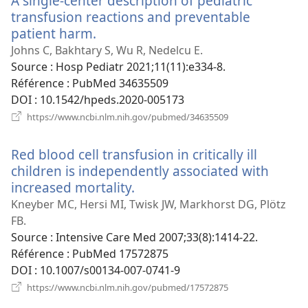
A single-center description of pediatric
transfusion reactions and preventable
patient harm.
(ouvre
une
Johns C, Bakhtary S, Wu R, Nedelcu E.
nouvelle
Source
‎: Hosp Pediatr 2021;11(11):e334-8.
fenêtre)
Référence
‎: PubMed 34635509
DOI
‎: 10.1542/hpeds.2020-005173
(ouvre
https://www.ncbi.nlm.nih.gov/pubmed/34635509
une
nouvelle
Red blood cell transfusion in critically ill
fenêtre)
children is independently associated with
increased mortality.
(ouvre
une
Kneyber MC, Hersi MI, Twisk JW, Markhorst DG, Plötz
nouvelle
FB.
fenêtre)
Source
‎: Intensive Care Med 2007;33(8):1414-22.
Référence
‎: PubMed 17572875
DOI
‎: 10.1007/s00134-007-0741-9
(ouvre
https://www.ncbi.nlm.nih.gov/pubmed/17572875
une