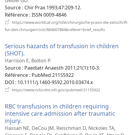
une
Geibel GD.
nouvelle
Source
‎: Chir Prax 1993;47:209-12.
fenêtre)
Référence
‎: ISSN 0009-4846
https://www.worldcat.org/title/chirurgische-praxis-die-zeitschrift-
(ouvre
fur-den-chriurgen/oclc/884607884&referer=brief_results
une
nouvelle
Serious hazards of transfusion in children
fenêtre)
(SHOT).
(ouvre
une
Harrison E, Bolton P.
nouvelle
Source
‎: Paediatr Anaesth 2011;21(1):10-3.
fenêtre)
Référence
‎: PubMed 21155922
DOI
‎: 10.1111/j.1460-9592.2010.03474.x
(ouvre
https://www.ncbi.nlm.nih.gov/pubmed/21155922
une
nouvelle
RBC transfusions in children requiring
fenêtre)
intensive care admission after traumatic
injury.
(ouvre
une
Hassan NE, DeCou JM, Reischman D, Nickoles TA,