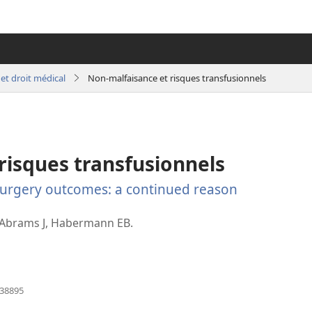
et droit médical
Non-malfaisance et risques transfusionnels
risques transfusionnels
surgery outcomes: a continued reason
 Abrams J, Habermann EB.
(ouvre
938895
une