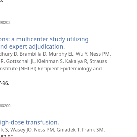
(ouvre
898202
une
nouvelle
ns: a multicenter study utilizing
fenêtre)
and expert adjudication.
(ouvre
une
hury D, Brambilla D, Murphy EL, Wu Y, Ness PM,
nouvelle
, Gottschall JL, Kleinman S, Kakaiya R, Strauss
fenêtre)
Institute (NHLBI) Recipient Epidemiology and
7-96.
(ouvre
460200
une
nouvelle
high-dose transfusion.
(ouvre
fenêtre)
une
rk S, Wasey JO, Ness PM, Gniadek T, Frank SM.
nouvelle
387-95.