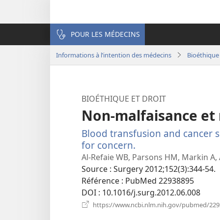
POUR LES MÉDECINS
Informations à l’intention des médecins
Bioéthique 
BIOÉTHIQUE ET DROIT
Non-malfaisance et 
Blood transfusion and cancer 
for concern.
(ouvre
une
Al-Refaie WB, Parsons HM, Markin A,
nouvelle
Source
‎: Surgery 2012;152(3):344-54.
fenêtre)
Référence
‎: PubMed 22938895
DOI
‎: 10.1016/j.surg.2012.06.008
https://www.ncbi.nlm.nih.gov/pubmed/22