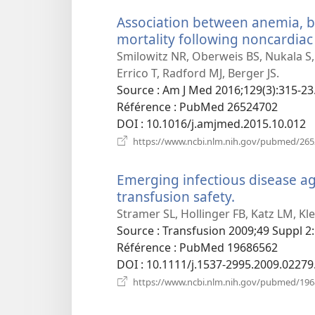
Association between anemia, b
mortality following noncardiac
Smilowitz NR, Oberweis BS, Nukala S, 
Errico T, Radford MJ, Berger JS.
Source
‎: Am J Med 2016;129(3):315-23
Référence
‎: PubMed 26524702
DOI
‎: 10.1016/j.amjmed.2015.10.012
https://www.ncbi.nlm.nih.gov/pubmed/26
Emerging infectious disease ag
transfusion safety.
(ouvre
une
Stramer SL, Hollinger FB, Katz LM, K
nouvelle
Source
‎: Transfusion 2009;49 Suppl 2
fenêtre)
Référence
‎: PubMed 19686562
DOI
‎: 10.1111/j.1537-2995.2009.02279
https://www.ncbi.nlm.nih.gov/pubmed/19