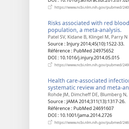
https://www.ncbi.nlm.nih.gov/pubmed/24
Risks associated with red blood
population, a meta-analysis.
(o
un
Patel SV, Kidane B, Klingel M, Parry N
no
Source
‎: Injury 2014;45(10):1522-33.
fe
Référence
‎: PubMed 24975652
DOI
‎: 10.1016/j.injury.2014.05.015
https://www.ncbi.nlm.nih.gov/pubmed/24
Health care-associated infection
systematic review and meta-ana
Rohde JM, Dimcheff DE, Blumberg N, 
Source
‎: JAMA 2014;311(13):1317-26.
Référence
‎: PubMed 24691607
DOI
‎: 10.1001/jama.2014.2726
https://www.ncbi.nlm.nih.gov/pubmed/24