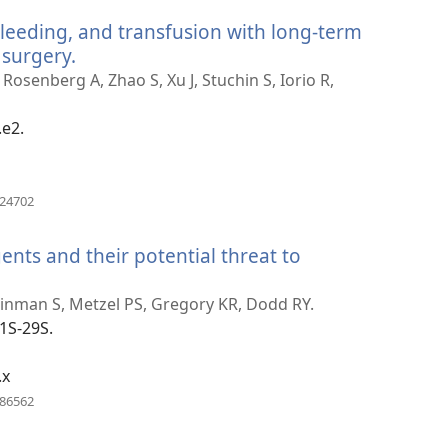
nouvelle
leeding, and transfusion with long-term
fenêtre)
 surgery.
(ouvre
une
Rosenberg A, Zhao S, Xu J, Stuchin S, Iorio R,
nouvelle
fenêtre)
.e2.
(ouvre
524702
une
nouvelle
ents and their potential threat to
fenêtre)
leinman S, Metzel PS, Gregory KR, Dodd RY.
:1S-29S.
.x
(ouvre
686562
une
nouvelle