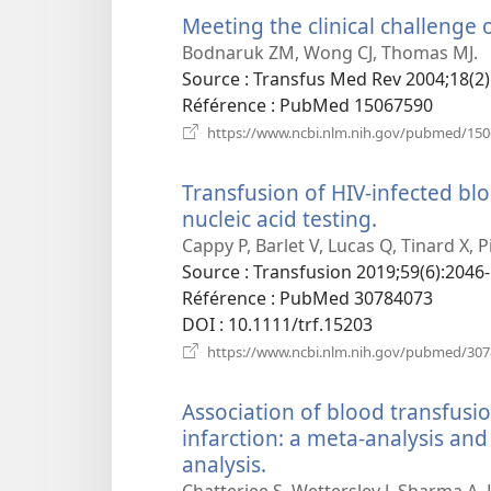
Meeting the clinical challenge 
Bodnaruk ZM, Wong CJ, Thomas MJ.
Source
‎: Transfus Med Rev 2004;18(2)
Référence
‎: PubMed 15067590
https://www.ncbi.nlm.nih.gov/pubmed/15
Transfusion of HIV-infected blo
nucleic acid testing.
(ouvre
une
Cappy P, Barlet V, Lucas Q, Tinard X, P
nouvelle
Source
‎: Transfusion 2019;59(6):2046-
fenêtre)
Référence
‎: PubMed 30784073
DOI
‎: 10.1111/trf.15203
https://www.ncbi.nlm.nih.gov/pubmed/30
Association of blood transfusi
infarction: a meta-analysis and
analysis.
(ouvre
une
Chatterjee S, Wetterslev J, Sharma A, 