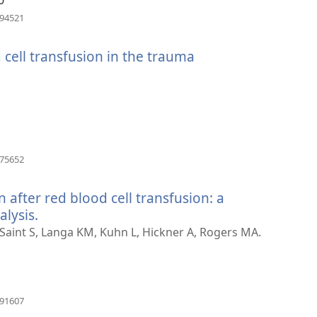
(ouvre
094521
une
nouvelle
 cell transfusion in the trauma
fenêtre)
uvre
e
uvelle
nêtre)
(ouvre
975652
une
nouvelle
 after red blood cell transfusion: a
fenêtre)
lysis.
(ouvre
une
Saint S, Langa KM, Kuhn L, Hickner A, Rogers MA.
nouvelle
fenêtre)
(ouvre
691607
une