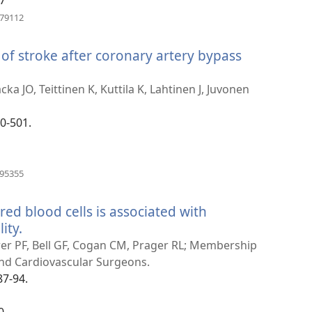
(ouvre
679112
une
nouvelle
 of stroke after coronary artery bypass
fenêtre)
ka JO, Teittinen K, Kuttila K, Lahtinen J, Juvonen
90-501.
(ouvre
395355
une
nouvelle
red blood cells is associated with
fenêtre)
ity.
(ouvre
une
rer PF, Bell GF, Cogan CM, Prager RL; Membership
nouvelle
and Cardiovascular Surgeons.
fenêtre)
87-94.
0