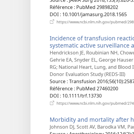
Référence
‎: PubMed 29898202
DOI
‎: 10.1001/jamasurg.2018.1565
https://www.ncbi.nlm.nih.gov/pubmed/29
Incidence of transfusion reactio
systematic active surveillance 
Hendrickson JE, Roubinian NH, Chowd
Gehrie EA, Snyder EL, George Hauser R
RG; National Heart, Lung, and Blood 
Donor Evaluation Study (REDS-III)
Source
‎: Transfusion 2016;56(10):258
Référence
‎: PubMed 27460200
DOI
‎: 10.1111/trf.13730
https://www.ncbi.nlm.nih.gov/pubmed/27
Morbidity and mortality after 
Johnson DJ, Scott AV, Barodka VM, Pa
Source
‎: Anesthesiology 2016;124(2):