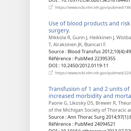
https://www.ncbi.nlm.nih.gov/pubmed/18
Use of blood products and risk
surgery.
(ouvre
une
Mikkola R, Gunn J, Heikkinen J, Wistbac
nouvelle
T, Airaksinen JK, Biancari F.
fenêtre)
Source
‎: Blood Transfus 2012;10(4):4
Référence
‎: PubMed 22395355
DOI
‎: 10.2450/2012.0119-11
https://www.ncbi.nlm.nih.gov/pubmed/22
Transfusion of 1 and 2 units of 
increased morbidity and mortal
Paone G, Likosky DS, Brewer R, Theu
of the Michigan Society of Thoracic 
Source
‎: Ann Thorac Surg 2014;97(1):
Référence
‎: PubMed 24094521
DOI
‎: 10.1016/j.athoracsur.2013.07.02