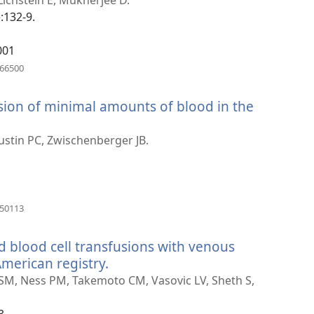
:132-9.
001
(ouvre
266500
une
nouvelle
sion of minimal amounts of blood in the
fenêtre)
ustin PC, Zwischenberger JB.
(ouvre
250113
une
nouvelle
d blood cell transfusions with venous
fenêtre)
erican registry.
(ouvre
une
 SM, Ness PM, Takemoto CM, Vasovic LV, Sheth S,
nouvelle
fenêtre)
3.