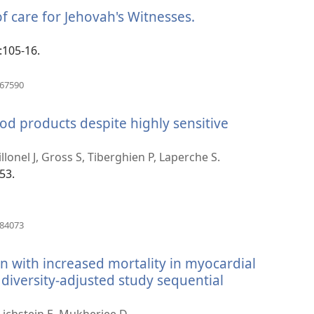
nouvelle
of care for Jehovah's Witnesses.
(ouvre
fenêtre)
une
nouvelle
:105-16.
fenêtre)
(ouvre
067590
une
nouvelle
od products despite highly sensitive
fenêtre)
illonel J, Gross S, Tiberghien P, Laperche S.
53.
(ouvre
784073
une
nouvelle
on with increased mortality in myocardial
fenêtre)
 diversity-adjusted study sequential
Lichstein E, Mukherjee D.