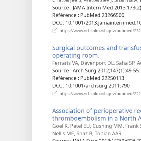
nouvelle
Source
‎: JAMA Intern Med 2013;173(2)
fenêtre)
Référence
‎: PubMed 23266500
DOI
‎: 10.1001/2013.jamainternmed.1
https://www.ncbi.nlm.nih.gov/pubmed/23
Surgical outcomes and transfu
operating room.
(ouvre
une
Ferraris VA, Davenport DL, Saha SP, A
nouvelle
Source
‎: Arch Surg 2012;147(1):49-55.
fenêtre)
Référence
‎: PubMed 22250113
DOI
‎: 10.1001/archsurg.2011.790
https://www.ncbi.nlm.nih.gov/pubmed/22
Association of perioperative re
thromboembolism in a North Am
Goel R, Patel EU, Cushing MM, Frank
Nellis ME, Shaz B, Tobian AAR.
Source
‎: JAMA Surg 2018;153(9):826-3