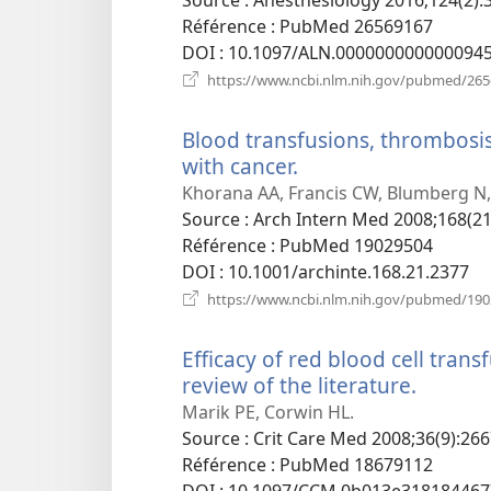
Référence
‎: PubMed 26569167
DOI
‎: 10.1097/ALN.000000000000094
https://www.ncbi.nlm.nih.gov/pubmed/26
Blood transfusions, thrombosis,
with cancer.
(ouvre
une
Khorana AA, Francis CW, Blumberg N,
nouvelle
Source
‎: Arch Intern Med 2008;168(21
fenêtre)
Référence
‎: PubMed 19029504
DOI
‎: 10.1001/archinte.168.21.2377
https://www.ncbi.nlm.nih.gov/pubmed/19
Efficacy of red blood cell transfu
review of the literature.
(ouvre
une
Marik PE, Corwin HL.
nouvel
Source
‎: Crit Care Med 2008;36(9):266
fenêtre
Référence
‎: PubMed 18679112
DOI
‎: 10.1097/CCM.0b013e318184467