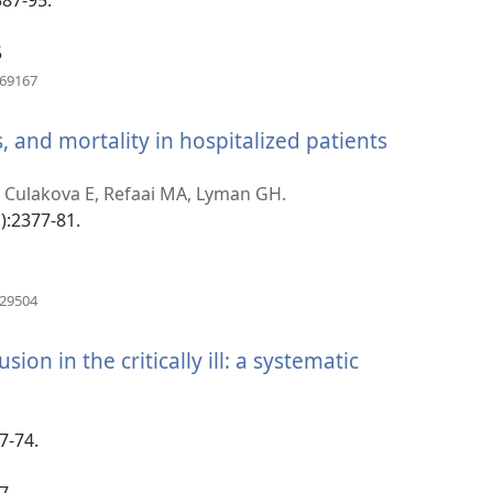
fenêtre)
5
(ouvre
569167
une
nouvelle
 and mortality in hospitalized patients
fenêtre)
 Culakova E, Refaai MA, Lyman GH.
):2377-81.
(ouvre
029504
une
nouvelle
sion in the critically ill: a systematic
fenêtre)
le
7-74.
)
7