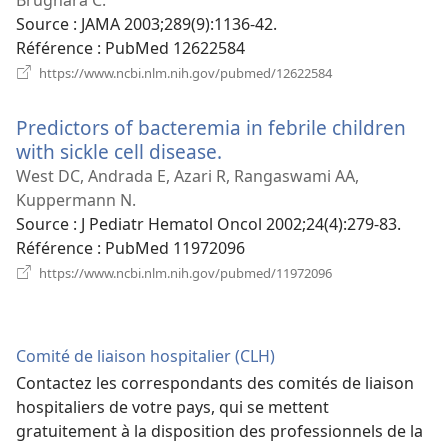
fenêtr
Source
‎: JAMA 2003;289(9):1136-42.
Référence
‎: PubMed 12622584
(ouvre
https://www.ncbi.nlm.nih.gov/pubmed/12622584
une
nouvelle
Predictors of bacteremia in febrile children
fenêtre)
with sickle cell disease.
(ouvre
une
West DC, Andrada E, Azari R, Rangaswami AA,
nouvelle
Kuppermann N.
fenêtre)
Source
‎: J Pediatr Hematol Oncol 2002;24(4):279-83.
Référence
‎: PubMed 11972096
(ouvre
https://www.ncbi.nlm.nih.gov/pubmed/11972096
une
nouvelle
fenêtre)
Comité de liaison hospitalier (CLH)
Contactez les correspondants des comités de liaison
hospitaliers de votre pays, qui se mettent
gratuitement à la disposition des professionnels de la