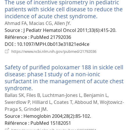
The use of incentive spirometry in pediatric
patients with sickle cell disease to reduce the
incidence of acute chest syndrome.
(ouvre
une
Ahmad FA, Macias CG, Allen JY.
nouvelle
Source
‎: J Pediatr Hematol Oncol 2011;33(6):415-20.
fenêtre)
Référence
‎: PubMed 21792036
DOI
‎: 10.1097/MPH.0b013e31821ed4ce
(ouvre
https://www.ncbi.nlm.nih.gov/pubmed/21792036
une
nouvelle
Safety of purified poloxamer 188 in sickle cell
fenêtre)
disease: phase I study of a non-ionic
surfactant in the management of acute chest
syndrome.
(ouvre
une
Ballas SK, Files B, Luchtman-Jones L, Benjamin L,
nouvelle
Swerdlow P, Hilliard L, Coates T, Abboud M, Wojtowicz-
fenêtre)
Praga S, Grindel JM.
Source
‎: Hemoglobin 2004;28(2):85-102.
Référence
‎: PubMed 15182051
(ouvre