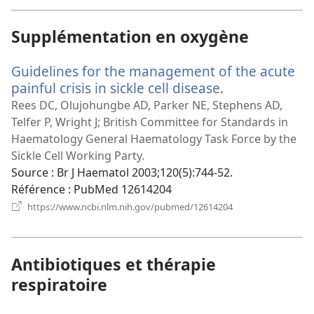
nouvelle
fenêtre)
Supplémentation en oxygène
Guidelines for the management of the acute
painful crisis in sickle cell disease.
(ouvre
une
Rees DC, Olujohungbe AD, Parker NE, Stephens AD,
nouvelle
Telfer P, Wright J; British Committee for Standards in
fenêtre)
Haematology General Haematology Task Force by the
Sickle Cell Working Party.
Source
‎: Br J Haematol 2003;120(5):744-52.
Référence
‎: PubMed 12614204
(ouvre
https://www.ncbi.nlm.nih.gov/pubmed/12614204
une
nouvelle
fenêtre)
Antibiotiques et thérapie
respiratoire