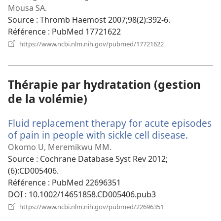
fenêtre)
Mousa SA.
Source
‎: Thromb Haemost 2007;98(2):392-6.
Référence
‎: PubMed 17721622
(ouvre
https://www.ncbi.nlm.nih.gov/pubmed/17721622
une
nouvelle
fenêtre)
Thérapie par hydratation (gestion
de la volémie)
Fluid replacement therapy for acute episodes
of pain in people with sickle cell disease.
(ouvre
une
Okomo U, Meremikwu MM.
nouvel
Source
‎: Cochrane Database Syst Rev 2012;
fenêtre
(6):CD005406.
Référence
‎: PubMed 22696351
DOI
‎: 10.1002/14651858.CD005406.pub3
(ouvre
https://www.ncbi.nlm.nih.gov/pubmed/22696351
une