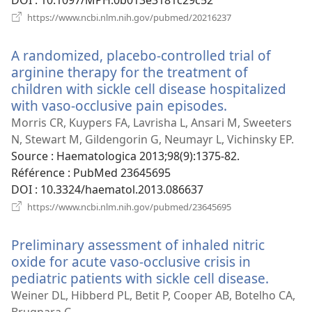
(ouvre
https://www.ncbi.nlm.nih.gov/pubmed/20216237
une
nouvelle
A randomized, placebo-controlled trial of
fenêtre)
arginine therapy for the treatment of
children with sickle cell disease hospitalized
with vaso-occlusive pain episodes.
(ouvre
une
Morris CR, Kuypers FA, Lavrisha L, Ansari M, Sweeters
nouvelle
N, Stewart M, Gildengorin G, Neumayr L, Vichinsky EP.
fenêtre)
Source
‎: Haematologica 2013;98(9):1375-82.
Référence
‎: PubMed 23645695
DOI
‎: 10.3324/haematol.2013.086637
(ouvre
https://www.ncbi.nlm.nih.gov/pubmed/23645695
une
nouvelle
Preliminary assessment of inhaled nitric
fenêtre)
oxide for acute vaso-occlusive crisis in
pediatric patients with sickle cell disease.
(ouvre
une
Weiner DL, Hibberd PL, Betit P, Cooper AB, Botelho CA,
nouvel
Brugnara C.