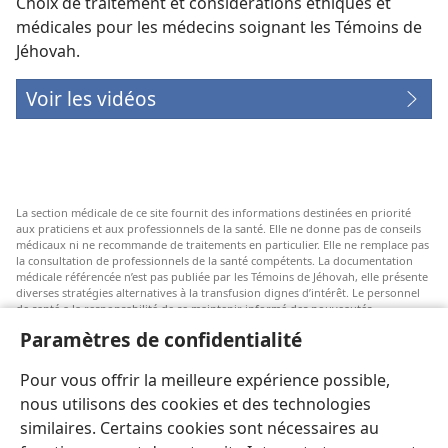
Choix de traitement et considérations éthiques et
médicales pour les médecins soignant les Témoins de
Jéhovah.
Voir les vidéos
La section médicale de ce site fournit des informations destinées en priorité
aux praticiens et aux professionnels de la santé. Elle ne donne pas de conseils
médicaux ni ne recommande de traitements en particulier. Elle ne remplace pas
la consultation de professionnels de la santé compétents. La documentation
médicale référencée n’est pas publiée par les Témoins de Jéhovah, elle présente
diverses stratégies alternatives à la transfusion dignes d’intérêt. Le personnel
de santé a la responsabilité de se maintenir informé des nouveautés
thérapeutiques, d’examiner les différents soins possibles et d’aider les patients
Paramètres de confidentialité
à faire des choix selon leur état de santé, leurs souhaits, leurs valeurs et leurs
croyances. Les stratégies énumérées ne sont pas adaptées à tous les patients ni
acceptées par tous.
Pour vous offrir la meilleure expérience possible,
Patients : Consultez systématiquement votre médecin, ou tout autre
nous utilisons des cookies et des technologies
professionnel de la santé qualifié, pour être conseillé par rapport à un
similaires. Certains cookies sont nécessaires au
problème médical ou à un traitement. Adressez-vous à un médecin si vous
pensez être malade.