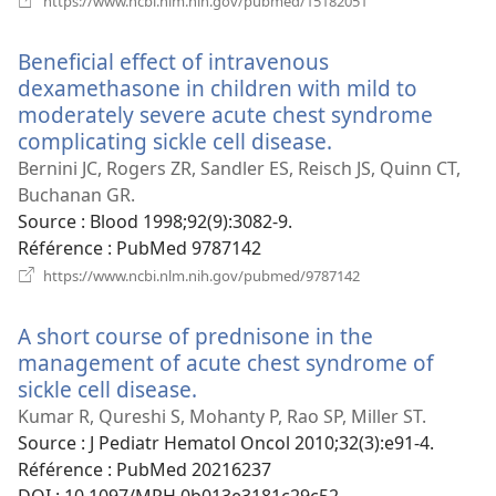
https://www.ncbi.nlm.nih.gov/pubmed/15182051
une
nouvelle
Beneficial effect of intravenous
fenêtre)
dexamethasone in children with mild to
moderately severe acute chest syndrome
complicating sickle cell disease.
(ouvre
une
Bernini JC, Rogers ZR, Sandler ES, Reisch JS, Quinn CT,
nouvelle
Buchanan GR.
fenêtre)
Source
‎: Blood 1998;92(9):3082-9.
Référence
‎: PubMed 9787142
(ouvre
https://www.ncbi.nlm.nih.gov/pubmed/9787142
une
nouvelle
A short course of prednisone in the
fenêtre)
management of acute chest syndrome of
sickle cell disease.
(ouvre
une
Kumar R, Qureshi S, Mohanty P, Rao SP, Miller ST.
nouvelle
Source
‎: J Pediatr Hematol Oncol 2010;32(3):e91-4.
fenêtre)
Référence
‎: PubMed 20216237
DOI
‎: 10.1097/MPH.0b013e3181c29c52