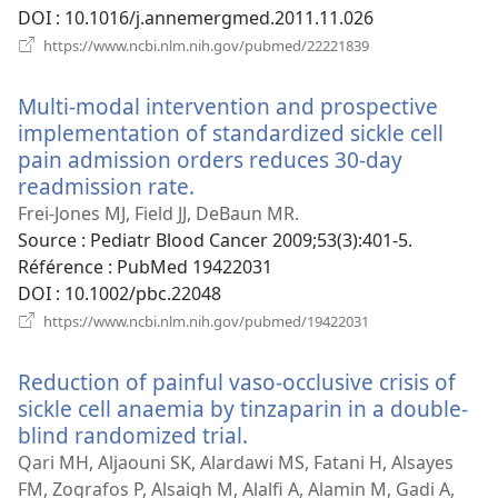
DOI
‎: 10.1016/j.annemergmed.2011.11.026
(ouvre
https://www.ncbi.nlm.nih.gov/pubmed/22221839
une
nouvelle
Multi-modal intervention and prospective
fenêtre)
implementation of standardized sickle cell
pain admission orders reduces 30-day
readmission rate.
(ouvre
une
Frei-Jones MJ, Field JJ, DeBaun MR.
nouvelle
Source
‎: Pediatr Blood Cancer 2009;53(3):401-5.
fenêtre)
Référence
‎: PubMed 19422031
DOI
‎: 10.1002/pbc.22048
(ouvre
https://www.ncbi.nlm.nih.gov/pubmed/19422031
une
nouvelle
Reduction of painful vaso-occlusive crisis of
fenêtre)
sickle cell anaemia by tinzaparin in a double-
blind randomized trial.
(ouvre
une
Qari MH, Aljaouni SK, Alardawi MS, Fatani H, Alsayes
nouvelle
FM, Zografos P, Alsaigh M, Alalfi A, Alamin M, Gadi A,