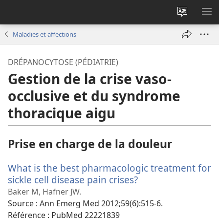
Changer
AF
la
LE
Maladies et affections
langue
ME
du
DRÉPANOCYTOSE (PÉDIATRIE)
site
Gestion de la crise vaso-
occlusive et du syndrome
thoracique aigu
Prise en charge de la douleur
What is the best pharmacologic treatment for
sickle cell disease pain crises?
(ouvre
une
Baker M, Hafner JW.
nouvelle
Source
‎: Ann Emerg Med 2012;59(6):515-6.
fenêtre)
Référence
‎: PubMed 22221839