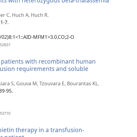
nts with heterozygous beta-thalassemia
er C, Huch A, Huch R.
1-7.
01/02)8:1<1::AID-MFM1>3.0.CO;2-O
(ouvre
052837
une
nouvelle
a patients with recombinant human
fenêtre)
sfusion requirements and soluble
siara S, Gouva M, Tzouvara E, Bourantas KL.
89-95.
(ouvre
153710
une
nouvelle
tin therapy in a transfusion-
fenêtre)