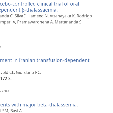
bo-controlled clinical trial of oral
fenêtre)
ependent β-thalassaemia.
(ouvre
une
nda C, Silva I, Hameed N, Attanayaka K, Rodrigo
nouvelle
amperi A, Premawardhena A, Mettananda S
fenêtre)
(ouvre
/
une
nouvelle
ment in Iranian transfusion-dependent
fenêtre)
re
eveld CL, Giordano PC.
elle
1172-8.
tre)
(ouvre
477200
une
nouvelle
ents with major beta-thalassemia.
(ouvre
fenêtre)
une
i SM, Basi A.