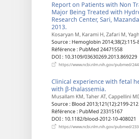
Report on Patients with Non 
Major Being Treated with Hydr
Research Center, Sari, Mazandar
2013.
(ouvre
une
Kosaryan M, Karami H, Zafari M, Yagh
nouvelle
Source
‎: Hemoglobin 2014;38(2):115-8
fenêtre)
Référence
‎: PubMed 24471558
DOI
‎: 10.3109/03630269.2013.869229
https://www.ncbi.nlm.nih.gov/pubmed/24
Clinical experience with fetal 
with β-thalassemia.
(ouvre
une
Musallam KM, Taher AT, Cappellini M
nouvelle
Source
‎: Blood 2013;121(12):2199-212
fenêtre)
Référence
‎: PubMed 23315167
DOI
‎: 10.1182/blood-2012-10-408021
https://www.ncbi.nlm.nih.gov/pubmed/23