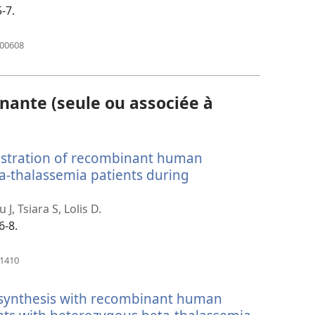
nouvelle
-7.
fenêtre)
(ouvre
400608
une
nouvelle
fenêtre)
nante (seule ou associée à
nistration of recombinant human
eta-thalassemia patients during
, Tsiara S, Lolis D.
6-8.
(ouvre
41410
une
nouvelle
 synthesis with recombinant human
fenêtre)