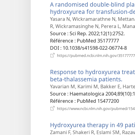
A randomised double-blind place
hydroxyurea for transfusion-d
Yasara N, Wickramarathne N, Mettana
R, Wickramasinghe N, Perera L, Man
Source
‎: Sci Rep. 2022;12(1):2752.
Référence
‎: PubMed 35177777
DOI
‎: 10.1038/s41598-022-06774-8
https://pubmed.ncbi.nlm.nih.gov/35177777
Response to hydroxyurea treat
beta-thalassemia patients.
(ouv
une
Yavarian M, Karimi M, Bakker E, Hart
nouv
Source
‎: Haematologica 2004;89(10):
fenê
Référence
‎: PubMed 15477200
https://www.ncbi.nlm.nih.gov/pubmed/15
Hydroxyurea therapy in 49 pati
Zamani F, Shakeri R, Eslami SM, Razav