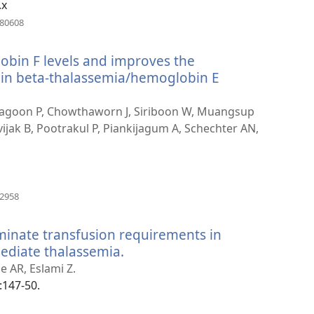
.x
(ouvre
880608
une
nouvelle
bin F levels and improves the
fenêtre)
s in beta-thalassemia/hemoglobin E
chagoon P, Chowthaworn J, Siriboon W, Muangsup
ijak B, Pootrakul P, Piankijagum A, Schechter AN,
(ouvre
62958
une
nouvelle
minate transfusion requirements in
fenêtre)
ediate thalassemia.
(ouvre
une
 AR, Eslami Z.
nouvelle
):147-50.
fenêtre)