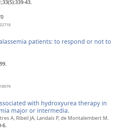
1;33(5):339-43.
70
(ouvre
602718
une
nouvelle
lassemia patients: to respond or not to
fenêtre)
99.
(ouvre
318979
une
nouvelle
ssociated with hydroxyurea therapy in
fenêtre)
emia major or intermedia.
(ouvre
une
res A, Ribeil JA, Landais P, de Montalembert M.
nouvelle
-6.
fenêtre)