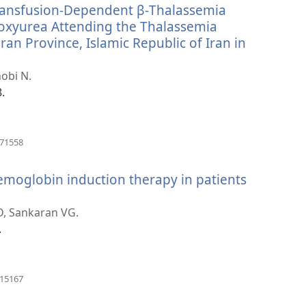
Transfusion-Dependent β-Thalassemia
fenêtre)
oxyurea Attending the Thalassemia
an Province, Islamic Republic of Iran in
obi N.
.
(ouvre
471558
une
nouvelle
hemoglobin induction therapy in patients
fenêtre)
D, Sankaran VG.
.
(ouvre
315167
une
nouvelle