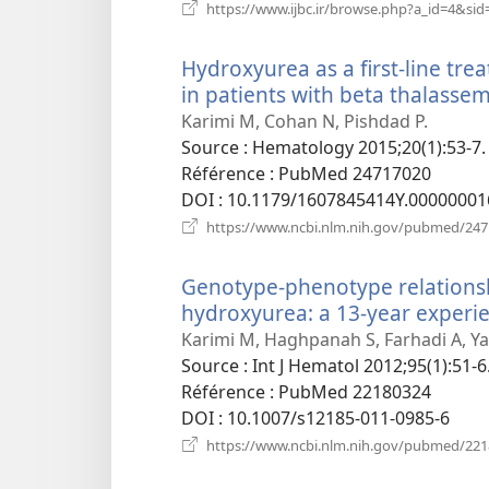
https://www.ijbc.ir/browse.php?a_id=4&sid
Hydroxyurea as a first-line tr
in patients with beta thalassem
Karimi M, Cohan N, Pishdad P.
Source
‎: Hematology 2015;20(1):53-7.
Référence
‎: PubMed 24717020
DOI
‎: 10.1179/1607845414Y.00000001
https://www.ncbi.nlm.nih.gov/pubmed/24
Genotype-phenotype relationsh
hydroxyurea: a 13-year experie
Karimi M, Haghpanah S, Farhadi A, Ya
Source
‎: Int J Hematol 2012;95(1):51-6
Référence
‎: PubMed 22180324
DOI
‎: 10.1007/s12185-011-0985-6
https://www.ncbi.nlm.nih.gov/pubmed/22