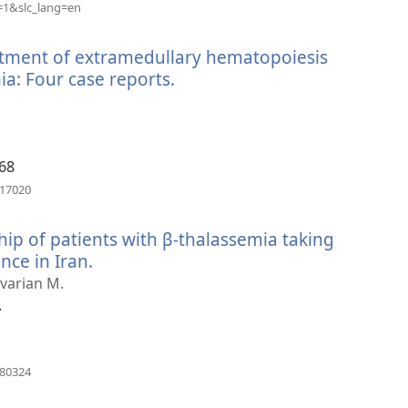
(ouvre
=1&slc_lang=en
une
nouvelle
eatment of extramedullary hematopoiesis
fenêtre)
ia: Four case reports.
(ouvre
une
nouvelle
fenêtre)
68
(ouvre
717020
une
nouvelle
ip of patients with β-thalassemia taking
fenêtre)
nce in Iran.
(ouvre
une
varian M.
nouvelle
.
fenêtre)
(ouvre
180324
une
nouvelle