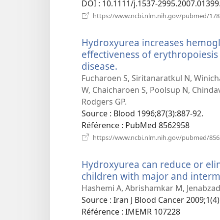
DOI
‎: 10.1111/j.1537-2995.2007.01399
https://www.ncbi.nlm.nih.gov/pubmed/17
Hydroxyurea increases hemoglo
effectiveness of erythropoiesi
disease.
(ouvre
une
Fucharoen S, Siritanaratkul N, Wini
nouvelle
W, Chaicharoen S, Poolsup N, Chindav
fenêtre)
Rodgers GP.
Source
‎: Blood 1996;87(3):887-92.
Référence
‎: PubMed 8562958
https://www.ncbi.nlm.nih.gov/pubmed/85
Hydroxyurea can reduce or eli
children with major and interm
Hashemi A, Abrishamkar M, Jenabzade
Source
‎: Iran J Blood Cancer 2009;1(4
Référence
‎: IMEMR 107228