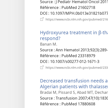
nouvelle
Source
‎: J Pediatr Hematol Oncol 201
fenêtre)
Référence
‎: PubMed 21602718
DOI
‎: 10.1097/MPH.0b013e31821b07
https://www.ncbi.nlm.nih.gov/pubmed/21
Hydroxyurea treatment in β-tha
respond?
(ouvre
une
Banan M.
nouvelle
Source
‎: Ann Hematol 2013;92(3):289-
fenêtre)
Référence
‎: PubMed 23318979
DOI
‎: 10.1007/s00277-012-1671-3
https://www.ncbi.nlm.nih.gov/pubmed/23
Decreased transfusion needs a
Algerian patients with thalass
Bradai M, Pissard S, Abad MT, Dechart
Source
‎: Transfusion 2007;47(10):1830
Référence
‎: PubMed 17880608