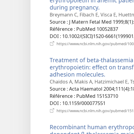
erythropoietin in anemic patie
during pregnancy.
(ouvre
une
Breymann C, Fibach E, Visca E, Huettn
nouvelle
Source
‎: J Matern Fetal Med 1999;8(1):
fenêtre)
Référence
‎: PubMed 10052837
DOI
‎: 10.1002/(SICI)1520-6661(1999
https://www.ncbi.nlm.nih.gov/pubmed/10
Treatment of beta-thalassemi
erythropoietin: effect on tran
adhesion molecules.
(ouvre
une
Chaidos A, Makis A, Hatzimichael E, T
nouvelle
Source
‎: Acta Haematol 2004;111(4):1
fenêtre)
Référence
‎: PubMed 15153710
DOI
‎: 10.1159/000077551
https://www.ncbi.nlm.nih.gov/pubmed/15
Recombinant human erythropoie