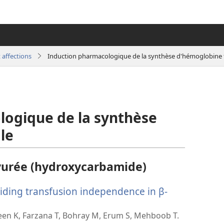
 affections
Induction pharmacologique de la synthèse d'hémoglobine 
logique de la synthèse
le
yurée (hydroxycarbamide)
viding transfusion independence in β-
een K, Farzana T, Bohray M, Erum S, Mehboob T.