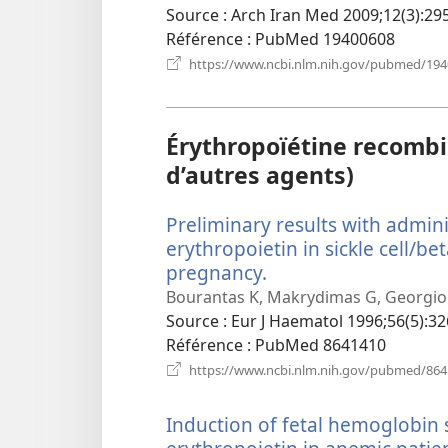
Source
‎: Arch Iran Med 2009;12(3):295
Référence
‎: PubMed 19400608
https://www.ncbi.nlm.nih.gov/pubmed/19
Érythropoïétine recombi
d’autres agents)
Preliminary results with admi
erythropoietin in sickle cell/b
pregnancy.
(ouvre
une
Bourantas K, Makrydimas G, Georgiou J
nouvelle
Source
‎: Eur J Haematol 1996;56(5):32
fenêtre)
Référence
‎: PubMed 8641410
https://www.ncbi.nlm.nih.gov/pubmed/86
Induction of fetal hemoglobin