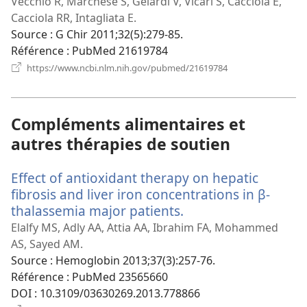
une
Vecchio R, Marchese S, Gelardi V, Vicari S, Cacciola E,
nou
Cacciola RR, Intagliata E.
fen
Source
‎: G Chir 2011;32(5):279-85.
Référence
‎: PubMed 21619784
(ouvre
https://www.ncbi.nlm.nih.gov/pubmed/21619784
une
nouvelle
fenêtre)
Compléments alimentaires et
autres thérapies de soutien
Effect of antioxidant therapy on hepatic
fibrosis and liver iron concentrations in β-
thalassemia major patients.
(ouvre
une
Elalfy MS, Adly AA, Attia AA, Ibrahim FA, Mohammed
nouvelle
AS, Sayed AM.
fenêtre)
Source
‎: Hemoglobin 2013;37(3):257-76.
Référence
‎: PubMed 23565660
DOI
‎: 10.3109/03630269.2013.778866