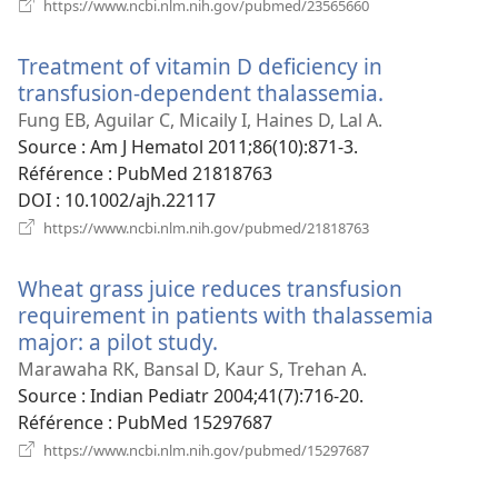
(ouvre
https://www.ncbi.nlm.nih.gov/pubmed/23565660
une
nouvelle
Treatment of vitamin D deficiency in
fenêtre)
transfusion-dependent thalassemia.
(ouvre
une
Fung EB, Aguilar C, Micaily I, Haines D, Lal A.
nouvelle
Source
‎: Am J Hematol 2011;86(10):871-3.
fenêtre)
Référence
‎: PubMed 21818763
DOI
‎: 10.1002/ajh.22117
(ouvre
https://www.ncbi.nlm.nih.gov/pubmed/21818763
une
nouvelle
Wheat grass juice reduces transfusion
fenêtre)
requirement in patients with thalassemia
major: a pilot study.
(ouvre
une
Marawaha RK, Bansal D, Kaur S, Trehan A.
nouvelle
Source
‎: Indian Pediatr 2004;41(7):716-20.
fenêtre)
Référence
‎: PubMed 15297687
(ouvre
https://www.ncbi.nlm.nih.gov/pubmed/15297687
une
nouvelle