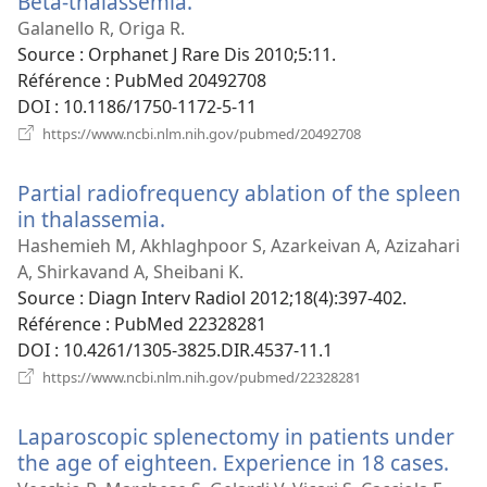
Beta-thalassemia.
(ouvre
fenêtre)
une
Galanello R, Origa R.
nouvelle
Source
‎: Orphanet J Rare Dis 2010;5:11.
fenêtre)
Référence
‎: PubMed 20492708
DOI
‎: 10.1186/1750-1172-5-11
(ouvre
https://www.ncbi.nlm.nih.gov/pubmed/20492708
une
nouvelle
Partial radiofrequency ablation of the spleen
fenêtre)
in thalassemia.
(ouvre
une
Hashemieh M, Akhlaghpoor S, Azarkeivan A, Azizahari
nouvelle
A, Shirkavand A, Sheibani K.
fenêtre)
Source
‎: Diagn Interv Radiol 2012;18(4):397-402.
Référence
‎: PubMed 22328281
DOI
‎: 10.4261/1305-3825.DIR.4537-11.1
(ouvre
https://www.ncbi.nlm.nih.gov/pubmed/22328281
une
nouvelle
Laparoscopic splenectomy in patients under
fenêtre)
the age of eighteen. Experience in 18 cases.
(ou