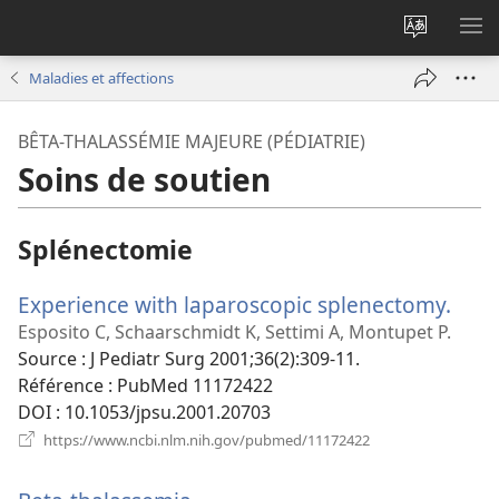
Changer
AF
la
LE
Maladies et affections
langue
ME
du
BÊTA-THALASSÉMIE MAJEURE (PÉDIATRIE)
site
Soins de soutien
Splénectomie
Experience with laparoscopic splenectomy.
(ouv
une
Esposito C, Schaarschmidt K, Settimi A, Montupet P.
nouv
Source
‎: J Pediatr Surg 2001;36(2):309-11.
fenê
Référence
‎: PubMed 11172422
DOI
‎: 10.1053/jpsu.2001.20703
(ouvre
https://www.ncbi.nlm.nih.gov/pubmed/11172422
une
nouvelle