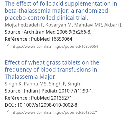
The effect of folic acid supplementation in
fenêtre)
beta-thalassemia major: a randomized
placebo-controlled clinical trial.
(ouvre
une
Mojtahedzadeh F, Kosaryan M, Mahdavi MR, Akbari J.
nouvelle
Source
‎: Arch Iran Med 2006;9(3):266-8.
fenêtre)
Référence
‎: PubMed 16859064
(ouvre
https://www.ncbi.nlm.nih.gov/pubmed/16859064
une
nouvelle
Effect of wheat grass tablets on the
fenêtre)
frequency of blood transfusions in
Thalassemia Major.
(ouvre
une
Singh K, Pannu MS, Singh P, Singh J.
nouvelle
Source
‎: Indian J Pediatr 2010;77(1):90-1.
fenêtre)
Référence
‎: PubMed 20135271
DOI
‎: 10.1007/s12098-010-0002-8
(ouvre
https://www.ncbi.nlm.nih.gov/pubmed/20135271
une
nouvelle
fenêtre)