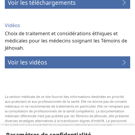
Voir les téléchargements
Vidéos
Choix de traitement et considérations éthiques et
médicales pour les médecins soignant les Témoins de
Jéhovah.
Voir les vidéos
La section médicale de ce site fournit des informations destinées en priorité
aux praticiens et aux professionnels de la santé. Elle ne donne pas de conseils
médicaux ni ne recommande de traitements en particulier. Elle ne remplace pas
la consultation de professionnels de la santé compétents. La documentation
médicale référencée n’est pas publiée par les Témoins de Jéhovah, elle présente
diverses stratégies alternatives à la transfusion dignes d’intérêt. Le personnel
de santé a la responsabilité de se maintenir informé des nouveautés
thérapeutiques, d’examiner les différents soins possibles et d’aider les patients
Paramètres de confidentialité