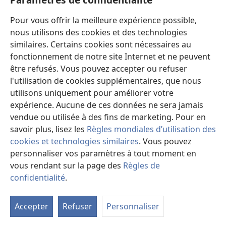
à faire des choix selon leur état de santé, leurs souhaits, leurs valeurs et leurs
croyances. Les stratégies énumérées ne sont pas adaptées à tous les patients ni
acceptées par tous.
Pour vous offrir la meilleure expérience possible,
Patients : Consultez systématiquement votre médecin, ou tout autre
nous utilisons des cookies et des technologies
professionnel de la santé qualifié, pour être conseillé par rapport à un
similaires. Certains cookies sont nécessaires au
problème médical ou à un traitement. Adressez-vous à un médecin si vous
pensez être malade.
fonctionnement de notre site Internet et ne peuvent
être refusés. Vous pouvez accepter ou refuser
L’utilisation de ce site est régie par les conditions d’utilisation.
l'utilisation de cookies supplémentaires, que nous
utilisons uniquement pour améliorer votre
expérience. Aucune de ces données ne sera jamais
vendue ou utilisée à des fins de marketing. Pour en
Paramètres d'apparence
savoir plus, lisez les
Règles mondiales d’utilisation des
cookies et technologies similaires
. Vous pouvez
personnaliser vos paramètres à tout moment en
vous rendant sur la page des
Règles de
Copyright
© 2026 Watch Tower Bible and Tract Society of Pennsylvania.
CONDITIONS D’UTILISATION
|
RÈGLES DE CONFIDENTIALITÉ
|
confidentialité
.
PARAMÈTRES DE CONFIDENTIALITÉ
Accepter
Refuser
Personnaliser