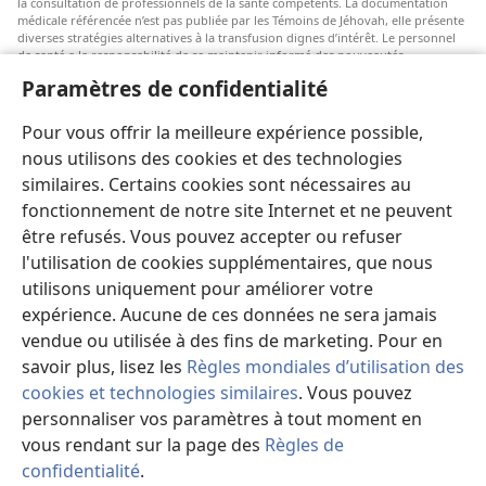
la consultation de professionnels de la santé compétents. La documentation
médicale référencée n’est pas publiée par les Témoins de Jéhovah, elle présente
diverses stratégies alternatives à la transfusion dignes d’intérêt. Le personnel
de santé a la responsabilité de se maintenir informé des nouveautés
thérapeutiques, d’examiner les différents soins possibles et d’aider les patients
Paramètres de confidentialité
à faire des choix selon leur état de santé, leurs souhaits, leurs valeurs et leurs
croyances. Les stratégies énumérées ne sont pas adaptées à tous les patients ni
acceptées par tous.
Pour vous offrir la meilleure expérience possible,
Patients : Consultez systématiquement votre médecin, ou tout autre
nous utilisons des cookies et des technologies
professionnel de la santé qualifié, pour être conseillé par rapport à un
similaires. Certains cookies sont nécessaires au
problème médical ou à un traitement. Adressez-vous à un médecin si vous
pensez être malade.
fonctionnement de notre site Internet et ne peuvent
être refusés. Vous pouvez accepter ou refuser
L’utilisation de ce site est régie par les conditions d’utilisation.
l'utilisation de cookies supplémentaires, que nous
utilisons uniquement pour améliorer votre
expérience. Aucune de ces données ne sera jamais
vendue ou utilisée à des fins de marketing. Pour en
Paramètres d'apparence
savoir plus, lisez les
Règles mondiales d’utilisation des
cookies et technologies similaires
. Vous pouvez
personnaliser vos paramètres à tout moment en
vous rendant sur la page des
Règles de
Copyright
© 2026 Watch Tower Bible and Tract Society of Pennsylvania.
CONDITIONS D’UTILISATION
|
RÈGLES DE CONFIDENTIALITÉ
|
confidentialité
.
PARAMÈTRES DE CONFIDENTIALITÉ