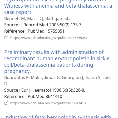
Witness with anemia and beta-thalassemia: a
case report.
(ouvre
une
Bennett M, Macri CJ, Bathgate SL.
nouvelle
Source
‎: J Reprod Med 2005;50(2):135-7.
fenêtre)
Référence
‎: PubMed 15755051
(ouvre
https://www.ncbi.nlm.nih.gov/pubmed/15755051
une
nouvelle
Preliminary results with administration of
fenêtre)
recombinant human erythropoietin in sickle
cell/beta-thalassemia patients during
pregnancy.
(ouvre
une
Bourantas K, Makrydimas G, Georgiou J, Tsiara S, Lolis
nouvelle
D.
fenêtre)
Source
‎: Eur J Haematol 1996;56(5):326-8.
Référence
‎: PubMed 8641410
(ouvre
https://www.ncbi.nlm.nih.gov/pubmed/8641410
une
nouvelle
Induction of fetal hemoglobin synthesis with
fenêtre)