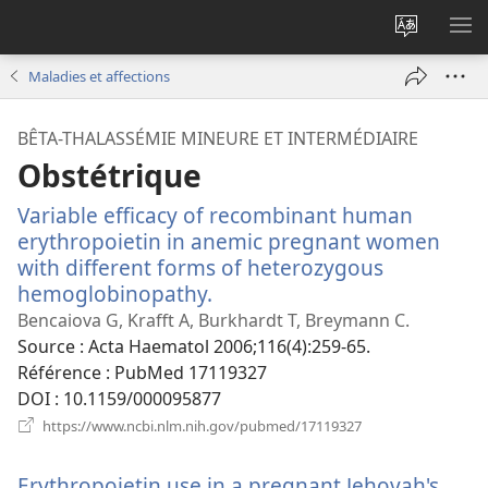
Changer
AF
la
LE
Maladies et affections
langue
ME
du
BÊTA-THALASSÉMIE MINEURE ET INTERMÉDIAIRE
site
Obstétrique
Variable efficacy of recombinant human
erythropoietin in anemic pregnant women
with different forms of heterozygous
hemoglobinopathy.
(ouvre
une
Bencaiova G, Krafft A, Burkhardt T, Breymann C.
nouvelle
Source
‎: Acta Haematol 2006;116(4):259-65.
fenêtre)
Référence
‎: PubMed 17119327
DOI
‎: 10.1159/000095877
(ouvre
https://www.ncbi.nlm.nih.gov/pubmed/17119327
une
nouvelle
Erythropoietin use in a pregnant Jehovah's
fenêtre)