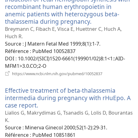
recombinant human erythropoietin in
anemic patients with heterozygous beta-
thalassemia during pregnancy.
(ouvre
une
Breymann C, Fibach E, Visca E, Huettner C, Huch A,
nouvelle
Huch R.
fenêtre)
Source
‎: J Matern Fetal Med 1999;8(1):1-7.
Référence
‎: PubMed 10052837
DOI
‎: 10.1002/(SICI)1520-6661(199901/02)8:1<1::AID-
MFM1>3.0.CO;2-O
(ouvre
https://www.ncbi.nlm.nih.gov/pubmed/10052837
une
nouvelle
Effective treatment of beta-thalassemia
fenêtre)
intermedia during pregnancy with rHuEpo. A
case report.
(ouvre
une
Lialios G, Makrydimas G, Tsanadis G, Lolis D, Bourantas
nouvelle
K.
fenêtre)
Source
‎: Minerva Ginecol 2000;52(1-2):29-31.
Référence
‎: PubMed 10851861