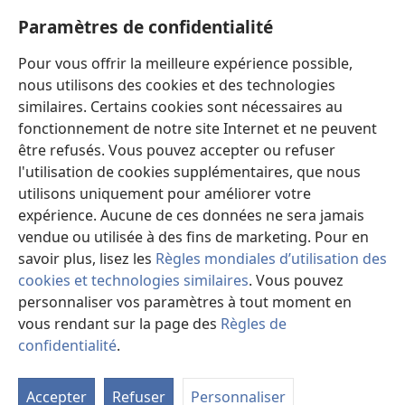
et
thérapeutiques, d’examiner les différents soins possibles et d’aider les patients
Paramètres de confidentialité
les
à faire des choix selon leur état de santé, leurs souhaits, leurs valeurs et leurs
croyances. Les stratégies énumérées ne sont pas adaptées à tous les patients ni
questions
acceptées par tous.
Pour vous offrir la meilleure expérience possible,
analogues
Patients : Consultez systématiquement votre médecin, ou tout autre
nous utilisons des cookies et des technologies
professionnel de la santé qualifié, pour être conseillé par rapport à un
similaires. Certains cookies sont nécessaires au
problème médical ou à un traitement. Adressez-vous à un médecin si vous
pensez être malade.
fonctionnement de notre site Internet et ne peuvent
être refusés. Vous pouvez accepter ou refuser
L’utilisation de ce site est régie par les conditions d’utilisation.
l'utilisation de cookies supplémentaires, que nous
utilisons uniquement pour améliorer votre
expérience. Aucune de ces données ne sera jamais
vendue ou utilisée à des fins de marketing. Pour en
Paramètres d'apparence
savoir plus, lisez les
Règles mondiales d’utilisation des
cookies et technologies similaires
. Vous pouvez
personnaliser vos paramètres à tout moment en
Copyright
© 2026 Watch Tower Bible and Tract Society of Pennsylvania.
vous rendant sur la page des
Règles de
CONDITIONS D’UTILISATION
|
RÈGLES DE CONFIDENTIALITÉ
|
confidentialité
.
PARAMÈTRES DE CONFIDENTIALITÉ
Accepter
Refuser
Personnaliser