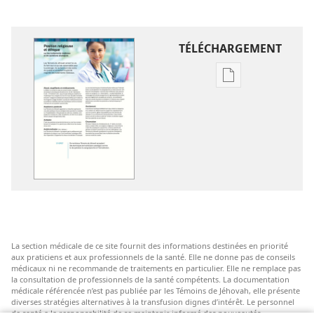
TÉLÉCHARGEMENT
Options
de
téléchargement
des
publications
numériques
Position
religieuse
et
éthique
La section médicale de ce site fournit des informations destinées en priorité
sur
aux praticiens et aux professionnels de la santé. Elle ne donne pas de conseils
les
médicaux ni ne recommande de traitements en particulier. Elle ne remplace pas
la consultation de professionnels de la santé compétents. La documentation
traitements
médicale référencée n’est pas publiée par les Témoins de Jéhovah, elle présente
médicaux
diverses stratégies alternatives à la transfusion dignes d’intérêt. Le personnel
de santé a la responsabilité de se maintenir informé des nouveautés