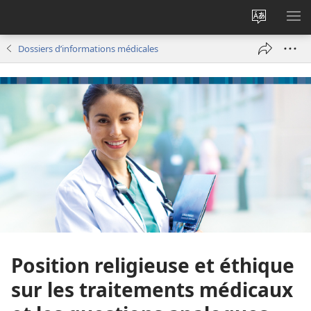
Changer
AF
la
LE
Dossiers d’informations médicales
langue
ME
du
site
Position religieuse et éthique
sur les traitements médicaux