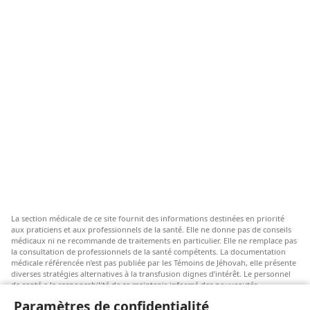
La section médicale de ce site fournit des informations destinées en priorité
aux praticiens et aux professionnels de la santé. Elle ne donne pas de conseils
médicaux ni ne recommande de traitements en particulier. Elle ne remplace pas
la consultation de professionnels de la santé compétents. La documentation
médicale référencée n’est pas publiée par les Témoins de Jéhovah, elle présente
diverses stratégies alternatives à la transfusion dignes d’intérêt. Le personnel
de santé a la responsabilité de se maintenir informé des nouveautés
thérapeutiques, d’examiner les différents soins possibles et d’aider les patients
Paramètres de confidentialité
à faire des choix selon leur état de santé, leurs souhaits, leurs valeurs et leurs