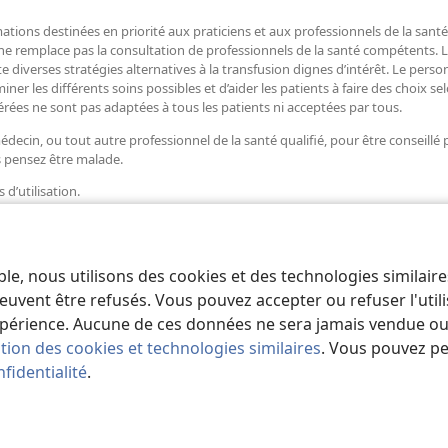
mations destinées en priorité aux praticiens et aux professionnels de la sant
 ne remplace pas la consultation de professionnels de la santé compétents.
e diverses stratégies alternatives à la transfusion dignes d’intérêt. Le perso
 les différents soins possibles et d’aider les patients à faire des choix selo
érées ne sont pas adaptées à tous les patients ni acceptées par tous.
ecin, ou tout autre professionnel de la santé qualifié, pour être conseillé
s pensez être malade.
s d’utilisation.
ble, nous utilisons des cookies et des technologies similair
euvent être refusés. Vous pouvez accepter ou refuser l'uti
périence. Aucune de ces données ne sera jamais vendue ou u
ation des cookies et technologies similaires
. Vous pouvez p
fidentialité
.
iety of Pennsylvania.
CONDITIONS D’UTILISATION
|
RÈGLES DE CONFIDE