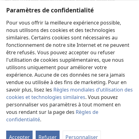
de santé a la responsabilité de se maintenir informé des nouveautés
thérapeutiques, d’examiner les différents soins possibles et d’aider les patients
Paramètres de confidentialité
à faire des choix selon leur état de santé, leurs souhaits, leurs valeurs et leurs
croyances. Les stratégies énumérées ne sont pas adaptées à tous les patients ni
acceptées par tous.
Pour vous offrir la meilleure expérience possible,
Patients : Consultez systématiquement votre médecin, ou tout autre
nous utilisons des cookies et des technologies
professionnel de la santé qualifié, pour être conseillé par rapport à un
similaires. Certains cookies sont nécessaires au
problème médical ou à un traitement. Adressez-vous à un médecin si vous
pensez être malade.
fonctionnement de notre site Internet et ne peuvent
être refusés. Vous pouvez accepter ou refuser
L’utilisation de ce site est régie par les conditions d’utilisation.
l'utilisation de cookies supplémentaires, que nous
utilisons uniquement pour améliorer votre
expérience. Aucune de ces données ne sera jamais
Paramètres d'apparence
vendue ou utilisée à des fins de marketing. Pour en
savoir plus, lisez les
Règles mondiales d’utilisation des
cookies et technologies similaires
. Vous pouvez
personnaliser vos paramètres à tout moment en
Copyright
© 2026 Watch Tower Bible and Tract Society of Pennsylvania.
vous rendant sur la page des
Règles de
CONDITIONS D’UTILISATION
|
RÈGLES DE CONFIDENTIALITÉ
|
confidentialité
.
PARAMÈTRES DE CONFIDENTIALITÉ
Accepter
Refuser
Personnaliser