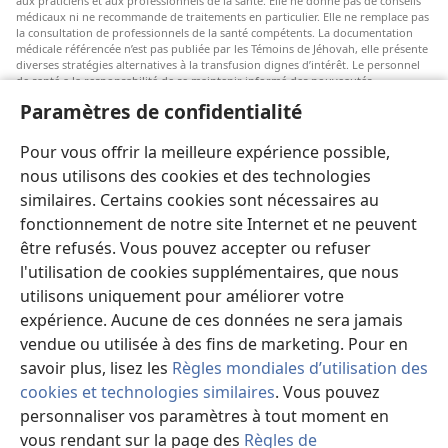
aux praticiens et aux professionnels de la santé. Elle ne donne pas de conseils
médicaux ni ne recommande de traitements en particulier. Elle ne remplace pas
la consultation de professionnels de la santé compétents. La documentation
médicale référencée n’est pas publiée par les Témoins de Jéhovah, elle présente
diverses stratégies alternatives à la transfusion dignes d’intérêt. Le personnel
de santé a la responsabilité de se maintenir informé des nouveautés
thérapeutiques, d’examiner les différents soins possibles et d’aider les patients
Paramètres de confidentialité
à faire des choix selon leur état de santé, leurs souhaits, leurs valeurs et leurs
croyances. Les stratégies énumérées ne sont pas adaptées à tous les patients ni
acceptées par tous.
Pour vous offrir la meilleure expérience possible,
Patients : Consultez systématiquement votre médecin, ou tout autre
nous utilisons des cookies et des technologies
professionnel de la santé qualifié, pour être conseillé par rapport à un
similaires. Certains cookies sont nécessaires au
problème médical ou à un traitement. Adressez-vous à un médecin si vous
pensez être malade.
fonctionnement de notre site Internet et ne peuvent
être refusés. Vous pouvez accepter ou refuser
L’utilisation de ce site est régie par les conditions d’utilisation.
l'utilisation de cookies supplémentaires, que nous
utilisons uniquement pour améliorer votre
expérience. Aucune de ces données ne sera jamais
vendue ou utilisée à des fins de marketing. Pour en
Paramètres d'apparence
savoir plus, lisez les
Règles mondiales d’utilisation des
cookies et technologies similaires
. Vous pouvez
personnaliser vos paramètres à tout moment en
vous rendant sur la page des
Règles de
Copyright
© 2026 Watch Tower Bible and Tract Society of Pennsylvania.