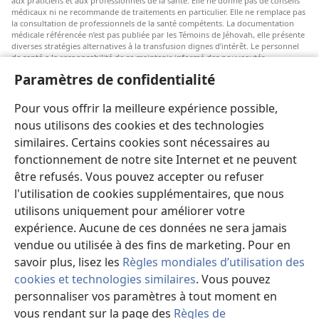
aux praticiens et aux professionnels de la santé. Elle ne donne pas de conseils
médicaux ni ne recommande de traitements en particulier. Elle ne remplace pas
la consultation de professionnels de la santé compétents. La documentation
médicale référencée n’est pas publiée par les Témoins de Jéhovah, elle présente
diverses stratégies alternatives à la transfusion dignes d’intérêt. Le personnel
de santé a la responsabilité de se maintenir informé des nouveautés
thérapeutiques, d’examiner les différents soins possibles et d’aider les patients
Paramètres de confidentialité
à faire des choix selon leur état de santé, leurs souhaits, leurs valeurs et leurs
croyances. Les stratégies énumérées ne sont pas adaptées à tous les patients ni
acceptées par tous.
Pour vous offrir la meilleure expérience possible,
Patients : Consultez systématiquement votre médecin, ou tout autre
nous utilisons des cookies et des technologies
professionnel de la santé qualifié, pour être conseillé par rapport à un
similaires. Certains cookies sont nécessaires au
problème médical ou à un traitement. Adressez-vous à un médecin si vous
pensez être malade.
fonctionnement de notre site Internet et ne peuvent
être refusés. Vous pouvez accepter ou refuser
L’utilisation de ce site est régie par les conditions d’utilisation.
l'utilisation de cookies supplémentaires, que nous
utilisons uniquement pour améliorer votre
expérience. Aucune de ces données ne sera jamais
vendue ou utilisée à des fins de marketing. Pour en
Paramètres d'apparence
savoir plus, lisez les
Règles mondiales d’utilisation des
cookies et technologies similaires
. Vous pouvez
personnaliser vos paramètres à tout moment en
vous rendant sur la page des
Règles de
Copyright
© 2026 Watch Tower Bible and Tract Society of Pennsylvania.