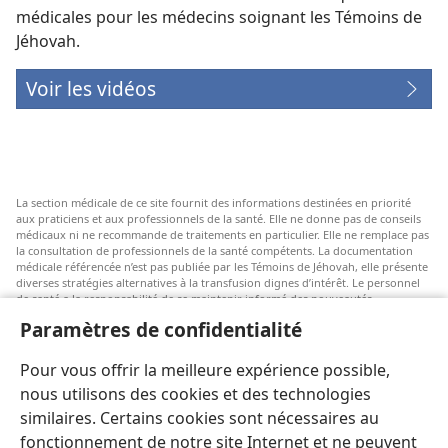
médicales pour les médecins soignant les Témoins de
Jéhovah.
Voir les vidéos
La section médicale de ce site fournit des informations destinées en priorité
aux praticiens et aux professionnels de la santé. Elle ne donne pas de conseils
médicaux ni ne recommande de traitements en particulier. Elle ne remplace pas
la consultation de professionnels de la santé compétents. La documentation
médicale référencée n’est pas publiée par les Témoins de Jéhovah, elle présente
diverses stratégies alternatives à la transfusion dignes d’intérêt. Le personnel
de santé a la responsabilité de se maintenir informé des nouveautés
thérapeutiques, d’examiner les différents soins possibles et d’aider les patients
Paramètres de confidentialité
à faire des choix selon leur état de santé, leurs souhaits, leurs valeurs et leurs
croyances. Les stratégies énumérées ne sont pas adaptées à tous les patients ni
acceptées par tous.
Pour vous offrir la meilleure expérience possible,
Patients : Consultez systématiquement votre médecin, ou tout autre
nous utilisons des cookies et des technologies
professionnel de la santé qualifié, pour être conseillé par rapport à un
similaires. Certains cookies sont nécessaires au
problème médical ou à un traitement. Adressez-vous à un médecin si vous
pensez être malade.
fonctionnement de notre site Internet et ne peuvent