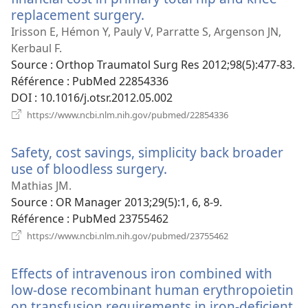
replacement surgery.
(ouvre
une
Irisson E, Hémon Y, Pauly V, Parratte S, Argenson JN,
nouvelle
Kerbaul F.
fenêtre)
Source
‎: Orthop Traumatol Surg Res 2012;98(5):477-83.
Référence
‎: PubMed 22854336
DOI
‎: 10.1016/j.otsr.2012.05.002
(ouvre
https://www.ncbi.nlm.nih.gov/pubmed/22854336
une
nouvelle
Safety, cost savings, simplicity back broader
fenêtre)
use of bloodless surgery.
(ouvre
une
Mathias JM.
nouvelle
Source
‎: OR Manager 2013;29(5):1, 6, 8-9.
fenêtre)
Référence
‎: PubMed 23755462
(ouvre
https://www.ncbi.nlm.nih.gov/pubmed/23755462
une
nouvelle
Effects of intravenous iron combined with
fenêtre)
low-dose recombinant human erythropoietin
on transfusion requirements in iron-deficient