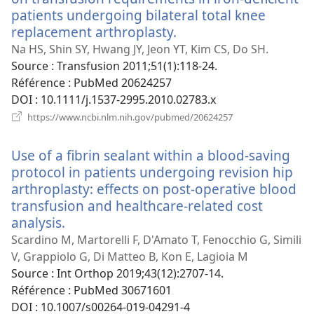
patients undergoing bilateral total knee
replacement arthroplasty.
(ouvre
une
Na HS, Shin SY, Hwang JY, Jeon YT, Kim CS, Do SH.
nouvelle
Source
‎: Transfusion 2011;51(1):118-24.
fenêtre)
Référence
‎: PubMed 20624257
DOI
‎: 10.1111/j.1537-2995.2010.02783.x
(ouvre
https://www.ncbi.nlm.nih.gov/pubmed/20624257
une
nouvelle
Use of a fibrin sealant within a blood-saving
fenêtre)
protocol in patients undergoing revision hip
arthroplasty: effects on post-operative blood
transfusion and healthcare-related cost
analysis.
(ouvre
une
Scardino M, Martorelli F, D'Amato T, Fenocchio G, Simili
nouvelle
V, Grappiolo G, Di Matteo B, Kon E, Lagioia M
fenêtre)
Source
‎: Int Orthop 2019;43(12):2707-14.
Référence
‎: PubMed 30671601
DOI
‎: 10.1007/s00264-019-04291-4