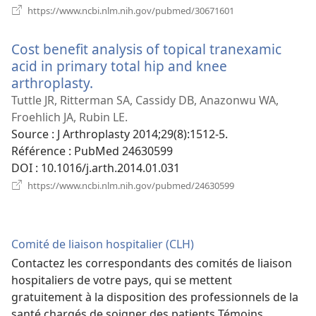
(ouvre
https://www.ncbi.nlm.nih.gov/pubmed/30671601
une
nouvelle
Cost benefit analysis of topical tranexamic
fenêtre)
acid in primary total hip and knee
arthroplasty.
(ouvre
une
Tuttle JR, Ritterman SA, Cassidy DB, Anazonwu WA,
nouvelle
Froehlich JA, Rubin LE.
fenêtre)
Source
‎: J Arthroplasty 2014;29(8):1512-5.
Référence
‎: PubMed 24630599
DOI
‎: 10.1016/j.arth.2014.01.031
(ouvre
https://www.ncbi.nlm.nih.gov/pubmed/24630599
une
nouvelle
fenêtre)
Comité de liaison hospitalier (CLH)
Contactez les correspondants des comités de liaison
hospitaliers de votre pays, qui se mettent
gratuitement à la disposition des professionnels de la
santé chargés de soigner des patients Témoins.