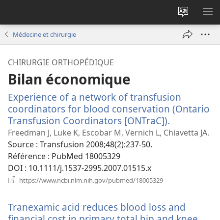
Changer
AF
la
LE
Médecine et chirurgie
langue
ME
du
CHIRURGIE ORTHOPÉDIQUE
site
Bilan économique
Experience of a network of transfusion
coordinators for blood conservation (Ontario
Transfusion Coordinators [ONTraC]).
(ouvre
une
Freedman J, Luke K, Escobar M, Vernich L, Chiavetta JA.
nouvelle
Source
‎: Transfusion 2008;48(2):237-50.
fenêtre)
Référence
‎: PubMed 18005329
DOI
‎: 10.1111/j.1537-2995.2007.01515.x
(ouvre
https://www.ncbi.nlm.nih.gov/pubmed/18005329
une
nouvelle
Tranexamic acid reduces blood loss and
fenêtre)
financial cost in primary total hip and knee