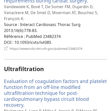
requirements during cardiac surgery.
(ouvre
une
Vandewiele K, Bové T, De Somer FM, Dujardin D,
nouvelle
Vanackere M, De Smet D, Moerman AT, Bouchez S,
fenêtre)
François K.
Source
‎: Interact Cardiovasc Thorac Surg
2013;16(6):778-83.
Référence
‎: PubMed 23482374
DOI
‎: 10.1093/icvts/ivt085
(ouvre
https://www.ncbi.nlm.nih.gov/pubmed/23482374
une
nouvelle
fenêtre)
Ultrafiltration
Evaluation of coagulation factors and platelet
function from an off-line modified
ultrafiltration technique for post-
cardiopulmonary bypass circuit blood
recovery.
(ouvre
une
Beckmann S, Lynn P, Miller S, Harris R, DiMarco RF,