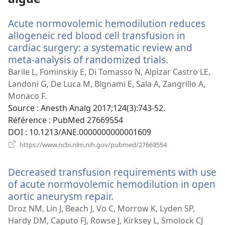
Acute normovolemic hemodilution reduces
allogeneic red blood cell transfusion in
cardiac surgery: a systematic review and
meta-analysis of randomized trials.
(ouvre
une
Barile L, Fominskiy E, Di Tomasso N, Alpìzar Castro LE,
nouvelle
Landoni G, De Luca M, Bignami E, Sala A, Zangrillo A,
fenêtre)
Monaco F.
Source
‎: Anesth Analg 2017;124(3):743-52.
Référence
‎: PubMed 27669554
DOI
‎: 10.1213/ANE.0000000000001609
(ouvre
https://www.ncbi.nlm.nih.gov/pubmed/27669554
une
nouvelle
Decreased transfusion requirements with use
fenêtre)
of acute normovolemic hemodilution in open
aortic aneurysm repair.
(ouvre
une
Droz NM, Lin J, Beach J, Vo C, Morrow K, Lyden SP,
nouvelle
Hardy DM, Caputo FJ, Rowse J, Kirksey L, Smolock CJ