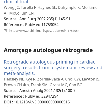
clinical trial.
(ouvre
une
Wong JC, Torella F, Haynes SL, Dalrymple K, Mortimer
nouvelle
AJ, McCollum CN.
fenêtre)
Source
‎: Ann Surg 2002;235(1):145-51.
Référence
‎: PubMed 11753054
(ouvre
https://www.ncbi.nlm.nih.gov/pubmed/11753054
une
nouvelle
fenêtre)
Amorçage autologue rétrograde
Retrograde autologous priming in cardiac
surgery: results from a systematic review and
meta-analysis.
(ouvre
une
Hensley NB, Gyi R, Zorrilla-Vaca A, Choi CW, Lawton JS,
nouvelle
Brown CH 4th, Frank SM, Grant MC, Cho BC
fenêtre)
Source
‎: Anesth Analg 2021;132(1):100-7.
Référence
‎: PubMed 32947294
DOI
‎: 10.1213/ANE.0000000000005151