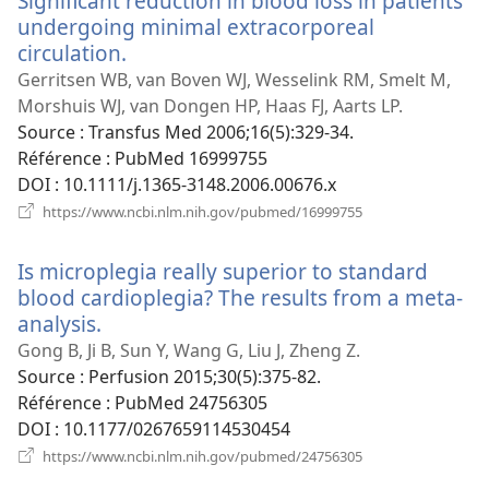
Significant reduction in blood loss in patients
undergoing minimal extracorporeal
circulation.
(ouvre
une
Gerritsen WB, van Boven WJ, Wesselink RM, Smelt M,
nouvelle
Morshuis WJ, van Dongen HP, Haas FJ, Aarts LP.
fenêtre)
Source
‎: Transfus Med 2006;16(5):329-34.
Référence
‎: PubMed 16999755
DOI
‎: 10.1111/j.1365-3148.2006.00676.x
(ouvre
https://www.ncbi.nlm.nih.gov/pubmed/16999755
une
nouvelle
Is microplegia really superior to standard
fenêtre)
blood cardioplegia? The results from a meta-
analysis.
(ouvre
une
Gong B, Ji B, Sun Y, Wang G, Liu J, Zheng Z.
nouvelle
Source
‎: Perfusion 2015;30(5):375-82.
fenêtre)
Référence
‎: PubMed 24756305
DOI
‎: 10.1177/0267659114530454
(ouvre
https://www.ncbi.nlm.nih.gov/pubmed/24756305
une