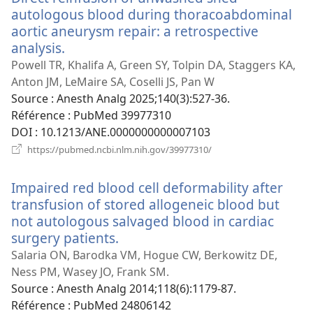
autologous blood during thoracoabdominal
aortic aneurysm repair: a retrospective
analysis.
(ouvre
une
Powell TR, Khalifa A, Green SY, Tolpin DA, Staggers KA,
nouvelle
Anton JM, LeMaire SA, Coselli JS, Pan W
fenêtre)
Source
‎: Anesth Analg 2025;140(3):527-36.
Référence
‎: PubMed 39977310
DOI
‎: 10.1213/ANE.0000000000007103
(ouvre
https://pubmed.ncbi.nlm.nih.gov/39977310/
une
nouvelle
Impaired red blood cell deformability after
fenêtre)
transfusion of stored allogeneic blood but
not autologous salvaged blood in cardiac
surgery patients.
(ouvre
une
Salaria ON, Barodka VM, Hogue CW, Berkowitz DE,
nouvelle
Ness PM, Wasey JO, Frank SM.
fenêtre)
Source
‎: Anesth Analg 2014;118(6):1179-87.
Référence
‎: PubMed 24806142