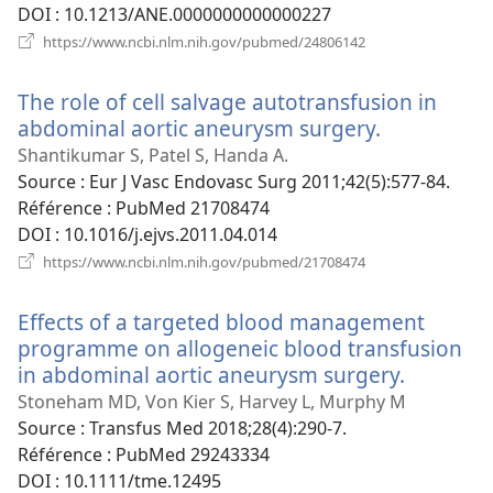
DOI
‎: 10.1213/ANE.0000000000000227
(ouvre
https://www.ncbi.nlm.nih.gov/pubmed/24806142
une
nouvelle
The role of cell salvage autotransfusion in
fenêtre)
abdominal aortic aneurysm surgery.
(ouvre
une
Shantikumar S, Patel S, Handa A.
nouvelle
Source
‎: Eur J Vasc Endovasc Surg 2011;42(5):577-84.
fenêtre)
Référence
‎: PubMed 21708474
DOI
‎: 10.1016/j.ejvs.2011.04.014
(ouvre
https://www.ncbi.nlm.nih.gov/pubmed/21708474
une
nouvelle
Effects of a targeted blood management
fenêtre)
programme on allogeneic blood transfusion
in abdominal aortic aneurysm surgery.
(ouvre
une
Stoneham MD, Von Kier S, Harvey L, Murphy M
nouvelle
Source
‎: Transfus Med 2018;28(4):290-7.
fenêtre)
Référence
‎: PubMed 29243334
DOI
‎: 10.1111/tme.12495