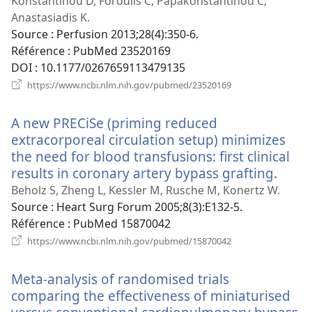
nou
Konstantinou D, Foroulis C, Papakonstantinou C,
fenê
Anastasiadis K.
Source
‎: Perfusion 2013;28(4):350-6.
Référence
‎: PubMed 23520169
DOI
‎: 10.1177/0267659113479135
(ouvre
https://www.ncbi.nlm.nih.gov/pubmed/23520169
une
nouvelle
A new PRECiSe (priming reduced
fenêtre)
extracorporeal circulation setup) minimizes
the need for blood transfusions: first clinical
results in coronary artery bypass grafting.
(ouvr
une
Beholz S, Zheng L, Kessler M, Rusche M, Konertz W.
nouve
Source
‎: Heart Surg Forum 2005;8(3):E132-5.
fenêt
Référence
‎: PubMed 15870042
(ouvre
https://www.ncbi.nlm.nih.gov/pubmed/15870042
une
nouvelle
Meta-analysis of randomised trials
fenêtre)
comparing the effectiveness of miniaturised