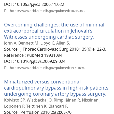
DOI
‎: 10.1053/j.jvca.2006.11.022
(ouvre
https://www.ncbi.nlm.nih.gov/pubmed/18249343
une
nouvelle
Overcoming challenges: the use of minimal
fenêtre)
extracorporeal circulation in Jehovah's
Witnesses undergoing cardiac surgery.
(ouvre
une
John A, Bennett M, Lloyd C, Allen S.
nouvelle
Source
‎: J Thorac Cardiovasc Surg 2010;139(6):e122-3.
fenêtre)
Référence
‎: PubMed 19931094
DOI
‎: 10.1016/j.jtcvs.2009.09.024
(ouvre
https://www.ncbi.nlm.nih.gov/pubmed/19931094
une
nouvelle
Miniaturized versus conventional
fenêtre)
cardiopulmonary bypass in high-risk patients
undergoing coronary artery bypass surgery.
(ou
un
Koivisto SP, Wistbacka JO, Rimpiläinen R, Nissinen J,
nou
Loponen P, Teittinen K, Biancari F.
fen
Source
‎: Perfusion 2010;25(2):65-70.