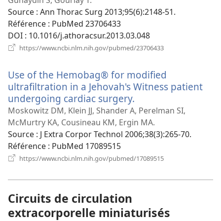
nouvelle
Source
‎: Ann Thorac Surg 2013;95(6):2148-51.
fenêtre)
Référence
‎: PubMed 23706433
DOI
‎: 10.1016/j.athoracsur.2013.03.048
(ouvre
https://www.ncbi.nlm.nih.gov/pubmed/23706433
une
nouvelle
Use of the Hemobag® for modified
fenêtre)
ultrafiltration in a Jehovah's Witness patient
undergoing cardiac surgery.
(ouvre
une
Moskowitz DM, Klein JJ, Shander A, Perelman SI,
nouvelle
McMurtry KA, Cousineau KM, Ergin MA.
fenêtre)
Source
‎: J Extra Corpor Technol 2006;38(3):265-70.
Référence
‎: PubMed 17089515
(ouvre
https://www.ncbi.nlm.nih.gov/pubmed/17089515
une
nouvelle
fenêtre)
Circuits de circulation
extracorporelle miniaturisés