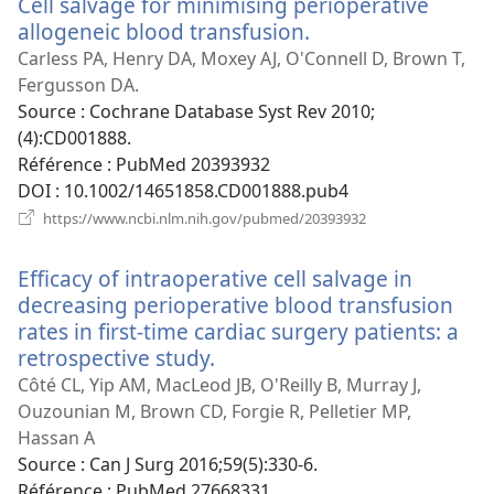
Cell salvage for minimising perioperative
fenêtre)
allogeneic blood transfusion.
(ouvre
une
Carless PA, Henry DA, Moxey AJ, O'Connell D, Brown T,
nouvelle
Fergusson DA.
fenêtre)
Source
‎: Cochrane Database Syst Rev 2010;
(4):CD001888.
Référence
‎: PubMed 20393932
DOI
‎: 10.1002/14651858.CD001888.pub4
(ouvre
https://www.ncbi.nlm.nih.gov/pubmed/20393932
une
nouvelle
Efficacy of intraoperative cell salvage in
fenêtre)
decreasing perioperative blood transfusion
rates in first-time cardiac surgery patients: a
retrospective study.
(ouvre
une
Côté CL, Yip AM, MacLeod JB, O'Reilly B, Murray J,
nouvelle
Ouzounian M, Brown CD, Forgie R, Pelletier MP,
fenêtre)
Hassan A
Source
‎: Can J Surg 2016;59(5):330-6.
Référence
‎: PubMed 27668331