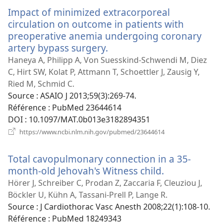
nouvelle
Impact of minimized extracorporeal
fenêtre)
circulation on outcome in patients with
preoperative anemia undergoing coronary
artery bypass surgery.
(ouvre
une
Haneya A, Philipp A, Von Suesskind-Schwendi M, Diez
nouvelle
C, Hirt SW, Kolat P, Attmann T, Schoettler J, Zausig Y,
fenêtre)
Ried M, Schmid C.
Source
‎: ASAIO J 2013;59(3):269-74.
Référence
‎: PubMed 23644614
DOI
‎: 10.1097/MAT.0b013e3182894351
(ouvre
https://www.ncbi.nlm.nih.gov/pubmed/23644614
une
nouvelle
Total cavopulmonary connection in a 35-
fenêtre)
month-old Jehovah's Witness child.
(ouvre
une
Hörer J, Schreiber C, Prodan Z, Zaccaria F, Cleuziou J,
nouvelle
Böckler U, Kühn A, Tassani-Prell P, Lange R.
fenêtre)
Source
‎: J Cardiothorac Vasc Anesth 2008;22(1):108-10.
Référence
‎: PubMed 18249343