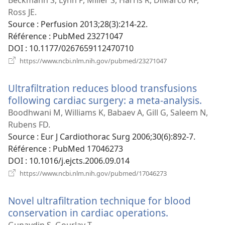
nouvelle
Ross JE.
fenêtre)
Source
‎: Perfusion 2013;28(3):214-22.
Référence
‎: PubMed 23271047
DOI
‎: 10.1177/0267659112470710
(ouvre
https://www.ncbi.nlm.nih.gov/pubmed/23271047
une
nouvelle
Ultrafiltration reduces blood transfusions
fenêtre)
following cardiac surgery: a meta-analysis.
(ouv
une
Boodhwani M, Williams K, Babaev A, Gill G, Saleem N,
nouv
Rubens FD.
fenêt
Source
‎: Eur J Cardiothorac Surg 2006;30(6):892-7.
Référence
‎: PubMed 17046273
DOI
‎: 10.1016/j.ejcts.2006.09.014
(ouvre
https://www.ncbi.nlm.nih.gov/pubmed/17046273
une
nouvelle
Novel ultrafiltration technique for blood
fenêtre)
conservation in cardiac operations.
(ouvre
une
Gunaydin S, Gourlay T.