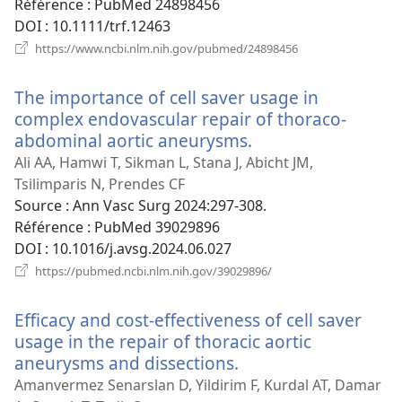
Référence
‎: PubMed 24898456
DOI
‎: 10.1111/trf.12463
(ouvre
https://www.ncbi.nlm.nih.gov/pubmed/24898456
une
nouvelle
The importance of cell saver usage in
fenêtre)
complex endovascular repair of thoraco-
abdominal aortic aneurysms.
(ouvre
une
Ali AA, Hamwi T, Sikman L, Stana J, Abicht JM,
nouvelle
Tsilimparis N, Prendes CF
fenêtre)
Source
‎: Ann Vasc Surg 2024:297-308.
Référence
‎: PubMed 39029896
DOI
‎: 10.1016/j.avsg.2024.06.027
(ouvre
https://pubmed.ncbi.nlm.nih.gov/39029896/
une
nouvelle
Efficacy and cost-effectiveness of cell saver
fenêtre)
usage in the repair of thoracic aortic
aneurysms and dissections.
(ouvre
une
Amanvermez Senarslan D, Yildirim F, Kurdal AT, Damar