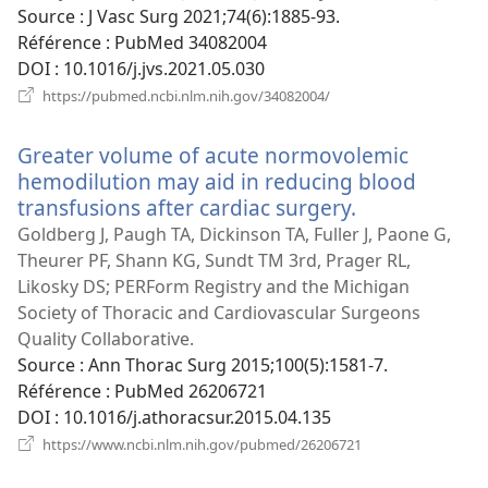
fenêtre)
Source
‎: J Vasc Surg 2021;74(6):1885-93.
Référence
‎: PubMed 34082004
DOI
‎: 10.1016/j.jvs.2021.05.030
(ouvre
https://pubmed.ncbi.nlm.nih.gov/34082004/
une
nouvelle
Greater volume of acute normovolemic
fenêtre)
hemodilution may aid in reducing blood
transfusions after cardiac surgery.
(ouvre
une
Goldberg J, Paugh TA, Dickinson TA, Fuller J, Paone G,
nouvelle
Theurer PF, Shann KG, Sundt TM 3rd, Prager RL,
fenêtre)
Likosky DS; PERForm Registry and the Michigan
Society of Thoracic and Cardiovascular Surgeons
Quality Collaborative.
Source
‎: Ann Thorac Surg 2015;100(5):1581-7.
Référence
‎: PubMed 26206721
DOI
‎: 10.1016/j.athoracsur.2015.04.135
(ouvre
https://www.ncbi.nlm.nih.gov/pubmed/26206721
une
nouvelle