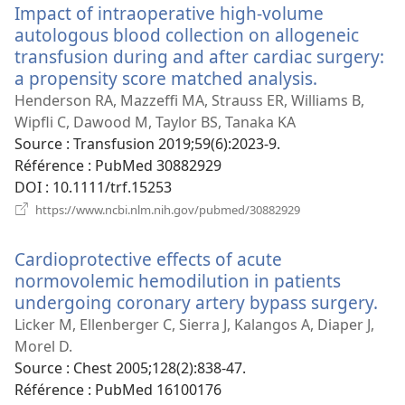
Impact of intraoperative high-volume
fenêtre)
autologous blood collection on allogeneic
transfusion during and after cardiac surgery:
a propensity score matched analysis.
(ouvre
une
Henderson RA, Mazzeffi MA, Strauss ER, Williams B,
nouvelle
Wipfli C, Dawood M, Taylor BS, Tanaka KA
fenêtre)
Source
‎: Transfusion 2019;59(6):2023-9.
Référence
‎: PubMed 30882929
DOI
‎: 10.1111/trf.15253
(ouvre
https://www.ncbi.nlm.nih.gov/pubmed/30882929
une
nouvelle
Cardioprotective effects of acute
fenêtre)
normovolemic hemodilution in patients
undergoing coronary artery bypass surgery.
(ou
un
Licker M, Ellenberger C, Sierra J, Kalangos A, Diaper J,
nou
Morel D.
fen
Source
‎: Chest 2005;128(2):838-47.
Référence
‎: PubMed 16100176