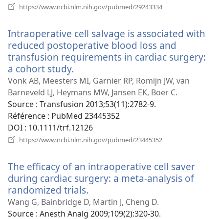
(ouvre
https://www.ncbi.nlm.nih.gov/pubmed/29243334
une
nouvelle
Intraoperative cell salvage is associated with
fenêtre)
reduced postoperative blood loss and
transfusion requirements in cardiac surgery:
a cohort study.
(ouvre
une
Vonk AB, Meesters MI, Garnier RP, Romijn JW, van
nouvelle
Barneveld LJ, Heymans MW, Jansen EK, Boer C.
fenêtre)
Source
‎: Transfusion 2013;53(11):2782-9.
Référence
‎: PubMed 23445352
DOI
‎: 10.1111/trf.12126
(ouvre
https://www.ncbi.nlm.nih.gov/pubmed/23445352
une
nouvelle
The efficacy of an intraoperative cell saver
fenêtre)
during cardiac surgery: a meta-analysis of
randomized trials.
(ouvre
une
Wang G, Bainbridge D, Martin J, Cheng D.
nouvelle
Source
‎: Anesth Analg 2009;109(2):320-30.