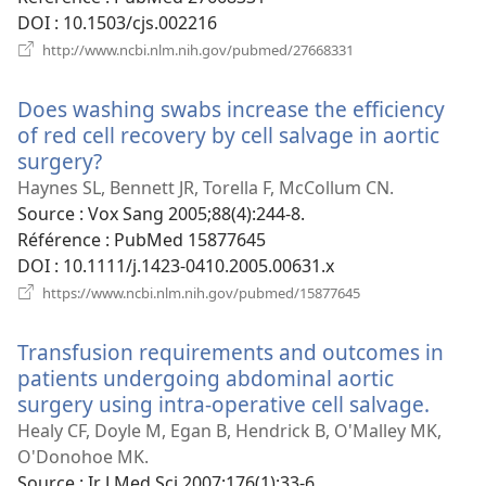
DOI
‎: 10.1503/cjs.002216
(ouvre
http://www.ncbi.nlm.nih.gov/pubmed/27668331
une
nouvelle
Does washing swabs increase the efficiency
fenêtre)
of red cell recovery by cell salvage in aortic
surgery?
(ouvre
une
Haynes SL, Bennett JR, Torella F, McCollum CN.
nouvelle
Source
‎: Vox Sang 2005;88(4):244-8.
fenêtre)
Référence
‎: PubMed 15877645
DOI
‎: 10.1111/j.1423-0410.2005.00631.x
(ouvre
https://www.ncbi.nlm.nih.gov/pubmed/15877645
une
nouvelle
Transfusion requirements and outcomes in
fenêtre)
patients undergoing abdominal aortic
surgery using intra-operative cell salvage.
(ouvr
une
Healy CF, Doyle M, Egan B, Hendrick B, O'Malley MK,
nouve
O'Donohoe MK.
fenêt
Source
‎: Ir J Med Sci 2007;176(1):33-6.