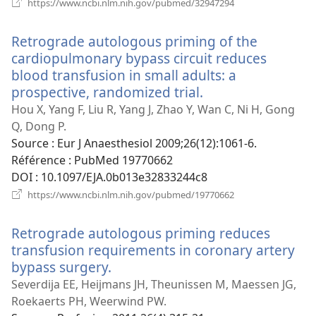
(ouvre
https://www.ncbi.nlm.nih.gov/pubmed/32947294
une
nouvelle
Retrograde autologous priming of the
fenêtre)
cardiopulmonary bypass circuit reduces
blood transfusion in small adults: a
prospective, randomized trial.
(ouvre
une
Hou X, Yang F, Liu R, Yang J, Zhao Y, Wan C, Ni H, Gong
nouvelle
Q, Dong P.
fenêtre)
Source
‎: Eur J Anaesthesiol 2009;26(12):1061-6.
Référence
‎: PubMed 19770662
DOI
‎: 10.1097/EJA.0b013e32833244c8
(ouvre
https://www.ncbi.nlm.nih.gov/pubmed/19770662
une
nouvelle
Retrograde autologous priming reduces
fenêtre)
transfusion requirements in coronary artery
bypass surgery.
(ouvre
une
Severdija EE, Heijmans JH, Theunissen M, Maessen JG,
nouvelle
Roekaerts PH, Weerwind PW.