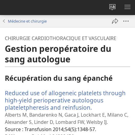
Changer
AF
la
LE
Médecine et chirurgie
langue
ME
du
CHIRURGIE CARDIOTHORACIQUE ET VASCULAIRE
site
Gestion peropératoire du
sang autologue
Récupération du sang épanché
Reduced use of allogeneic platelets through
high-yield perioperative autologous
plateletpheresis and reinfusion.
(ouvre
une
Alberts M, Bandarenko N, Gaca J, Lockhart E, Milano C,
nouvelle
Alexander S, Linder D, Lombard FW, Welsby IJ.
fenêtre)
Source
‎: Transfusion 2014;54(5):1348-57.