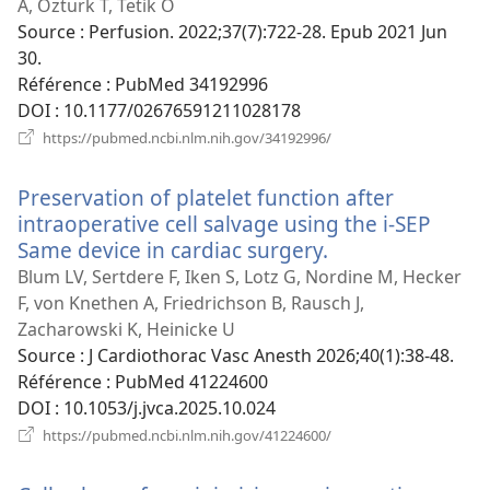
nouvelle
A, Ozturk T, Tetik O
fenêtre)
Source
‎: Perfusion. 2022;37(7):722-28. Epub 2021 Jun
30.
Référence
‎: PubMed 34192996
DOI
‎: 10.1177/02676591211028178
(ouvre
https://pubmed.ncbi.nlm.nih.gov/34192996/
une
nouvelle
Preservation of platelet function after
fenêtre)
intraoperative cell salvage using the i-SEP
Same device in cardiac surgery.
(ouvre
une
Blum LV, Sertdere F, Iken S, Lotz G, Nordine M, Hecker
nouvelle
F, von Knethen A, Friedrichson B, Rausch J,
fenêtre)
Zacharowski K, Heinicke U
Source
‎: J Cardiothorac Vasc Anesth 2026;40(1):38-48.
Référence
‎: PubMed 41224600
DOI
‎: 10.1053/j.jvca.2025.10.024
(ouvre
https://pubmed.ncbi.nlm.nih.gov/41224600/
une
nouvelle