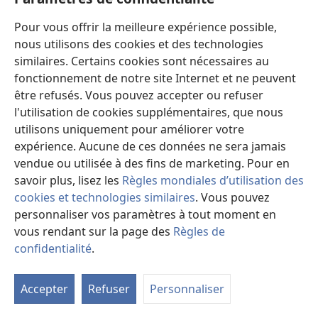
fenêtre)
Référence
‎: PubMed 21987667
Pour vous offrir la meilleure expérience possible,
DOI
‎: 10.1177/0267659111424636
nous utilisons des cookies et des technologies
(ouvre
https://www.ncbi.nlm.nih.gov/pubmed/21987667
une
similaires. Certains cookies sont nécessaires au
nouvelle
fonctionnement de notre site Internet et ne peuvent
Perfusion approaches to blood conservation.
(o
fenêtre)
être refusés. Vous pouvez accepter ou refuser
u
McKay C.
l'utilisation de cookies supplémentaires, que nous
no
Source
‎: Semin Cardiothorac Vasc Anesth
utilisons uniquement pour améliorer votre
fe
2007;11(4):252-5.
expérience. Aucune de ces données ne sera jamais
Référence
‎: PubMed 18270187
vendue ou utilisée à des fins de marketing. Pour en
DOI
‎: 10.1177/1089253207311158
savoir plus, lisez les
Règles mondiales d’utilisation des
(ouvre
https://www.ncbi.nlm.nih.gov/pubmed/18270187
cookies et technologies similaires
. Vous pouvez
une
personnaliser vos paramètres à tout moment en
nouvelle
Minimized extracorporeal circulation system
fenêtre)
vous rendant sur la page des
Règles de
in coronary artery bypass surgery: a 10-year
confidentialité
.
single-center experience with 2243 patients.
(ou
un
Puehler T, Haneya A, Philipp A, Zausig YA, Kobuch R,
Accepter
Refuser
Personnaliser
nou
Diez C, Birnbaum DE, Schmid C.
fen
Source
‎: Eur J Cardiothorac Surg 2011;39(4):459-64.