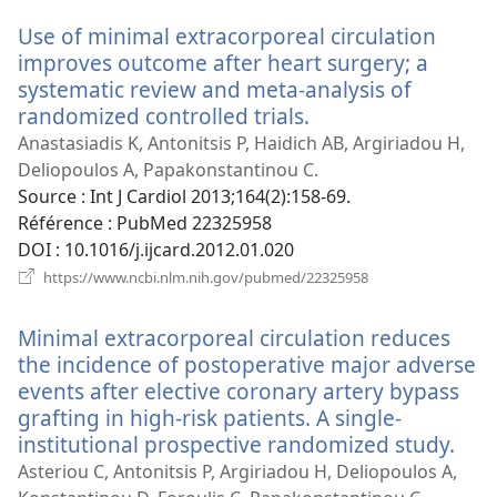
Use of minimal extracorporeal circulation
improves outcome after heart surgery; a
systematic review and meta-analysis of
randomized controlled trials.
(ouvre
une
Anastasiadis K, Antonitsis P, Haidich AB, Argiriadou H,
nouvelle
Deliopoulos A, Papakonstantinou C.
fenêtre)
Source
‎: Int J Cardiol 2013;164(2):158-69.
Référence
‎: PubMed 22325958
DOI
‎: 10.1016/j.ijcard.2012.01.020
(ouvre
https://www.ncbi.nlm.nih.gov/pubmed/22325958
une
nouvelle
Minimal extracorporeal circulation reduces
fenêtre)
the incidence of postoperative major adverse
events after elective coronary artery bypass
grafting in high-risk patients. A single-
institutional prospective randomized study.
(ou
une
Asteriou C, Antonitsis P, Argiriadou H, Deliopoulos A,