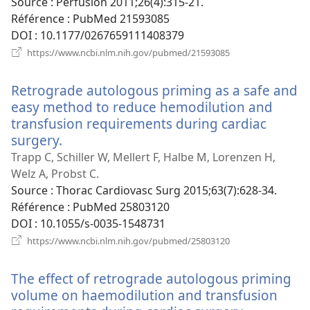
fenêtre)
Source
‎: Perfusion 2011;26(4):315-21.
Référence
‎: PubMed 21593085
DOI
‎: 10.1177/0267659111408379
(ouvre
https://www.ncbi.nlm.nih.gov/pubmed/21593085
une
nouvelle
Retrograde autologous priming as a safe and
fenêtre)
easy method to reduce hemodilution and
transfusion requirements during cardiac
surgery.
(ouvre
une
Trapp C, Schiller W, Mellert F, Halbe M, Lorenzen H,
nouvelle
Welz A, Probst C.
fenêtre)
Source
‎: Thorac Cardiovasc Surg 2015;63(7):628-34.
Référence
‎: PubMed 25803120
DOI
‎: 10.1055/s-0035-1548731
(ouvre
https://www.ncbi.nlm.nih.gov/pubmed/25803120
une
nouvelle
The effect of retrograde autologous priming
fenêtre)
volume on haemodilution and transfusion