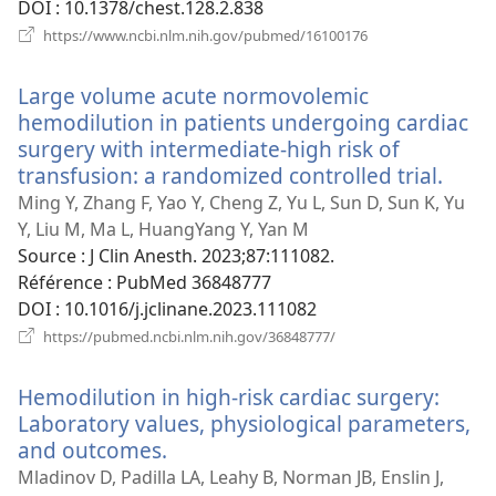
DOI
‎: 10.1378/chest.128.2.838
(ouvre
https://www.ncbi.nlm.nih.gov/pubmed/16100176
une
nouvelle
Large volume acute normovolemic
fenêtre)
hemodilution in patients undergoing cardiac
surgery with intermediate-high risk of
transfusion: a randomized controlled trial.
(ouv
une
Ming Y, Zhang F, Yao Y, Cheng Z, Yu L, Sun D, Sun K, Yu
nouv
Y, Liu M, Ma L, HuangYang Y, Yan M
fenêt
Source
‎: J Clin Anesth. 2023;87:111082.
Référence
‎: PubMed 36848777
DOI
‎: 10.1016/j.jclinane.2023.111082
(ouvre
https://pubmed.ncbi.nlm.nih.gov/36848777/
une
nouvelle
Hemodilution in high-risk cardiac surgery:
fenêtre)
Laboratory values, physiological parameters,
and outcomes.
(ouvre
une
Mladinov D, Padilla LA, Leahy B, Norman JB, Enslin J,