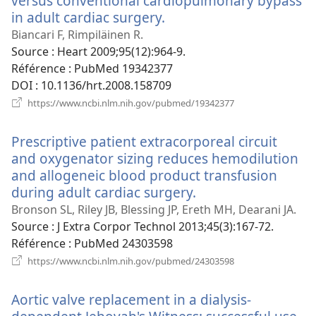
versus conventional cardiopulmonary bypass
in adult cardiac surgery.
(ouvre
une
Biancari F, Rimpiläinen R.
nouvelle
Source
‎: Heart 2009;95(12):964-9.
fenêtre)
Référence
‎: PubMed 19342377
DOI
‎: 10.1136/hrt.2008.158709
(ouvre
https://www.ncbi.nlm.nih.gov/pubmed/19342377
une
nouvelle
Prescriptive patient extracorporeal circuit
fenêtre)
and oxygenator sizing reduces hemodilution
and allogeneic blood product transfusion
during adult cardiac surgery.
(ouvre
une
Bronson SL, Riley JB, Blessing JP, Ereth MH, Dearani JA.
nouvelle
Source
‎: J Extra Corpor Technol 2013;45(3):167-72.
fenêtre)
Référence
‎: PubMed 24303598
(ouvre
https://www.ncbi.nlm.nih.gov/pubmed/24303598
une
nouvelle
Aortic valve replacement in a dialysis-
fenêtre)