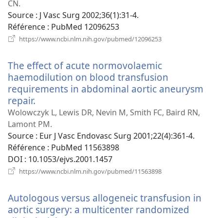
nou
CN.
fen
Source
‎: J Vasc Surg 2002;36(1):31-4.
Référence
‎: PubMed 12096253
(ouvre
https://www.ncbi.nlm.nih.gov/pubmed/12096253
une
nouvelle
The effect of acute normovolaemic
fenêtre)
haemodilution on blood transfusion
requirements in abdominal aortic aneurysm
repair.
(ouvre
une
Wolowczyk L, Lewis DR, Nevin M, Smith FC, Baird RN,
nouvelle
Lamont PM.
fenêtre)
Source
‎: Eur J Vasc Endovasc Surg 2001;22(4):361-4.
Référence
‎: PubMed 11563898
DOI
‎: 10.1053/ejvs.2001.1457
(ouvre
https://www.ncbi.nlm.nih.gov/pubmed/11563898
une
nouvelle
Autologous versus allogeneic transfusion in
fenêtre)
aortic surgery: a multicenter randomized