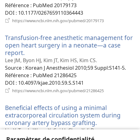
Référence
‎: PubMed 20179173
DOI
‎: 10.1177/0267659110364443
(ouvre
https://www.ncbi.nlm.nih.gov/pubmed/20179173
une
nouvelle
Transfusion-free anesthetic management for
fenêtre)
open heart surgery in a neonate—a case
report.
(ouvre
une
Lee JM, Byon HJ, Kim JT, Kim HS, Kim CS.
nouvelle
Source
‎: Korean J Anesthesiol 2010;59 Suppl:S141-5.
fenêtre)
Référence
‎: PubMed 21286425
DOI
‎: 10.4097/kjae.2010.59.S.S141
(ouvre
https://www.ncbi.nlm.nih.gov/pubmed/21286425
une
nouvelle
Beneficial effects of using a minimal
fenêtre)
extracorporeal circulation system during
coronary artery bypass grafting.
(ouvre
une
Liu Y, Tao L, Wang X, Cui H, Chen X, Ji B.
nouvelle
Source
‎: Perfusion 2012;27(1):83-9.
Paramètres de confidentialité