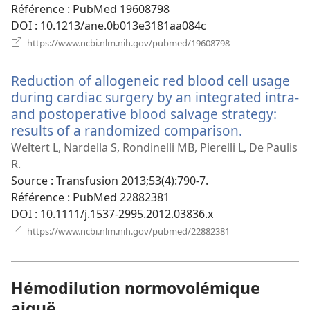
fenêtre)
Référence
‎: PubMed 19608798
DOI
‎: 10.1213/ane.0b013e3181aa084c
(ouvre
https://www.ncbi.nlm.nih.gov/pubmed/19608798
une
nouvelle
Reduction of allogeneic red blood cell usage
fenêtre)
during cardiac surgery by an integrated intra-
and postoperative blood salvage strategy:
results of a randomized comparison.
(ouvre
une
Weltert L, Nardella S, Rondinelli MB, Pierelli L, De Paulis
nouvelle
R.
fenêtre)
Source
‎: Transfusion 2013;53(4):790-7.
Référence
‎: PubMed 22882381
DOI
‎: 10.1111/j.1537-2995.2012.03836.x
(ouvre
https://www.ncbi.nlm.nih.gov/pubmed/22882381
une
nouvelle
fenêtre)
Hémodilution normovolémique
aiguë