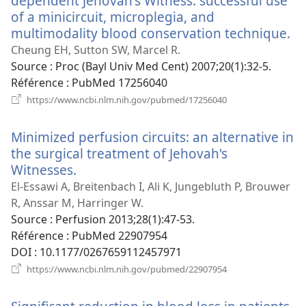
dependent Jehovah's Witness: successful use
of a minicircuit, microplegia, and
multimodality blood conservation technique.
(o
u
Cheung EH, Sutton SW, Marcel R.
no
Source
‎: Proc (Bayl Univ Med Cent) 2007;20(1):32-5.
fe
Référence
‎: PubMed 17256040
(ouvre
https://www.ncbi.nlm.nih.gov/pubmed/17256040
une
nouvelle
Minimized perfusion circuits: an alternative in
fenêtre)
the surgical treatment of Jehovah's
Witnesses.
(ouvre
une
El-Essawi A, Breitenbach I, Ali K, Jungebluth P, Brouwer
nouvelle
R, Anssar M, Harringer W.
fenêtre)
Source
‎: Perfusion 2013;28(1):47-53.
Référence
‎: PubMed 22907954
DOI
‎: 10.1177/0267659112457971
(ouvre
https://www.ncbi.nlm.nih.gov/pubmed/22907954
une
nouvelle
fenêtre)