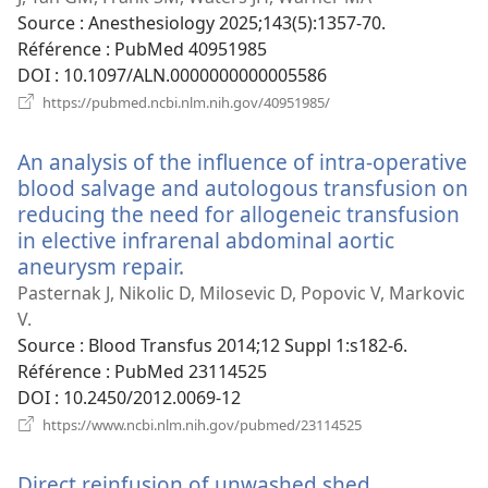
fenêtre)
Source
‎: Anesthesiology 2025;143(5):1357-70.
Référence
‎: PubMed 40951985
DOI
‎: 10.1097/ALN.0000000000005586
(ouvre
https://pubmed.ncbi.nlm.nih.gov/40951985/
une
nouvelle
An analysis of the influence of intra-operative
fenêtre)
blood salvage and autologous transfusion on
reducing the need for allogeneic transfusion
in elective infrarenal abdominal aortic
aneurysm repair.
(ouvre
une
Pasternak J, Nikolic D, Milosevic D, Popovic V, Markovic
nouvelle
V.
fenêtre)
Source
‎: Blood Transfus 2014;12 Suppl 1:s182-6.
Référence
‎: PubMed 23114525
DOI
‎: 10.2450/2012.0069-12
(ouvre
https://www.ncbi.nlm.nih.gov/pubmed/23114525
une
nouvelle
Direct reinfusion of unwashed shed
fenêtre)