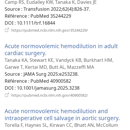
nouvelle
Camp RS, Eudailey KW, Tanaka K, Davies JE
fenêtre)
Source
‎: Transfusion 2022;62(4):826-37.
Référence
‎: PubMed 35244229
DOI
‎: 10.1111/trf.16844
(ouvre
https://pubmed.ncbi.nlm.nih.gov/35244229/
une
nouvelle
Acute normovolemic hemodilution in adult
fenêtre)
cardiac surgery.
(ouvre
une
Tanaka KA, Stewart KE, Vandyck KB, Burkhart HM,
nouvelle
Garwe T, Kertai MD, Butt AL, Mazzeffi MA
fenêtre)
Source
‎: JAMA Surg 2025:e253238.
Référence
‎: PubMed 40900582
DOI
‎: 10.1001/jamasurg.2025.3238
(ouvre
https://pubmed.ncbi.nlm.nih.gov/40900582/
une
nouvelle
Acute normovolemic hemodilution and
fenêtre)
intraoperative cell salvage in aortic surgery.
(ou
une
Torella F, Haynes SL, Kirwan CC, Bhatt AN, McCollum