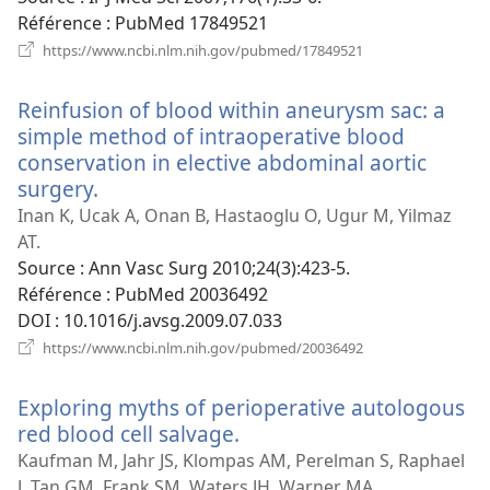
Référence
‎: PubMed 17849521
(ouvre
https://www.ncbi.nlm.nih.gov/pubmed/17849521
une
nouvelle
Reinfusion of blood within aneurysm sac: a
fenêtre)
simple method of intraoperative blood
conservation in elective abdominal aortic
surgery.
(ouvre
une
Inan K, Ucak A, Onan B, Hastaoglu O, Ugur M, Yilmaz
nouvelle
AT.
fenêtre)
Source
‎: Ann Vasc Surg 2010;24(3):423-5.
Référence
‎: PubMed 20036492
DOI
‎: 10.1016/j.avsg.2009.07.033
(ouvre
https://www.ncbi.nlm.nih.gov/pubmed/20036492
une
nouvelle
Exploring myths of perioperative autologous
fenêtre)
red blood cell salvage.
(ouvre
une
Kaufman M, Jahr JS, Klompas AM, Perelman S, Raphael
nouvelle
J, Tan GM, Frank SM, Waters JH, Warner MA