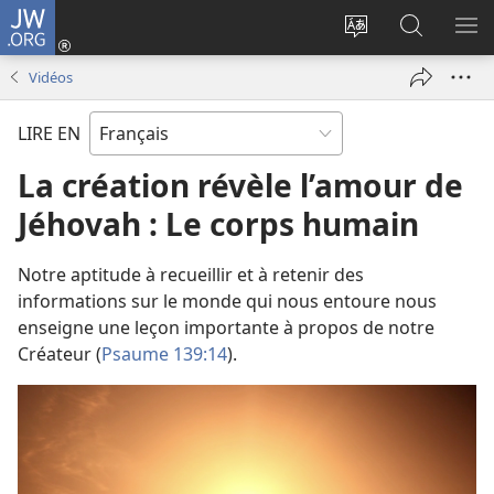
JW.ORG
Se
connecter
Changer
Recherch
AF
(ouvre
la
sur
LE
Vidéos
une
langue
JW.ORG
ME
nouvelle
du
LIRE EN
fenêtre)
site
La création révèle l’amour de
Jéhovah : Le corps humain
Notre aptitude à recueillir et à retenir des
informations sur le monde qui nous entoure nous
enseigne une leçon importante à propos de notre
Créateur (
Psaume 139:14
).