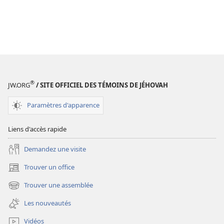
®
JW.ORG
/ SITE OFFICIEL DES TÉMOINS DE JÉHOVAH
Paramètres d'apparence
Liens d'accès rapide
Demandez une visite
Trouver un office
(ouvre
une
Trouver une assemblée
(ouvre
nouvelle
une
fenêtre)
Les nouveautés
nouvelle
fenêtre)
Vidéos