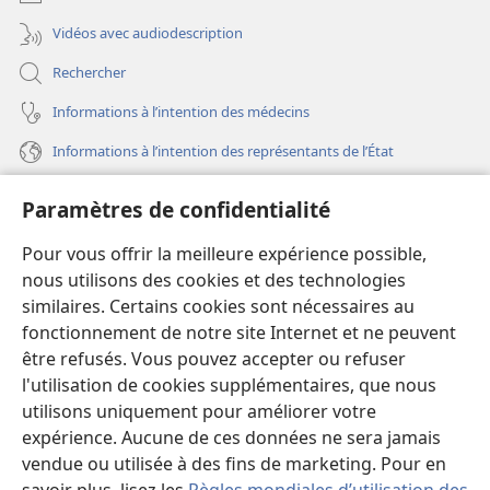
Vidéos avec audiodescription
Rechercher
Informations à l’intention des médecins
Informations à l’intention des représentants de l’État
Aide
Paramètres de confidentialité
Dons
Pour vous offrir la meilleure expérience possible,
(ouvre
une
nous utilisons des cookies et des technologies
nouvelle
similaires. Certains cookies sont nécessaires au
Bibliothèque en ligne
(ouvre
fenêtre)
fonctionnement de notre site Internet et ne peuvent
une
®
JW Hub
être refusés. Vous pouvez accepter ou refuser
nouvelle
(ouvre
fenêtre)
l'utilisation de cookies supplémentaires, que nous
une
®
JW Library
nouvelle
utilisons uniquement pour améliorer votre
fenêtre)
expérience. Aucune de ces données ne sera jamais
Watchtower Library
vendue ou utilisée à des fins de marketing. Pour en