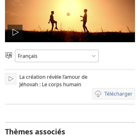
Lire
la
Choisir
une
vidéo
langue
La création révèle l’amour de
Lire
Jéhovah : Le corps humain
Télécharger
Options
de
téléchargement
des
vidéos
Thèmes associés