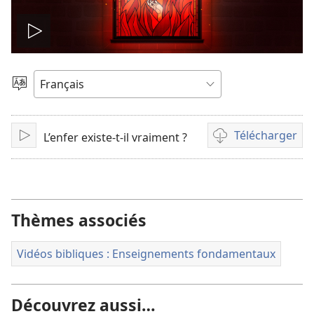
Lire
la
Choisir
une
vidéo
langue
Télécharger
L’enfer existe-t-il vraiment ?
Lire
Options
de
téléchargement
des
vidéos
Thèmes associés
Vidéos bibliques : Enseignements fondamentaux
Découvrez aussi…