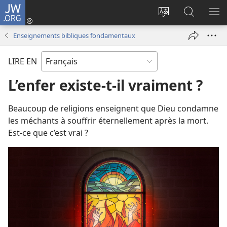
JW.ORG
Se
connecter
Changer
Recherch
AF
(ouvre
la
sur
LE
Enseignements bibliques fondamentaux
une
langue
JW.ORG
ME
nouvelle
du
LIRE EN
fenêtre)
site
L’enfer existe-​t-​il vraiment ?
Beaucoup de religions enseignent que Dieu condamne
les méchants à souffrir éternellement après la mort.
Est-​ce que c’est vrai ?