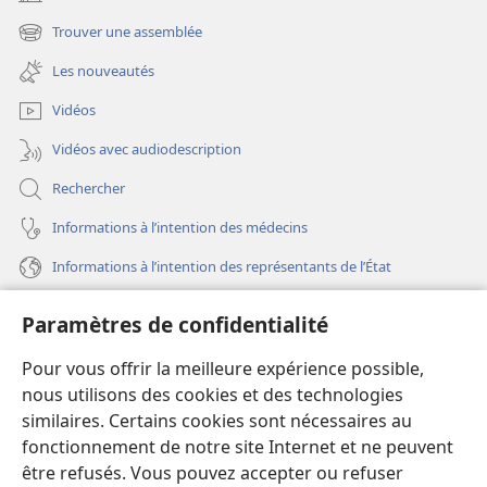
(ouvre
une
Trouver une assemblée
(ouvre
nouvelle
une
fenêtre)
Les nouveautés
nouvelle
fenêtre)
Vidéos
Vidéos avec audiodescription
Rechercher
Informations à l’intention des médecins
Informations à l’intention des représentants de l’État
Aide
Paramètres de confidentialité
Dons
Pour vous offrir la meilleure expérience possible,
(ouvre
une
nous utilisons des cookies et des technologies
nouvelle
similaires. Certains cookies sont nécessaires au
Bibliothèque en ligne
(ouvre
fenêtre)
fonctionnement de notre site Internet et ne peuvent
une
®
JW Hub
être refusés. Vous pouvez accepter ou refuser
nouvelle
(ouvre