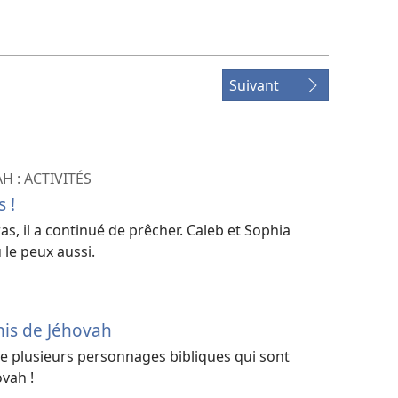
de
téléchargement
des
vidéos
Suivant
H : ACTIVITÉS
 !
ras, il a continué de prêcher. Caleb et Sophia
 le peux aussi.
mis de Jéhovah
 de plusieurs personnages bibliques qui sont
vah !