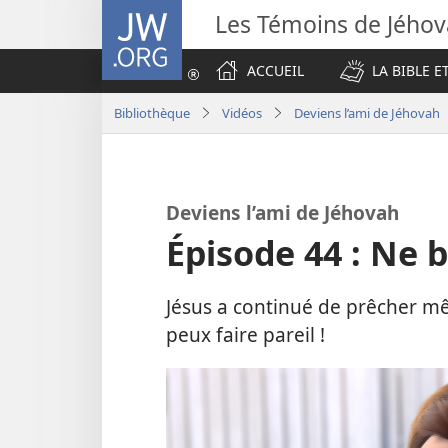
JW.ORG
Les Témoins de Jého
ACCUEIL
LA BIBLE E
Bibliothèque
Vidéos
Deviens l’ami de Jéhovah
Deviens l’ami de Jéhovah
Épisode 44 : Ne b
Jésus a continué de prêcher mêm
peux faire pareil !