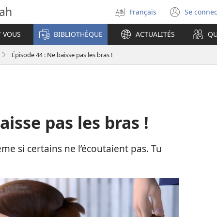
vah
Français
Se connec
Sélectionner
(ouvr
la
une
T VOUS
BIBLIOTHÈQUE
ACTUALITÉS
QU
langue
nouve
fenêt
Épisode 44 : Ne baisse pas les bras !
aisse pas les bras !
e si certains ne l’écoutaient pas. Tu