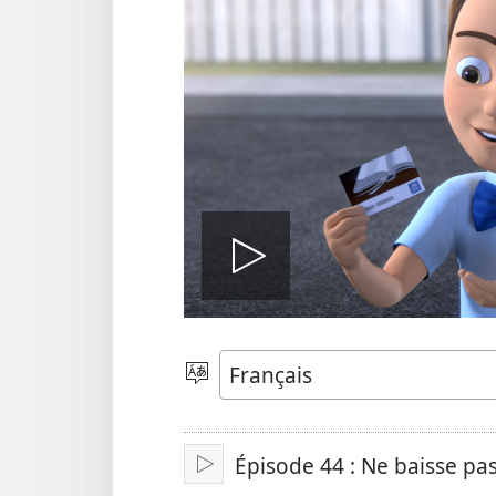
Lire
la
Choisir
une
langue
vidéo
Épisode 44 : Ne baisse pas 
Lire