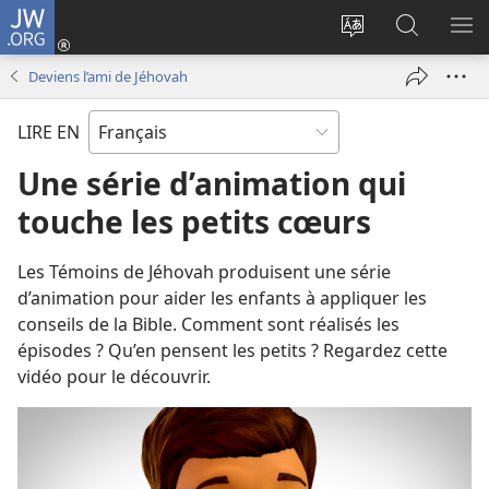
JW.ORG
Se
connecter
Changer
Recherch
AF
(ouvre
la
sur
LE
Deviens l’ami de Jéhovah
une
langue
JW.ORG
ME
nouvelle
du
LIRE EN
fenêtre)
site
Une série d’animation qui
touche les petits cœurs
Les Témoins de Jéhovah produisent une série
d’animation pour aider les enfants à appliquer les
conseils de la Bible. Comment sont réalisés les
épisodes ? Qu’en pensent les petits ? Regardez cette
vidéo pour le découvrir.