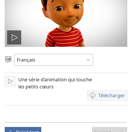
Lire
la
Choisir
une
vidéo
langue
Une série d’animation qui touche
Lire
les petits cœurs
Télécharger
Options
de
téléchargement
des
vidéos