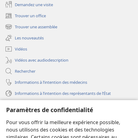
Demandez une visite
Trouver un office
(ouvre
une
Trouver une assemblée
(ouvre
nouvelle
une
fenêtre)
Les nouveautés
nouvelle
fenêtre)
Vidéos
Vidéos avec audiodescription
Rechercher
Informations à l’intention des médecins
Informations à l’intention des représentants de l’État
Aide
Paramètres de confidentialité
Dons
Pour vous offrir la meilleure expérience possible,
(ouvre
une
nous utilisons des cookies et des technologies
nouvelle
similaires. Certains cookies sont nécessaires au
Bibliothèque en ligne