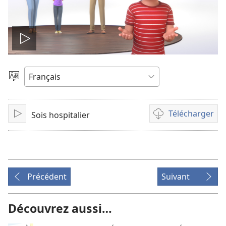
Lire
la
Choisir
une
vidéo
langue
Télécharger
Sois hospitalier
Lire
Options
de
téléchargement
des
vidéos
Précédent
Suivant
Découvrez aussi…