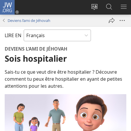
JW.ORG
Se
connecter
Changer
Recherch
AF
(ouvre
la
sur
LE
Deviens l’ami de Jéhovah
une
langue
JW.ORG
ME
nouvelle
du
LIRE EN
fenêtre)
site
DEVIENS L’AMI DE JÉHOVAH
Sois hospitalier
Sais-tu ce que veut dire être hospitalier ? Découvre
comment tu peux être hospitalier en ayant de petites
attentions pour les autres.