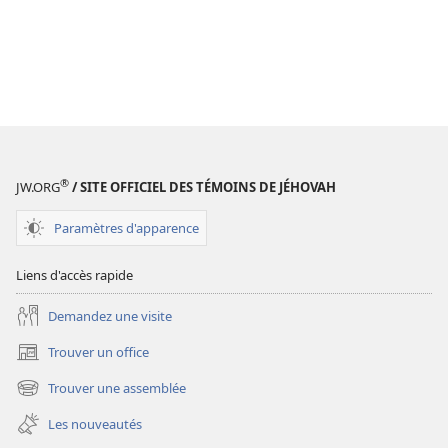
®
JW.ORG
/ SITE OFFICIEL DES TÉMOINS DE JÉHOVAH
Paramètres d'apparence
Liens d'accès rapide
Demandez une visite
Trouver un office
(ouvre
une
Trouver une assemblée
(ouvre
nouvelle
une
fenêtre)
Les nouveautés
nouvelle