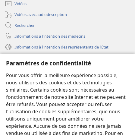
fenêtre)
Vidéos
Vidéos avec audiodescription
Rechercher
Informations à l’intention des médecins
Informations à l’intention des représentants de l’État
Aide
Paramètres de confidentialité
Dons
Pour vous offrir la meilleure expérience possible,
(ouvre
une
nous utilisons des cookies et des technologies
nouvelle
similaires. Certains cookies sont nécessaires au
Bibliothèque en ligne
(ouvre
fenêtre)
fonctionnement de notre site Internet et ne peuvent
une
®
JW Hub
être refusés. Vous pouvez accepter ou refuser
nouvelle
(ouvre
fenêtre)
l'utilisation de cookies supplémentaires, que nous
une
®
JW Library
nouvelle
utilisons uniquement pour améliorer votre
fenêtre)
expérience. Aucune de ces données ne sera jamais
Watchtower Library
vendue ou utilisée à des fins de marketing. Pour en